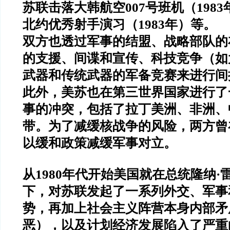
苏联击落大韩航空
007
号班机（
1983
北约优秀射手演习（
1983
年）等。
双方也透过军事的结盟、战略部队的
的支援、间谍和宣传、科技竞争（如
武器和传统武器的军备竞赛来进行间
此外，美苏也在第三世界国家进行了
事的冲突，包括了拉丁美洲、非洲、
带。为了减缓核战争的风险，两方曾
以缓和政策减缓军事对立。
从
1980
年代开始美国就在总统隆纳
·
下，对苏联发起了一系列外交、军事
势，再加上社会主义阵营本身内部矛
恶），以及计划经济发展陷入了严重