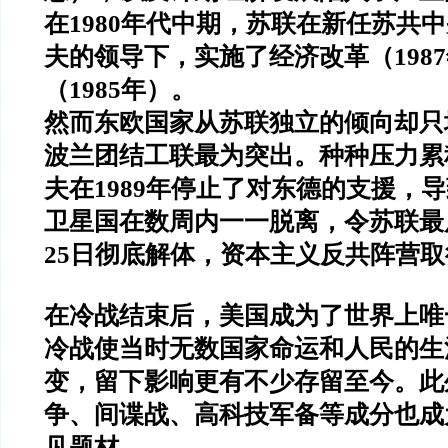
在
1980
年代中期，苏联在新任苏共中
夫的领导下，实施了经济改革（
1987
（
1985
年）。
然而东欧国家从苏联独立的倾向却只
波兰团结工联最为突出。种种压力累
夫在
1989
年停止了对东德的支援，导
卫星国在数周内一一脱离，令苏联最
25
日彻底解体，资本主义反共阵营取
在冷战结束后，美国成为了世界上唯
冷战使当时无数国家命运和人民的生
变，留下影响更有不少存留至今。此
争、间谍战、高科技军备等成分也成
见题材。