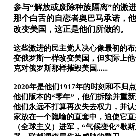
参与
“
解放或废除种族隔离
”
的激
那个白舌的自恋者奥巴马承诺，
改变美国，这正是他们所做的。
这些激进的民主党人决心像最初的布
变俄罗斯一样改变美国，但实际上他
克对俄罗斯那样摧毁美国
......
2020
年是他们
1917
年的时刻和不归点
他们版本的
“
零年
”
，他们拆除并重新
他们永远不打算再次失去权力，并认
家放在一个隐喻的直套中，迫使它直
（全球主义）进军，
“
气候变化
”
歇斯