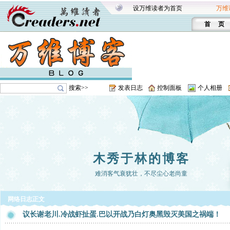
设万维读者为首页
万维
首 页
搜索>>
发表日志
控制面板
个人相册
木秀于林的博客
难消客气衰犹壮，不尽尘心老尚童
网络日志正文
议长谢老川.冷战虾扯蛋.巴以开战乃白灯奥黑毁灭美国之祸端！