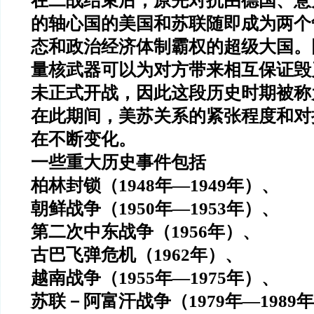
在二战结束后，原先对抗由德国、意
的轴心国的美国和苏联随即成为两个
态和政治经济体制霸权的超级大国。
量核武器可以为对方带来相互保证毁
未正式开战，因此这段历史时期被称
在此期间，美苏关系的紧张程度和对
在不断变化。
一些重大历史事件包括
柏林封锁（
1948
年
—1949
年）、
朝鲜战争（
1950
年
—1953
年）、
第二次中东战争（
1956
年）、
古巴飞弹危机（
1962
年）、
越南战争（
1955
年
—1975
年）、
苏联－阿富汗战争（
1979
年
—1989
年