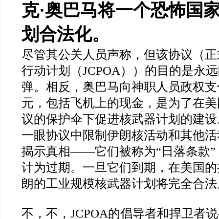
克
·
奥巴马将一个恐怖国
划合法化。
尽管其公关人员声称，但该协议（正
行动计划（
JCPOA
））的目的是永远
弹。相反，奥巴马向神职人员政权支
元，包括飞机上的现金，是为了在美
议的保护伞下促进核武器计划的建设
一眼协议中限制伊朗核活动和其他活
揭示真相
——
它们被称为
“
日落条款
”
计为过期。一旦它们到期，在美国的
朗的工业规模核武器计划将完全合法
不，不，
JCPOA
的倡导者和捍卫者说