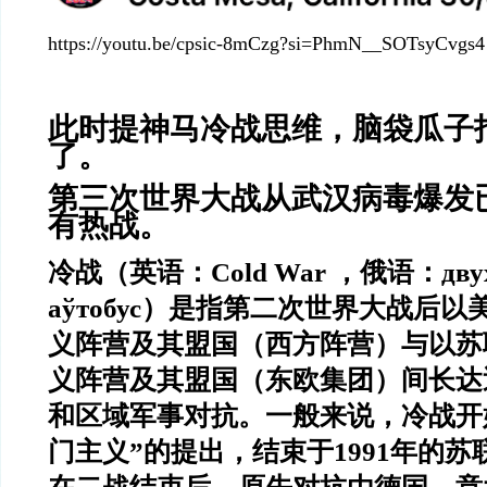
https://youtu.be/cpsic-8mCzg?si=PhmN__SOTsyCvgs4
此时提神马冷战思维，脑袋瓜子
了。
第三次世界大战从武汉病毒爆发
有热战。
冷战（英语：
Cold War
，俄语：
дву
аўтобус
）是指第二次世界大战后以
义阵营及其盟国（西方阵营）与以苏
义阵营及其盟国（东欧集团）间长达
和区域军事对抗。一般来说，冷战开
门主义
”
的提出，结束于
1991
年的苏