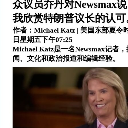
众议员乔丹对
Newsmax
说
我欣赏特朗普议长的认可
作者：
Michael Katz |
美国东部夏令
日星期五下午
07:25
Michael Katz
是一名
Newsmax
记者，
闻、文化和政治报道和编辑经验。