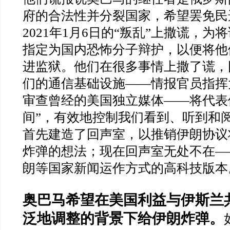
府的合法性并分裂国家，希望罢免民
2021
年
1
月
6
日的
“
叛乱
”
上撒谎，为将
指定为国内恐怖分子辩护，以便将他
进监狱。他们在很多事情上撒了谎，
们的通信基础设施
——
情报官员指挥
审查曾经的美国独立媒体
——
将代表
间
”
，有效地控制我们看到、听到和
首先建造了回声室，以推销伊朗协议
炸弹的想法；现在回声室无处不在
—
朗等国家新闻运作方式的高科技版本
奥巴马希望在美国利益与伊斯兰
泛地调整的背景下给伊朗炸弹。