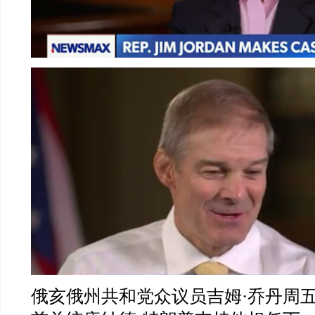
俄亥俄州共和党众议员吉姆
·
乔丹周