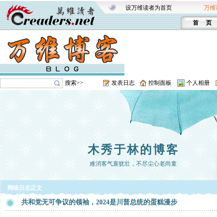
设万维读者为首页
万维
首 页
搜索>>
发表日志
控制面板
个人相册
木秀于林的博客
难消客气衰犹壮，不尽尘心老尚童
网络日志正文
共和党无可争议的领袖，2024是川普总统的蛋糕漫步