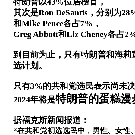
特朗普以
43%
位居榜首，
其次是
Ron DeSantis
，分别为
28
和
Mike Pence
各占
7%
，
Greg Abbott
和
Liz Cheney
各占
2
到目前为止，只有特朗普和海莉
选计划。
只有
3%
的共和党选民表示尚未
特朗普的蛋糕漫
2024
年将是
据福克斯新闻报道：
“
在共和党初选选民中，男性、女性