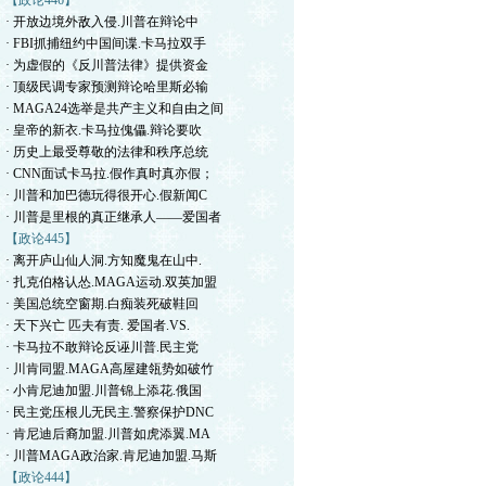
【政论446】
· 开放边境外敌入侵.川普在辩论中
· FBI抓捕纽约中国间谍.卡马拉双手
· 为虚假的《反川普法律》提供资金
· 顶级民调专家预测辩论哈里斯必输
· MAGA24选举是共产主义和自由之间
· 皇帝的新衣.卡马拉傀儡.辩论要吹
· 历史上最受尊敬的法律和秩序总统
· CNN面试卡马拉.假作真时真亦假；
· 川普和加巴德玩得很开心.假新闻C
· 川普是里根的真正继承人——爱国者
【政论445】
· 离开庐山仙人洞.方知魔鬼在山中.
· 扎克伯格认怂.MAGA运动.双英加盟
· 美国总统空窗期.白痴装死破鞋回
· 天下兴亡 匹夫有责. 爱国者.VS.
· 卡马拉不敢辩论反诬川普.民主党
· 川肯同盟.MAGA高屋建瓴势如破竹
· 小肯尼迪加盟.川普锦上添花.俄国
· 民主党压根儿无民主.警察保护DNC
· 肯尼迪后裔加盟.川普如虎添翼.MA
· 川普MAGA政治家.肯尼迪加盟.马斯
【政论444】