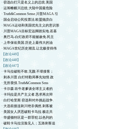
· 窃选白灯只是名义上的总统.美国
· 运筹帷幄川总统.大陆中国最危险
· Truth&Common Sense.川普MAGA.引
· 国会启动公民投票法.欧盟抛弃白
· MAGA运动和美国优先主义的意识形
· 川普MAGA目标宏远脚踏实地.若基
· 奥巴马-白灯政府不能被赦免.民主
· 上帝保佑美国.历史上最伟大的油
· MAGA世纪历史潮流.让北极变得伟
【政论449】
【政论448】
【政论447】
· 卡马拉破鞋不敢.无颜.不堪接客；
· 刺杀川普.白灯特勤局事先知情.政
· 无所畏惧.Truth&Common Sens
· 卡尔森.吹牛老爹谈全球主义者的
· 卡玛拉是共产主义者.恳求再次辩
· 白灯哈里斯.窃选和对外挑起战争.
· 大选前接连刺川绝非偶然.刺客被
· 美国女人厌恶破鞋卡马拉.极左共
· 华盛顿特区是一群罪犯.以色列的
· 破鞋卡马拉没脸见人；五路刺客追