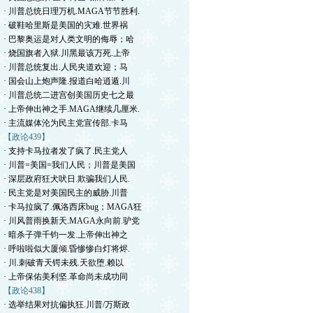
· 川普总统日理万机.MAGA节节胜利.
· 破鞋哈里斯是美国的灾难.世界祸
· 巴黎奥运是对人类文明的侮辱；哈
· 烧国旗者入狱.川黑最该万死.上帝
· 川普总统复出.人民夹道欢迎；马
· 国会山上炮声隆.报道白哈逍遁.川
· 川普总统二进宫创美国历史七之最
· 上帝伸出神之手.MAGA继续几厘米.
· 主流媒体沦为民主党宣传部.卡马
【政论439】
· 支持卡马拉者发了疯了.民主党人
· 川普=美国=我们人民；川普是美国
· 深层政府狂犬吠日.欺骗我们人民.
· 民主党是对美国民主的威胁.川普
· 卡马拉疯了.佩洛西床bug；MAGA狂
· 川风普雨换新天.MAGA永向前.驴党
· 暗杀子弹千钧一发.上帝伸出神之
· 呼啦啦似大厦倾.昏惨惨白灯将烬.
· 川.刺破青天锷未残.天欲堕.赖以
· 上帝保佑美利坚.革命尚未成功同
【政论438】
· 选举结果对抗偏执狂.川普/万斯政