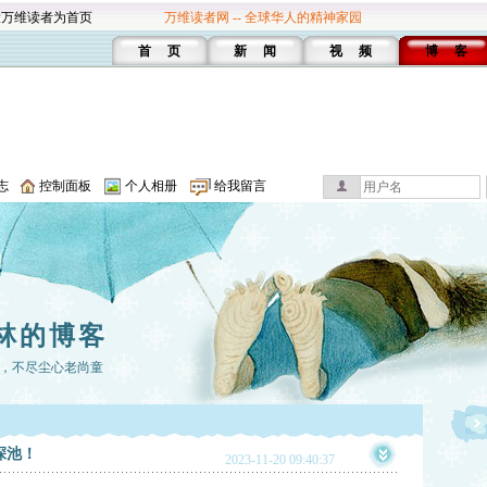
设万维读者为首页
万维读者网 -- 全球华人的精神家园
首 页
新 闻
视 频
博 客
志
控制面板
个人相册
给我留言
林的博客
，不尽尘心老尚童
深池！
2023-11-20 09:40:37