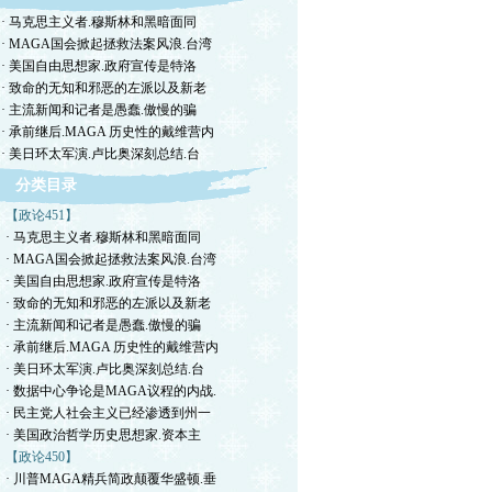
· 马克思主义者.穆斯林和黑暗面同
· MAGA国会掀起拯救法案风浪.台湾
· 美国自由思想家.政府宣传是特洛
· 致命的无知和邪恶的左派以及新老
· 主流新闻和记者是愚蠢.傲慢的骗
· 承前继后.MAGA 历史性的戴维营内
· 美日环太军演.卢比奥深刻总结.台
分类目录
【政论451】
· 马克思主义者.穆斯林和黑暗面同
· MAGA国会掀起拯救法案风浪.台湾
· 美国自由思想家.政府宣传是特洛
· 致命的无知和邪恶的左派以及新老
· 主流新闻和记者是愚蠢.傲慢的骗
· 承前继后.MAGA 历史性的戴维营内
· 美日环太军演.卢比奥深刻总结.台
· 数据中心争论是MAGA议程的内战.
· 民主党人社会主义已经渗透到州一
· 美国政治哲学历史思想家.资本主
【政论450】
· 川普MAGA精兵简政颠覆华盛顿.垂