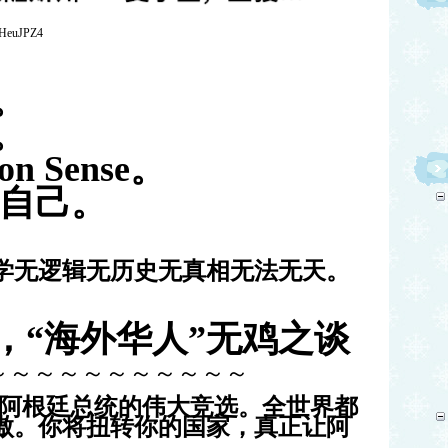
LHeuJPZ4
。
。
on Sense。
于自己。
学无逻辑无历史无真相无法无天。
，“海外华人”无鸡之谈
～～～～～～～～～～～
加阿根廷总统的伟大竞选。全世界都
傲。你将扭转你的国家，真正让阿