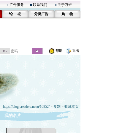
广告服务
联系我们
关于万维
论 坛
分类广告
购 物
帮助
退出
https://blog.creaders.net/u/16852/
>
复制
>
收藏本页
我的名片