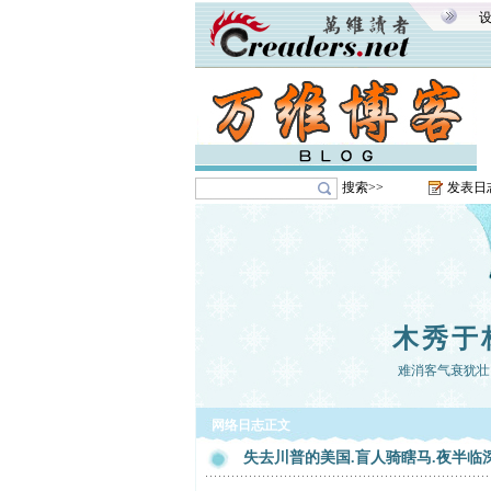
搜索>>
发表日
木秀于
难消客气衰犹壮
网络日志正文
失去川普的美国.盲人骑瞎马.夜半临