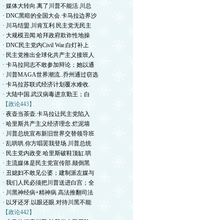
· 媒体大转向.离了川普不能活.川总
· DNC黑暗的全国大会.卡马拉边界沙
· 川马结盟.川肯互利.民主党无民主
· 大规模丑闻.哈拜政府欺诈性地操
· DNC民主党内Civil War.白灯补上
· 民主党推出全球化共产主义接班人
· 卡马拉同志不敢参加辩论；她以通
· 川普MAGA世界潮流..乔州通过窃选
· 卡马拉苏联式经济计划覆水难收.
· 大陆中国.武汉病毒进京勤王；白
【政论443】
· 夜壶当茶壶.卡马拉让民主党陷入
· 哈里斯共产主义经济理念.烂泥墙
· 川普总统宣布新旧世界交替领导班
· 乱哄哄.你方唱罢我登场.川普总统
· 民主党内政变.哈里斯破鞋顶缸.哄
· 主流媒体是民主党宣传部.颠倒黑
· 丑媳妇不敢见公婆；建制派左媒与
· 我们人民必须把川普送进白宫；全
· 川黑神经病+精神病.高法推翻司法
· 以牙还牙.以眼还眼.对待川黑不能
【政论442】