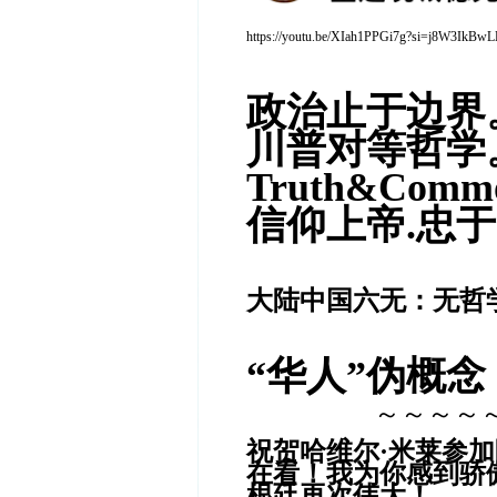
https://youtu.be/XIah1PPGi7g?si=j8W3IkBw
政治止于边界
川普对等哲学
Truth&Comm
信仰上帝.忠
大陆中国六无：无哲
“华人”伪概念
～～～～
祝贺哈维尔·米莱参
在看！我为你感到骄
根廷再次伟大！