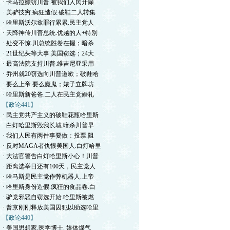
· 卡马拉嫖窃川普.被我们人民开除
· 美驴技穷.疯狂造假.破鞋二人转集
· 哈里斯沃尔兹罪行累累.民主党人
· 天降神传川普总统.优越的人+特别
· 处变不惊.川总统胜卷在握；暗杀
· 21世纪头等大事.美国窃选；24大
· 最高法院支持川普.维吉尼亚采用
· 乔州就20窃选向川普道歉；破鞋哈
· 要么上帝.要么魔鬼；婊子立牌坊.
· 哈里斯新爸爸.二人在民主党婚礼
【政论441】
· 民主党共产主义的破鞋花瓶哈里斯
· 白灯哈里斯毁我长城.暗杀川普早
· 我们人民有两件事要做：投票.阻
· 反对MAGA者仇恨美国人.白灯哈里
· 大法官警告白灯哈里斯小心！川普
· 距离选举日还有100天，民主党人
· 哈马斯是民主党作弊机器人.上帝
· 哈里斯身份造假.疯狂的食品卷.白
· 驴党邪恶自窃选开始.哈里斯被燃
· 普京刚刚释放美国囚犯以助选哈里
【政论440】
· 美国思想家.医学博士. 媒体煤气