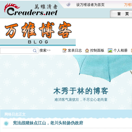
设万维读者为首页
万维
首 页
搜索>>
发表日志
控制面板
个人相册
木秀于林的博客
难消客气衰犹壮，不尽尘心老尚童
网络日志正文
宪法战猪妹点江山，老川头轻扬伪政府