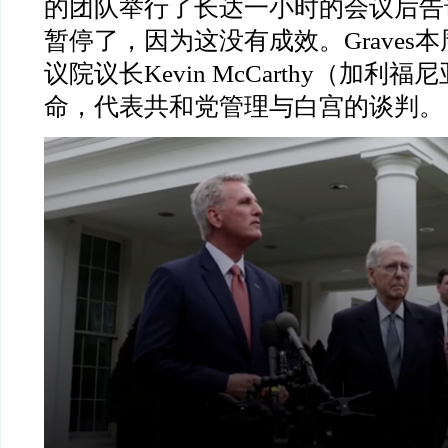
的团队举行了长达一小时的会议后告
暂停了，因为这没有成效。
Graves
本
议院议长
Kevin McCarthy
（加利福尼
命，代表共和党管理与白宫的谈判。