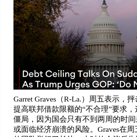
Garret Graves
（
R-La.
）周五表示，抨
提高联邦借款限额的
“
不合理
”
要求，
僵局，因为国会只有不到两周的时间
或面临经济崩溃的风险。
Graves
在周