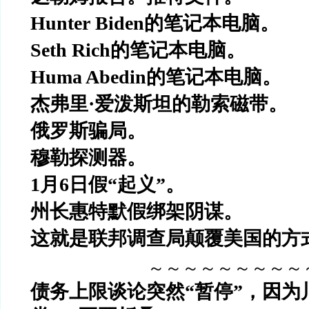
Hunter Biden
的笔记本电脑。
Seth Rich
的笔记本电脑。
Huma Abedin
的笔记本电脑。
杰弗里
·
爱泼斯坦的勒索磁带。
俄罗斯骗局。
穆勒探测器。
1
月
6
日假
“
起义
”
。
州长惠特默假绑架阴谋。
这就是联邦调查局颠覆美国的方
～～～～～～～～～
债务上限谈论突然
“
暂停
”
，因为