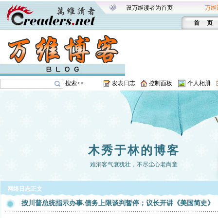
设万维读者为首页
万维
首 页
搜索>>
发表日志
控制面板
个人相册
木秀于林的博客
难消客气衰犹壮，不尽尘心老尚童
网络日志正文
按川普总统指示办事.债务上限谈判暂停；议长开讲《美国简史》