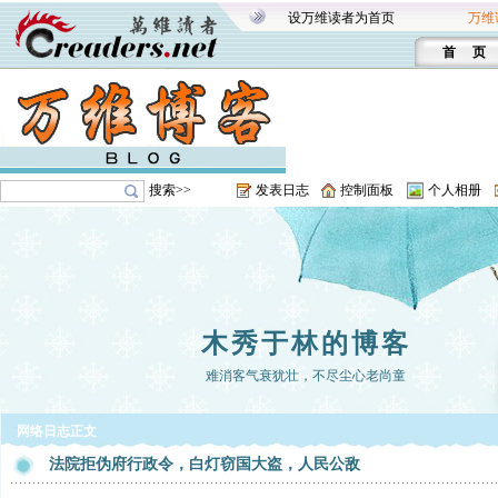
设万维读者为首页
万维
首 页
搜索>>
发表日志
控制面板
个人相册
木秀于林的博客
难消客气衰犹壮，不尽尘心老尚童
网络日志正文
法院拒伪府行政令，白灯窃国大盗，人民公敌