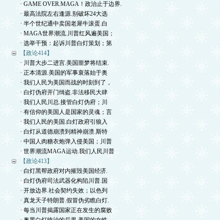
· GAME OVER.MAGA！政治止于边界.
· 最高法院左右逢源.别破坏24大选
· 半个世纪通中卖国老犀牛滚蛋.白
· MAGA世界潮流.川普红风遍美国；
· 选举干预：起诉川普白灯策划；第
【政论414】
· 川普大步二进宫.美国噩梦将结束.
· 正本清源.美国的军事衰落始于奥
· 我们人民为美国而战的时刻到了，
· 白灯伪府开门缉盗.非法移民大肆
· 我们人民川总.接管白灯伪府；川
· 有信仰的美国人是国家的灵魂；言
· 我们人民的美国.白灯政府引狼入
· 白灯从道德崩溃到精神崩溃.斯特
· 中国人肉糖衣炮弹入侵美国；川普
· 世界潮流MAGA运动.我们人民川普
【政论413】
· 白灯黑帮政府对内摧毁美国经济.
· 白灯伪府司法武器化构陷川普.国
· 开放边界.社会契约失效；以色列
· 真龙天子特朗普.假冒伪劣瞧白灯.
· 每当川普揭露国家正在发生的腐败