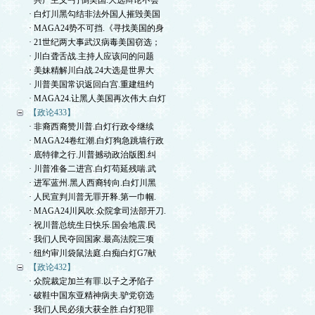
· 共产主义=打倒美国.大选辩论不会
· 白灯川黑勾结非法外国人摧毁美国
· MAGA24势不可挡.《寻找美国的身
· 21世纪两大事武汉病毒美国窃选；
· 川白聋舌战.主持人应该问的问题
· 美妹精解川白战.24大选是世界大
· 川普美国常识返回白宫.重建纽约
· MAGA24.让黑人美国再次伟大.白灯
【政论433】
· 非裔西裔赞川普.白灯行政令继续
· MAGA24卷红潮.白灯狗急跳墙行政
· 底特律之行.川普撼动政治版图.纠
· 川普准备二进宫.白灯苟延残喘.武
· 进军蓝州.黑人西裔转向.白灯川黑
· 人民宣判川普无罪开释.第一巾帼.
· MAGA24川风吹.众院拿司法部开刀.
· 祝川普总统生日快乐.国会地震.民
· 我们人民夺回国家.最高法院三项
· 纽约审川袋鼠法庭.白痴白灯G7献
【政论432】
· 众院裁定加兰有罪.以子之矛陷子
· 破鞋中国东亚精神病夫.驴党窃选
· 我们人民必须大获全胜.白灯犯罪