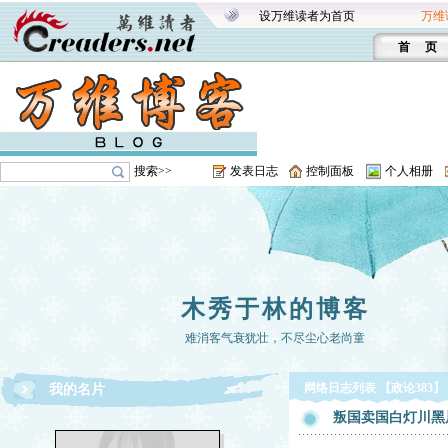
设万维读者为首页
万维
首 页
搜索>>
发表日志
控制面板
个人相册
木秀于林的博客
难消客气衰犹壮，不尽尘心老尚童
网络日志列表 【政论383】
我的名片
叛国卖国白灯川黑