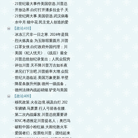
· 21世纪最大事件美国窃选.川普总
· 开放边界.白灯打开潘多拉盒子.天
· 21世纪两大事.美国窃选.武汉病毒
· 水中月.镜中花.民主党人创造的爱
【政论410】
· 冰冻三尺非一日之寒. 2024年是我
· 烈火炼真金.为玉除瑕重圆月.川普
· 口罩女侠.白灯政府外国代理；川
· 美国《杞人忧天》.《战后》最全
· 川普总统创纪录复出；人民众院穷
· 评估川普.天不降川普万古如长夜
· 弟兄们下注吧.川普赔率大增.众院
· 世纪大选临近.美国万象更新.半壁
· 降星条旗升州旗.德州一级战备，
· 德州法律内战起硝烟.驴党与美国
【政论409】
· 移民政策.火在边境.祸及白灯.202
· 车辚辚.马萧萧.行人弓箭各在腰.
· 第二次内战爆发.川普总统重要讲
· RNC考虑推定川普提名人；奥巴马
· 破鞋中国小粉红婊.大闹伦敦火车
· 爱国者们，投票给川普，团结起来