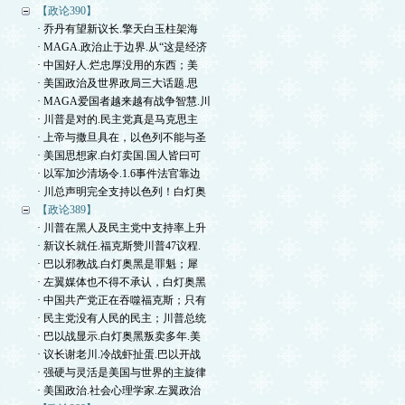
【政论390】
· 乔丹有望新议长.擎天白玉柱架海
· MAGA.政治止于边界.从“这是经济
· 中国好人.烂忠厚没用的东西；美
· 美国政治及世界政局三大话题.思
· MAGA爱国者越来越有战争智慧.川
· 川普是对的.民主党真是马克思主
· 上帝与撒旦具在，以色列不能与圣
· 美国思想家.白灯卖国.国人皆曰可
· 以军加沙清场令.1.6事件法官靠边
· 川总声明完全支持以色列！白灯奥
【政论389】
· 川普在黑人及民主党中支持率上升
· 新议长就任.福克斯赞川普47议程.
· 巴以邪教战.白灯奥黑是罪魁；犀
· 左翼媒体也不得不承认，白灯奥黑
· 中国共产党正在吞噬福克斯；只有
· 民主党没有人民的民主；川普总统
· 巴以战显示.白灯奥黑叛卖多年.美
· 议长谢老川.冷战虾扯蛋.巴以开战
· 强硬与灵活是美国与世界的主旋律
· 美国政治.社会心理学家.左翼政治