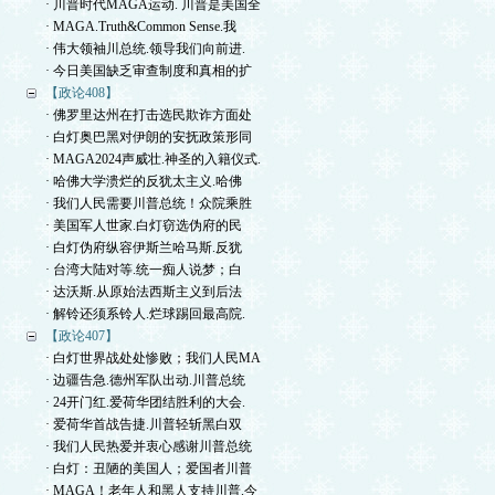
· 川普时代MAGA运动. 川普是美国全
· MAGA.Truth&Common Sense.我
· 伟大领袖川总统.领导我们向前进.
· 今日美国缺乏审查制度和真相的扩
【政论408】
· 佛罗里达州在打击选民欺诈方面处
· 白灯奥巴黑对伊朗的安抚政策形同
· MAGA2024声威壮.神圣的入籍仪式.
· 哈佛大学溃烂的反犹太主义.哈佛
· 我们人民需要川普总统！众院乘胜
· 美国军人世家.白灯窃选伪府的民
· 白灯伪府纵容伊斯兰哈马斯.反犹
· 台湾大陆对等.统一痴人说梦；白
· 达沃斯.从原始法西斯主义到后法
· 解铃还须系铃人.烂球踢回最高院.
【政论407】
· 白灯世界战处处惨败；我们人民MA
· 边疆告急.德州军队出动.川普总统
· 24开门红.爱荷华团结胜利的大会.
· 爱荷华首战告捷.川普轻斩黑白双
· 我们人民热爱并衷心感谢川普总统
· 白灯：丑陋的美国人；爱国者川普
· MAGA！老年人和黑人支持川普.今