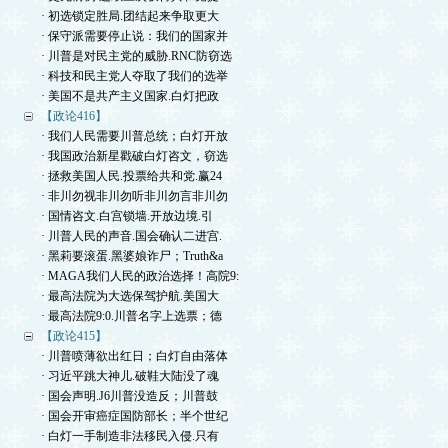
· 初选锁定胜局.团结起来争取更大
· 保守派需要停止说：我们的国家并
· 川普是对民主党的威胁.RNC防窃选
· 科技和民主党人夺取了我们的选举
· 美国不是共产主义国家.白灯把政
【政论416】
· 我们人民需要川普总统；白灯开放
· 我国政治新星戳破白灯咨文，窃选
· 拯救美国人民.投票给共和党.赢24
· 非川勿视非川勿听非川勿言非川勿
· 国情咨文.白宫锁墙.开放边境.引
· 川普人民的声音.国会确认二进宫.
· 黑莉要滚蛋.黑婆娘诈尸；Truth&a
· MAGA我们人民的政治选择！高院9:
· 最高法院为大选保驾护航.美国大
· 最高法院9:0.川普名字上选票；德
【政论415】
· 川普喷薄欲出红日；白灯自由落体
· 习近平跳大神儿.破鞋大陆没了魂
· 国会声明.J6川普没造反；川普鼓
· 国会开审癌症国防部长；半个世纪
· 白灯一手制造非法移民入侵.只有