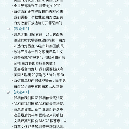
· 奥黑白灯统治的后果.美国的女性
· 全世界都看到了.川普right100%；
· 白灯政府正在摧毁我们的国家.川
· 我们需要一个救世主.白灯政府穷
· 白灯政府开放边境打开罪恶闸门.
【政论412】
· 川总无罪.律师索赔；24大选白热
· 绝望的时代需要绝望的措施；白灯
· 20选白灯愚蠢.24选白灯卖国贼.民
· 冰冻三尺非一日之寒.奥巴马主义
· 川普总统的“报复”：彻底检修司法
· 卧槽.白灯将因堕胎而失败！
· 国会逼宫白痴灯.我们需要新政府
· 美国人聪明.20窃选尽人皆知.帮助
· 白灯俄乌战内部机密曝光，民主党
· 白灯父子通中卖国由来已久.岂是
【政论411】
· 我相信我们国家.我相信最高法院
· 我相信我们国家.我相信最高法院.
· 蔡总统賀农历新年.亚州起诉选举
· 这是最后的斗争.团结起来到明朝.
· 文武双英战国会.MAGA振苍穹；左
· 口罩女侠迎圣驾.川普开辟新纪元.