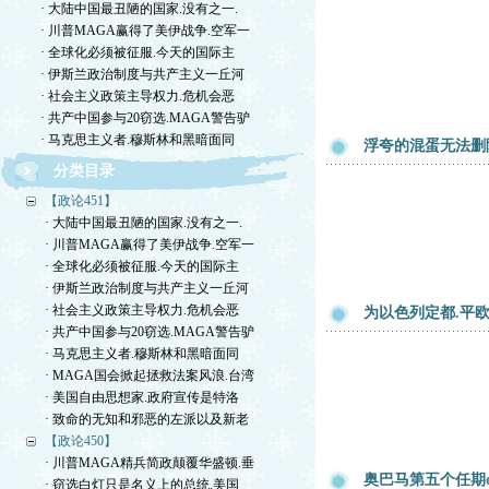
· 大陆中国最丑陋的国家.没有之一.
· 川普MAGA赢得了美伊战争.空军一
· 全球化必须被征服.今天的国际主
· 伊斯兰政治制度与共产主义一丘河
· 社会主义政策主导权力.危机会恶
· 共产中国参与20窃选.MAGA警告驴
· 马克思主义者.穆斯林和黑暗面同
浮夸的混蛋无法删
分类目录
【政论451】
· 大陆中国最丑陋的国家.没有之一.
· 川普MAGA赢得了美伊战争.空军一
· 全球化必须被征服.今天的国际主
· 伊斯兰政治制度与共产主义一丘河
· 社会主义政策主导权力.危机会恶
为以色列定都.平
· 共产中国参与20窃选.MAGA警告驴
· 马克思主义者.穆斯林和黑暗面同
· MAGA国会掀起拯救法案风浪.台湾
· 美国自由思想家.政府宣传是特洛
· 致命的无知和邪恶的左派以及新老
【政论450】
· 川普MAGA精兵简政颠覆华盛顿.垂
奥巴马第五个任期o
· 窃选白灯只是名义上的总统.美国