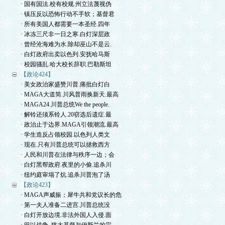
· 国有国法.校有校规.州立法蔑视伪
· 镇压反以恐怖行动不手软；基督君
· 所有美国人都需要一本圣经.四年
· 冰冻三尺非一日之寒.白灯深层政
· 曾经沧海难为水.除却巫山不是云.
· 白灯政府出卖以色列.安抚哈马斯
· 校园骚乱.哈大校长辞职.巴勒斯坦
【政论424】
· 美女政治家盛赞川普.痛批白灯白
· MAGA大道简.川风普雨换新天.最高
· MAGA24.川普总统We the people.
· 解铃还须系铃人.20窃选后遗症.最
· 政治止于边界.MAGA引领潮流.最高
· 学生造反占领校园.以色列人类文
· 现在.只有川普总统可以拯救西方
· 人民和川普在法律与秩序一边；会
· 白灯黑帮政府.夜里的小偷.追杀川
· 纽约庭审塌了炕.追杀川普泡了汤
【政论423】
· MAGA声威振；犀牛共和党议长的危
· 第一夫人准备二进宫.川普总统没
· 白灯开放边境.非法外国人入侵.面