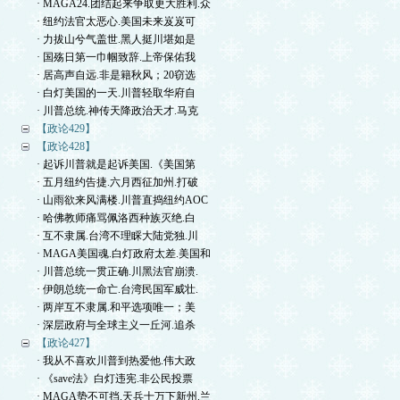
· MAGA24.团结起来争取更大胜利.众
· 纽约法官太恶心.美国未来岌岌可
· 力拔山兮气盖世.黑人挺川堪如是
· 国殇日第一巾帼致辞.上帝保佑我
· 居高声自远.非是籍秋风；20窃选
· 白灯美国的一天.川普轻取华府自
· 川普总统.神传天降政治天才.马克
【政论429】
【政论428】
· 起诉川普就是起诉美国.《美国第
· 五月纽约告捷.六月西征加州.打破
· 山雨欲来风满楼.川普直捣纽约AOC
· 哈佛教师痛骂佩洛西种族灭绝.白
· 互不隶属.台湾不理睬大陆党独.川
· MAGA美国魂.白灯政府太差.美国和
· 川普总统一贯正确.川黑法官崩溃.
· 伊朗总统一命亡.台湾民国军威壮.
· 两岸互不隶属.和平选项唯一；美
· 深层政府与全球主义一丘河.追杀
【政论427】
· 我从不喜欢川普到热爱他.伟大政
· 《save法》白灯违宪.非公民投票
· MAGA势不可挡.天兵十万下新州.兰