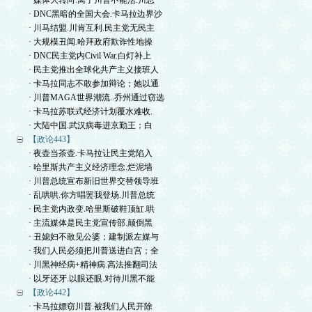
· 媒体大转向.离了川普不能活.川总
· DNC黑暗的全国大会.卡马拉边界沙
· 川马结盟.川肯互利.民主党无民主
· 大规模丑闻.哈拜政府欺诈性地操
· DNC民主党内Civil War.白灯补上
· 民主党推出全球化共产主义接班人
· 卡马拉同志不敢参加辩论；她以通
· 川普MAGA世界潮流..乔州通过窃选
· 卡马拉苏联式经济计划覆水难收.
· 大陆中国.武汉病毒进京勤王；白
【政论443】
· 夜壶当茶壶.卡马拉让民主党陷入
· 哈里斯共产主义经济理念.烂泥墙
· 川普总统宣布新旧世界交替领导班
· 乱哄哄.你方唱罢我登场.川普总统
· 民主党内政变.哈里斯破鞋顶缸.哄
· 主流媒体是民主党宣传部.颠倒黑
· 丑媳妇不敢见公婆；建制派左媒与
· 我们人民必须把川普送进白宫；全
· 川黑神经病+精神病.高法推翻司法
· 以牙还牙.以眼还眼.对待川黑不能
【政论442】
· 卡马拉嫖窃川普.被我们人民开除