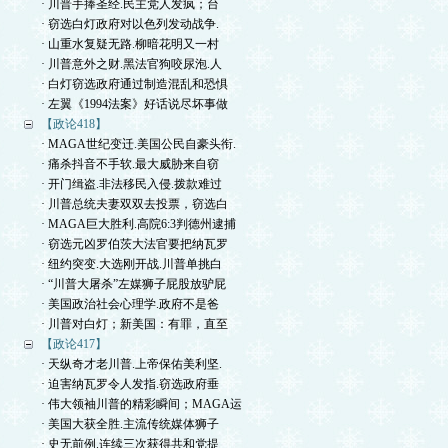
· 川普手捧圣经.民主党人发疯；台
· 窃选白灯政府对以色列发动战争.
· 山重水复疑无路.柳暗花明又一村
· 川普意外之财.黑法官狗咬尿泡.人
· 白灯窃选政府通过制造混乱和恐惧
· 左翼《1994法案》好话说尽坏事做
【政论418】
· MAGA世纪变迁.美国公民自豪头衔.
· 痛杀抖音不手软.最大威胁来自窃
· 开门缉盗.非法移民入侵.拨款难过
· 川普总统夫妻双双去投票，窃选白
· MAGA巨大胜利.高院6:3判德州逮捕
· 窃选元凶罗伯茨大法官要把纳瓦罗
· 纽约突变.大选刚开战.川普单挑白
· “川普大屠杀”左媒狮子屁股放驴屁
· 美国政治社会心理学.政府不是爸
· 川普对白灯；新美国：有罪，直至
【政论417】
· 天纵奇才老川普.上帝保佑美利坚.
· 迫害纳瓦罗令人发指.窃选政府垂
· 伟大领袖川普的精彩瞬间；MAGA运
· 美国大获全胜.主流传统媒体狮子
· 史无前例.连续三次获得共和党提