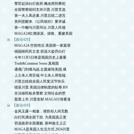
· 警官起诉白灯政府.佩洛西刑事犯
· 全国警察组织支持川普.川普竞选
· 第一夫人凤还巢.川普总统二进宫.
· 美利坚醒来.《公民组织》要求诚
· 第一巾帼与川普同台.川普人民领
· MAGA24红潮滚滚。拯救、重建美国
【政论420】
· MAGA24.空前绝后.美国第一家庭堪
· 祸国殃民民主党.窃选大盗乔白灯
· 今年11月5日将是我国历史上最重
· Truth&Common Sense.真相面
· 通俄门到俄乌战.左翼摧毁美国.俄
· 上士杀人用舌端.中士杀人用笔端.
· 川普总统祝全国人民复活节快乐.
· 猎巫川普.美国法律制度的耻辱.RN
· 非法移民枪杀警察.文明社会的堕
· 股票上市.川普发财.MAGA行情看涨
【政论419】
· 金风玉露一相逢，便胜却人间无数
· 白灯民调全面下跌. 为美国真正更
· 窃选政府全面腐败. 新种族主义正
· MAGA是美国人生活方式.2024川普