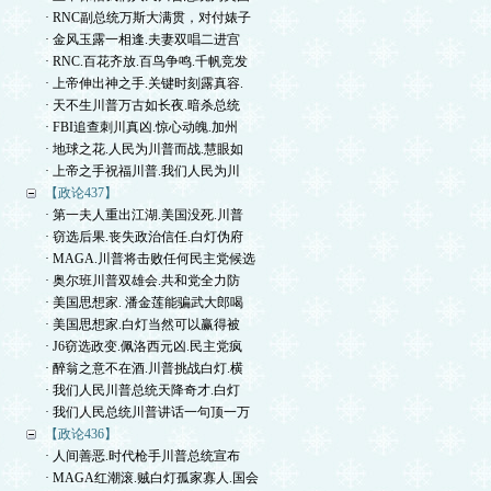
· RNC副总统万斯大满贯，对付婊子
· 金风玉露一相逢.夫妻双唱二进宫
· RNC.百花齐放.百鸟争鸣.千帆竞发
· 上帝伸出神之手.关键时刻露真容.
· 天不生川普万古如长夜.暗杀总统
· FBI追查刺川真凶.惊心动魄.加州
· 地球之花.人民为川普而战.慧眼如
· 上帝之手祝福川普.我们人民为川
【政论437】
· 第一夫人重出江湖.美国没死.川普
· 窃选后果.丧失政治信任.白灯伪府
· MAGA.川普将击败任何民主党候选
· 奥尔班川普双雄会.共和党全力防
· 美国思想家. 潘金莲能骗武大郎喝
· 美国思想家.白灯当然可以赢得被
· J6窃选政变.佩洛西元凶.民主党疯
· 醉翁之意不在酒.川普挑战白灯.横
· 我们人民川普总统天降奇才.白灯
· 我们人民总统川普讲话一句顶一万
【政论436】
· 人间善恶.时代枪手川普总统宣布
· MAGA红潮滚.贼白灯孤家寡人.国会