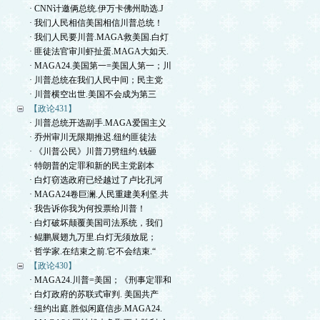
· CNN计邀俩总统.伊万卡佛州助选.J
· 我们人民相信美国相信川普总统！
· 我们人民要川普.MAGA救美国.白灯
· 匪徒法官审川虾扯蛋.MAGA大如天.
· MAGA24.美国第一=美国人第一；川
· 川普总统在我们人民中间；民主党
· 川普横空出世.美国不会成为第三
【政论431】
· 川普总统开选副手.MAGA爱国主义
· 乔州审川无限期推迟.纽约匪徒法
· 《川普公民》川普刀劈纽约.钱砸
· 特朗普的定罪和新的民主党剧本
· 白灯窃选政府已经越过了卢比孔河
· MAGA24卷巨澜.人民重建美利坚.共
· 我告诉你我为何投票给川普！
· 白灯破坏颠覆美国司法系统，我们
· 鲲鹏展翅九万里.白灯无须放屁；
· 哲学家.在结束之前.它不会结束.“
【政论430】
· MAGA24.川普=美国；《刑事定罪和
· 白灯政府的苏联式审判. 美国共产
· 纽约出庭.胜似闲庭信步.MAGA24.