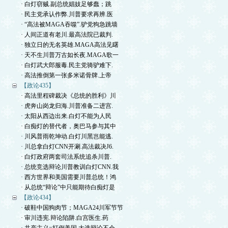
· 白灯窃贼.副总统娼妓足够蠢；跳
· 民主党承认作弊.川普要求再辨.医
· “高法被MAGA吞噬”.驴党狗急跳墙
· 人间正道有老川.最高法院已裁判.
· 独立日的无名英雄.MAGA高法见曙
· 天不生川普万古如长夜.MAGA歌一
· 白灯武大郎服毒.民主党骑驴难下.
· 高法推倒第一张多米诺骨牌.上帝
【政论435】
· 高法里程碑裁决《总统的胜利》川
· 虎奔山岗龙归海.川普准备二进宫.
· 太阳从西边出来.白灯不能为人民
· 白痴灯的替代者，奥巴马参与其中
· 川风普雨乾坤动.白灯川黑岂能逃.
· 川总拿白灯CNN开涮.高法裁决J6.
· 白灯政府两套司法系统追杀川普.
· 总统竞选辩论川普教训白灯CNN.我
· 西方世界和美国需要川普总统！鸿
· 从总统“辩论”中只能期待白痴灯是
【政论434】
· 破鞋中国狗肉节；MAGA24川军节节
· 审川违宪.辩论陷阱.白宫医生.药