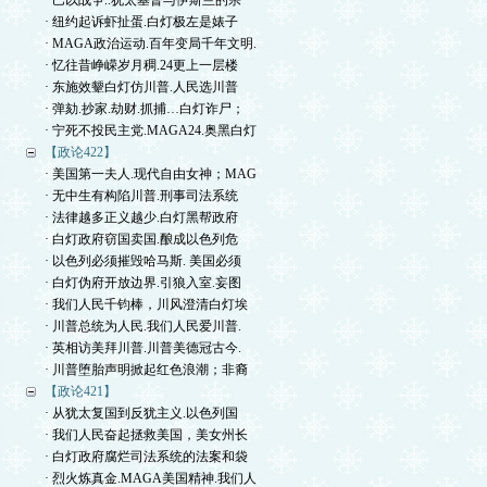
· 巴以战争..犹太基督与伊斯兰的宗
· 纽约起诉虾扯蛋.白灯极左是婊子
· MAGA政治运动.百年变局千年文明.
· 忆往昔峥嵘岁月稠.24更上一层楼
· 东施效颦白灯仿川普.人民选川普
· 弹劾.抄家.劫财.抓捕…白灯诈尸；
· 宁死不投民主党.MAGA24.奥黑白灯
【政论422】
· 美国第一夫人.现代自由女神；MAG
· 无中生有构陷川普.刑事司法系统
· 法律越多正义越少.白灯黑帮政府
· 白灯政府窃国卖国.酿成以色列危
· 以色列必须摧毁哈马斯. 美国必须
· 白灯伪府开放边界.引狼入室.妄图
· 我们人民千钧棒，川风澄清白灯埃
· 川普总统为人民.我们人民爱川普.
· 英相访美拜川普.川普美德冠古今.
· 川普堕胎声明掀起红色浪潮；非裔
【政论421】
· 从犹太复国到反犹主义.以色列国
· 我们人民奋起拯救美国，美女州长
· 白灯政府腐烂司法系统的法案和袋
· 烈火炼真金.MAGA美国精神.我们人