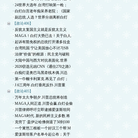
· 24世界大选年.台湾打响第一枪；
· 白灯白宫老年痴呆养老院；《国家
· 副总统.人选？世界分崩离析白灯
【政论406】
· 反犹太复国主义就是反犹太主义
· MAGA！白灯大势已去！关于白人.
· 起诉有豁免权的总统打开潘多拉盒
· 台湾民国.宁让美国放心不讨习SB
· 法律“价值”的根源：民主党与破鞋
· 大陆中国与西方对抗表面化.世界
· 2020窃选元凶CNN《通往270之路》
· 白痴灯是奥巴马黑牵线木偶.川总
· 第一巾帼卡利莱克.再见了.白灯；
· J.6三周年.白灯垂死反扑.川普重
【政论405】
· 万年太久争朝夕.川普总统将创造
· MAGA人间正道.川普会赢.白灯会偷
· 川普律师呼吁立即逮捕爱泼斯坦同
· MAGA时代..新的民粹主义多数.将
· 克劳丁·盖伊让哈佛倒退了50到100
· 一个篱笆三根桩一个好汉三个帮.M
· 爱泼斯坦客户名单今起公布；关于