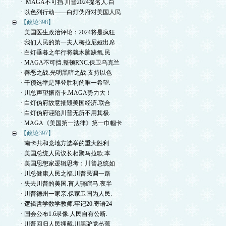
· .MAGA不可挡.川普2024提名人.白
· 以色列行动——白灯伪府对美国人民
【政论398】
· 美国医生政治评论：2024将是疯狂
· 我们人民的第一夫人梅拉尼娅出席
· 白灯垂暮之年行将就木脑缺氧.民
· MAGA不可挡.整顿RNC.保卫乌克兰
· 善恶之战.光明黑暗之战.支持以色
· 干预选举是拜登胜利的唯一希望.
· 川总声望振南卡.MAGA势力大！
· 白灯伪府故意摧毁美国经济.联合
· 白灯伪府诬陷川普无所不用其极.
· MAGA《美国第一法律》第一巾帼卡
【政论397】
· 南卡共和党地方选举的重大胜利.
· 美国总统人民议长相聚马拉歌.本
· 美国思想家逻辑思考：川普总统如
· 川总健康人民之福.川普民调一路
· 失去川普的美国.盲人骑瞎马.夜半
· 川普德州一家亲.保家卫国为人民.
· 逻辑哲学数学教师.牢记20.寄语24
· 国会公布1.6录像.人民自有公断.
· 川普回归人民拥戴.川黑驴党怂蔫