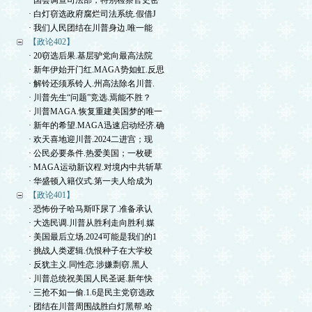
· 国会调查司法部，特别检察官史密
· 白灯窃选政府腐烂司法系统.假借J
· 我们人民团结在川普身边.唯一能
【政论402】
· 20窃选后果.基层驴党向最高法院
· 新年伊始开门红.MAGA势如虹.反思
· 解铃还须系铃人.州高法除名川普.
· 川普先生“问题”竞选.焉能不胜？
· 川普MAGA.恢复重建美国梦的唯一
· 新年的希望.MAGA迅速启动经济.确
· 欢天喜地迎川普.2024二进宫；现
· 公民必要条件.热爱美国；一枚硬
· MAGA运动新议程.对境内中共斩草
· 华盛顿入籍仪式.第一夫人给成为
【政论401】
· 恐怖份子哈马斯吓尿了.准备承认
· 大选民调.川普从胜利走向胜利.媒
· 美国最后立场.2024可能是我们的1
· 挑战人类逻辑.仇恨种子在大学校
· 反犹主义.同性恋.涉嫌剽窃.黑人
· 川普总统祝美国人民圣诞.新年快
· 三抢不如一偷.1.6是民主党窃选政
· 团结在川普周围战胜白灯黑帮.哈