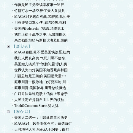
· 作弊是民主党继续掌权唯一途径.
· 竹篮打水一场空.赔了夫人又折兵
· MAGA24竞选白刃战.黑驴搅浑水.美
· 川总盛赞口罩女侠.团结起来.胜利
· 美国的Judenrein（德语.清洗犹太
· 我们正处于战争之中. 无限期推迟
· 亲巴勒斯坦哈马斯抗议者及组织的
【政论426】
· MAGA卷巨澜.不爱美国快滚蛋.纽约
· 我们人民真高兴.气死川黑不偿命.
· 美国妞儿谈关于“堕胎问题”的人类
· 世界认为白灯美国不如香蕉共和国
· 川普总统是正确的.美国是天堂.中
· 庭审川普一败涂地.白灯要辩论.川
· 庭审川普.美国耻辱.川普总统慎选
· 白灯司法系统崩溃！信仰上帝忠于
· 人民决定谁是新自由世界的领袖.
· Truth&Common Sense.犹太犹
【政论425】
· 美国人二选一：川普建造者和历史
· MAGA24川风普雨化苍穹；窃选白灯
· 天时地利人和.MAGA十纲要；白灯