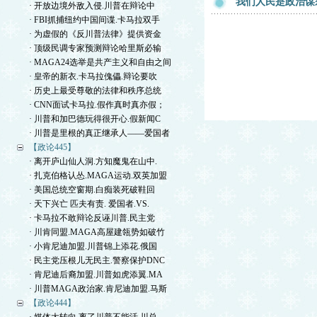
我们人民是政治谋
· 开放边境外敌入侵.川普在辩论中
· FBI抓捕纽约中国间谍.卡马拉双手
· 为虚假的《反川普法律》提供资金
· 顶级民调专家预测辩论哈里斯必输
· MAGA24选举是共产主义和自由之间
· 皇帝的新衣.卡马拉傀儡.辩论要吹
· 历史上最受尊敬的法律和秩序总统
· CNN面试卡马拉.假作真时真亦假；
· 川普和加巴德玩得很开心.假新闻C
· 川普是里根的真正继承人——爱国者
【政论445】
· 离开庐山仙人洞.方知魔鬼在山中.
· 扎克伯格认怂.MAGA运动.双英加盟
· 美国总统空窗期.白痴装死破鞋回
· 天下兴亡 匹夫有责. 爱国者.VS.
· 卡马拉不敢辩论反诬川普.民主党
· 川肯同盟.MAGA高屋建瓴势如破竹
· 小肯尼迪加盟.川普锦上添花.俄国
· 民主党压根儿无民主.警察保护DNC
· 肯尼迪后裔加盟.川普如虎添翼.MA
· 川普MAGA政治家.肯尼迪加盟.马斯
【政论444】