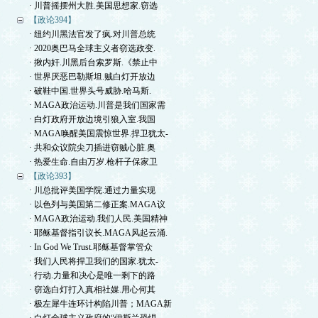
· 川普摇摆州大胜.美国思想家.窃选
【政论394】
· 纽约川黑法官发了疯.对川普总统
· 2020奥巴马全球主义者窃选政变.
· 揪内奸.川黑后台索罗斯.《禁止中
· 世界厌恶巴勒斯坦.贼白灯开放边
· 破鞋中国.世界头号威胁.哈马斯.
· MAGA政治运动.川普是我们国家需
· 白灯政府开放边境引狼入室.我国
· MAGA唤醒美国震惊世界.捍卫犹太-
· 共和众议院尖刀插进窃贼心脏.奥
· 热爱生命.自由万岁.枪杆子保家卫
【政论393】
· 川总批评美国学院.通过力量实现
· 以色列与美国第二修正案.MAGA议
· MAGA政治运动.我们人民.美国精神
· 耶稣基督指引议长.MAGA风起云涌.
· In God We Trust.耶稣基督掌管众
· 我们人民将捍卫我们的国家.犹太-
· 行动.力量和决心是唯一剩下的路
· 窃选白灯打入真相社媒.用心何其
· 极左犀牛连环计构陷川普；MAGA新