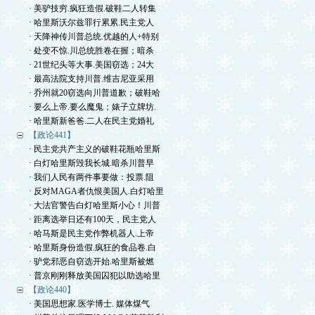
· 美驴技穷.疯狂造假.破鞋二人转集
· 哈里斯沃尔兹罪行累累.民主党人
· 天降神传川普总统.优越的人+特别
· 处变不惊.川总统胜卷在握；暗杀
· 21世纪头等大事.美国窃选；24大
· 最高法院支持川普.维吉尼亚采用
· 乔州就20窃选向川普道歉；破鞋哈
· 要么上帝.要么魔鬼；婊子立牌坊.
· 哈里斯新爸爸.二人在民主党婚礼
【政论441】
· 民主党共产主义的破鞋花瓶哈里斯
· 白灯哈里斯毁我长城.暗杀川普早
· 我们人民有两件事要做：投票.阻
· 反对MAGA者仇恨美国人.白灯哈里
· 大法官警告白灯哈里斯小心！川普
· 距离选举日还有100天，民主党人
· 哈马斯是民主党作弊机器人.上帝
· 哈里斯身份造假.疯狂的食品卷.白
· 驴党邪恶自窃选开始.哈里斯被燃
· 普京刚刚释放美国囚犯以助选哈里
【政论440】
· 美国思想家.医学博士. 媒体煤气