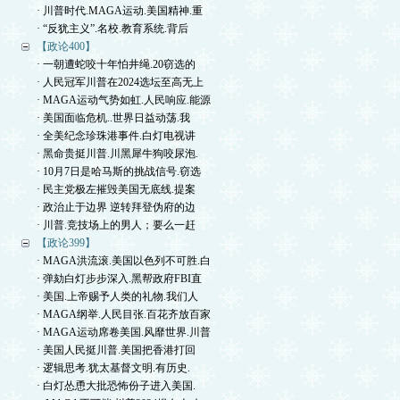
· 川普时代.MAGA运动.美国精神.重
· “反犹主义”.名校.教育系统.背后
【政论400】
· 一朝遭蛇咬十年怕井绳.20窃选的
· 人民冠军川普在2024选坛至高无上
· MAGA运动气势如虹.人民响应.能源
· 美国面临危机..世界日益动荡.我
· 全美纪念珍珠港事件.白灯电视讲
· 黑命贵挺川普.川黑犀牛狗咬尿泡.
· 10月7日是哈马斯的挑战信号.窃选
· 民主党极左摧毁美国无底线.提案
· 政治止于边界 逆转拜登伪府的边
· 川普.竞技场上的男人；要么一赶
【政论399】
· MAGA洪流滚.美国以色列不可胜.白
· 弹劾白灯步步深入.黑帮政府FBI直
· 美国.上帝赐予人类的礼物.我们人
· MAGA纲举.人民目张.百花齐放百家
· MAGA运动席卷美国.风靡世界.川普
· 美国人民挺川普.美国把香港打回
· 逻辑思考.犹太基督文明.有历史.
· 白灯怂恿大批恐怖份子进入美国.