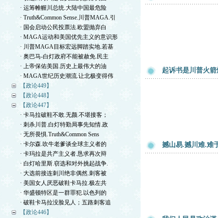
· 运筹帷幄川总统.大陆中国最危险
· Truth&Common Sense.川普MAGA.引
· 国会启动公民投票法.欧盟抛弃白
· MAGA运动和美国优先主义的意识形
· 川普MAGA目标宏远脚踏实地.若基
· 奥巴马-白灯政府不能被赦免.民主
· 上帝保佑美国.历史上最伟大的油
起诉书是川普火箭
· MAGA世纪历史潮流.让北极变得伟
【政论449】
【政论448】
【政论447】
· 卡马拉破鞋不敢.无颜.不堪接客；
· 刺杀川普.白灯特勤局事先知情.政
· 无所畏惧.Truth&Common Sens
· 卡尔森.吹牛老爹谈全球主义者的
撼山易.撼川难.
· 卡玛拉是共产主义者.恳求再次辩
· 白灯哈里斯.窃选和对外挑起战争.
· 大选前接连刺川绝非偶然.刺客被
· 美国女人厌恶破鞋卡马拉.极左共
· 华盛顿特区是一群罪犯.以色列的
· 破鞋卡马拉没脸见人；五路刺客追
【政论446】