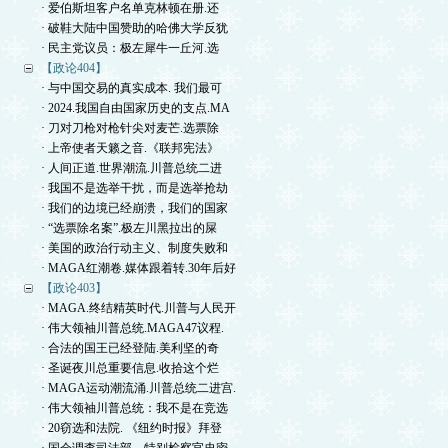
· 爱伯斯坦客户名单克林顿在册.还
· 破鞋大陆中国赞助的哈佛大学反犹
· 民主党议员：极左犀牛一丘河.选
【政论404】
· 与中国交易的真实成本. 我们最可
· 2024.我国自由国家历史的支点.MA
· 刀对刀枪对枪针尖对麦芒.选票除
· 上帝使者天籁之音.《联邦宪法》
· 人间正道.世界潮流.川普总统二进
· 我国不是选举干扰，而是选举抢劫
· 我们的边境已经崩溃，我们的国家
· “选票除名案”.极左川黑拉出的屎
· 美国的政治行动主义、制度失败和
· MAGA红潮卷.媒体跟着转.30年后好
【政论403】
· MAGA.终结精英时代.川普与人民开
· 伟大领袖川普总统.MAGA47议程.
· 合法的国王已经登陆.美利坚的奇
· 圣诞夜川总重要信息.收拾这个烂
· MAGA运动潮流涌.川普总统二进宫.
· 伟大领袖川普总统：我不是在竞选
· 20窃选和法院. 《纽约时报》拜登