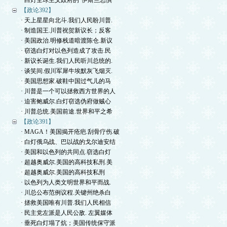
· 白灯全球主义政府的“伊斯兰恐惧
【政论392】
· 天上星星向北斗.我们人民盼川普.
· 制造国王.川普祝贺新议长；反客
· 美国政治.明修栈道暗渡陈仓.新议
· 窃选白灯对以色列造成了攻击.民
· 新议长诞生.我们人民听川总统的.
· 谈笑间.假川军犀牛埃默灰飞烟灭.
· 美国思想家.破鞋中国过气儿的马
· 川普是一个可以拯救西方世界的人
· 迫害鲍威尔.白灯窃选伪府做贼心
· 川普总统.美国前途.世界和平之希
【政论391】
· MAGA！美国揭开疮疤.刮骨疗伤.破
· 白灯俄乌战、巴以战的戈尔迪安结
· 美国和以色列的共同点.窃选白灯
· 超越奥威尔.美国的高科技私刑.美
· 超越奥威尔.美国的高科技私刑
· 以色列为人类文明世界和平而战.
· 川总公布范例议程.关键州绝杀白
· 拯救美国唯有川普.我们人民相信
· 民主党左派是人民公敌. 左翼媒体
· 垂死白灯塌了炕；美国传统保守派