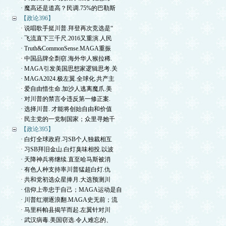
· 魔高还是道高？民调.75%的巴勒斯
【政论396】
· 说唱歌手挺川普.拜登再次竞选是“
· 飞流直下三千尺.2016又重演.人民
· Truth&CommonSense.MAGA重振
· 中国品牌全剽窃.海外华人猴拉稀.
· MAGA引发美国思想家逻辑思考.关
· MAGA2024.极左翼.全球化.共产主
· 爱自由惜生命.加沙人逃离魔爪.美
· 对川普的禁言令违反第一修正案.
· 选择川普. 才能将创始自由和价值
· 民主党的一党制国家；众里寻她千
【政论395】
· 白灯全球政府.习SB个人独裁相互
· 习SB拜旧金山.白灯臭味相投.以波
· 天降神兵将继续.直至哈马斯被消
· 有色人种支持率川普猛超白灯.仇
· 共和党初选众星捧月.大选预测川
· 信仰上帝忠于自己；MAGA运动是自
· 川普红潮逐浪翻.MAGA史无前；流
· 马里科帕县揭竿而起.左翼针对川
· 武汉病毒.美国窃选.令人难忘的、