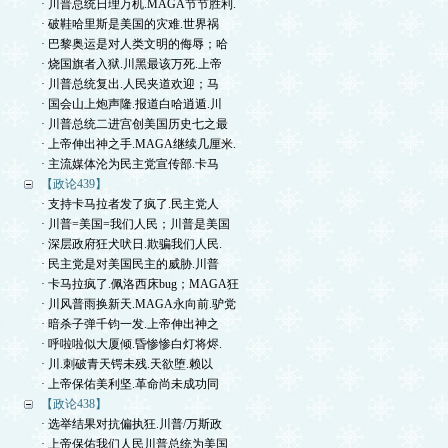
· 川普总统日理万机.MAGA节节胜利.
· 破鞋哈里斯是美国的灾难.世界祸
· 巴黎奥运是对人类文明的侮辱；哈
· 烧国旗者入狱.川黑最该万死.上帝
· 川普总统复出.人民夹道欢迎；马
· 国会山上炮声隆.报道白哈逍遁.川
· 川普总统二进宫创美国历史七之最
· 上帝伸出神之手.MAGA继续几厘米.
· 主流媒体沦为民主党宣传部.卡马
【政论439】
· 支持卡马拉者发了疯了.民主党人
· 川普=美国=我们人民；川普是美国
· 深层政府狂犬吠日.欺骗我们人民.
· 民主党是对美国民主的威胁.川普
· 卡马拉疯了.佩洛西床bug；MAGA狂
· 川风普雨换新天.MAGA永向前.驴党
· 暗杀子弹千钧一发.上帝伸出神之
· 呼啦啦似大厦倾.昏惨惨白灯将烬.
· 川.刺破青天锷未残.天欲堕.赖以
· 上帝保佑美利坚.革命尚未成功同
【政论438】
· 选举结果对抗偏执狂.川普/万斯政
· 上帝保佑我们人民川普总统为美国