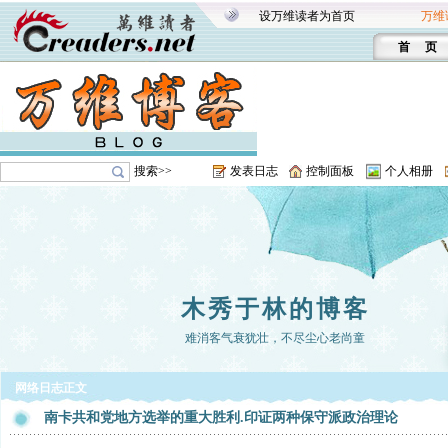
设万维读者为首页
万维
首 页
搜索>>
发表日志
控制面板
个人相册
木秀于林的博客
难消客气衰犹壮，不尽尘心老尚童
网络日志正文
南卡共和党地方选举的重大胜利.印证两种保守派政治理论