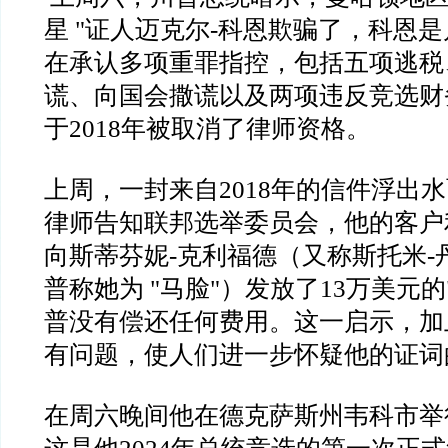
星
"
证人迈克尔
-
科恩欺骗了，科恩是
在承认多项重罪指控，包括五项逃税
谎、向国会撒谎以及两项违反竞选财
于
2018
年被取消了律师资格。
上周，一封来自
2018
年的信件浮出水
律师告知联邦选举委员会，他的客户
向斯蒂芬妮
-
克利福德（又称斯托米
-
普称她为
"
马脸
"
）发放了
13
万美元的
普没有偿还任何费用。这一启示，加
有问题，使人们进一步怀疑他的证词
在周六晚间他在德克萨斯州韦科市举