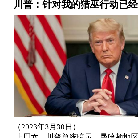
川普：针对我的猎巫行动已经
（2023
年
3
月
30
日）
上周六，川普总统暗示，曼哈顿地