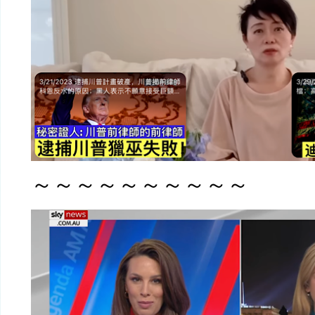
～～～～～～～～～～