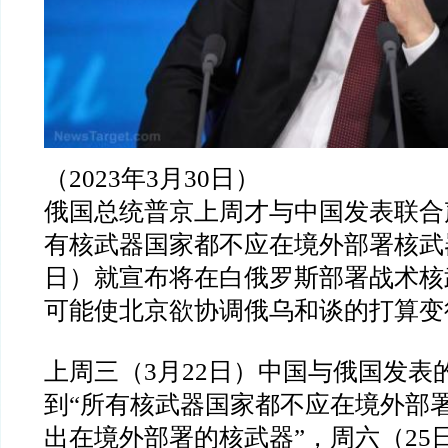
（2023
年
3
月
30
日）
俄国总统普京上周才与中国发表联合
有核武器国家都不应在境外部署核武
日）就宣布将在白俄罗斯部署战术核
可能使北京欲协调俄乌和谈的打算变
上周三（
3
月
22
日）中国与俄国发表
到
“
所有核武器国家都不应在境外部
出在境外部署的核武器
”
，周六（
25