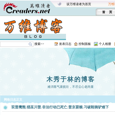
设万维读者为首页
万维
首 页
搜索>>
发表日志
控制面板
个人相册
木秀于林的博客
难消客气衰犹壮，不尽尘心老尚童
网络日志正文
双普鹰熊.猎巫川普.非法行动已死亡.普京耍猴.习破鞋骑驴难下