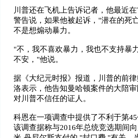
川普还在飞机上告诉记者，他最近在
警告说，如果他被起诉，
"
潜在的死
不是想煽动暴力。
"
不，我不喜欢暴力，我也不支持暴
不安，
"
他说。
据《大纪元时报》报道，川普的前律
洛表示，他告知曼哈顿案件的大陪审
对川普不信任的证人。
科恩在一项调查中提供了不利于第
45
该调查据称与
2016
年总统竞选期间向
米
-
丹尼尔斯支付的
"
封口费
"
有关。