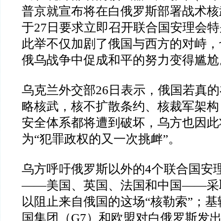
普京就宣布将在白俄罗斯部署战术核
于
27
日要求立即召开联合国安理会特
此举不仅加剧了俄国与西方的对峙，
俄乌战争中促成和平的努力变得尴尬
乌克兰外交部
26
日表示，俄国若真的
略核武，核不扩散条约、核裁军架构
安全体系都将遭到破坏，乌方也因此
为
“
犯罪政权的又一次挑衅
”
。
乌方呼吁俄罗斯以外的
4
个联合国安
——
美国、英国、法国和中国
——
采
以阻止来自俄国的这场
“
核勒索
”
；基
国集团（
G7
）和欧盟对白俄罗斯发