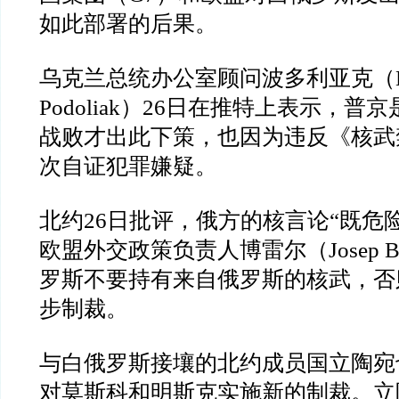
如此部署的后果。
乌克兰总统办公室顾问波多利亚克（
Podoliak
）
26
日在推特上表示，普京
战败才出此下策，也因为违反《核武
次自证犯罪嫌疑。
北约
26
日批评，俄方的核言论
“
既危
欧盟外交政策负责人博雷尔（
Josep B
罗斯不要持有来自俄罗斯的核武，否
步制裁。
与白俄罗斯接壤的北约成员国立陶宛
对莫斯科和明斯克实施新的制裁。立