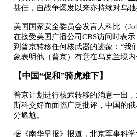
甚佳，自战争爆发以来亦持续对乌驰
美国国家安全委员会发言人科比（
Jo
在接受美国广播公司
CBS
访问时表示
到普京转移任何核武器的迹象：
“
我
象表明他（普京）有意在乌克兰境内
【中国
“
促和
”
骑虎难下】
普京计划进行核武转移的消息一出，
斯科交好而面臨广泛批评，中国的俄
分尴尬。
据《南华早报》报道，北京军事科学