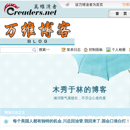
设万维读者为首页
万维
首 页
搜索>>
发表日志
控制面板
个人相册
木秀于林的博客
难消客气衰犹壮，不尽尘心老尚童
网络日志正文
每个美国人都有独特的机会.川总回油管.我回来了.国会口诛白灯！