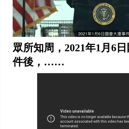
眾所知周，
2021
年
1
月
6
日
件後，
……