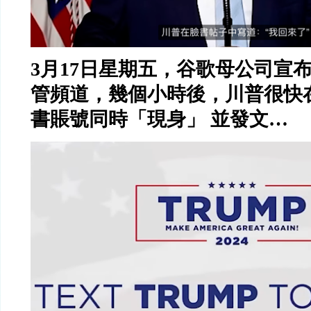
3
月
17
日星期五，谷歌母公司宣
管頻道，幾個小時後，川普很快
書賬號同時「現身」
並發文
…