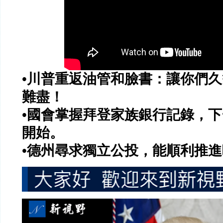
•川普重返油管和臉書：讓你們
難盡！
•國會掌握拜登家族銀行記錄，
開始。
•德州尋求獨立公投，能順利推