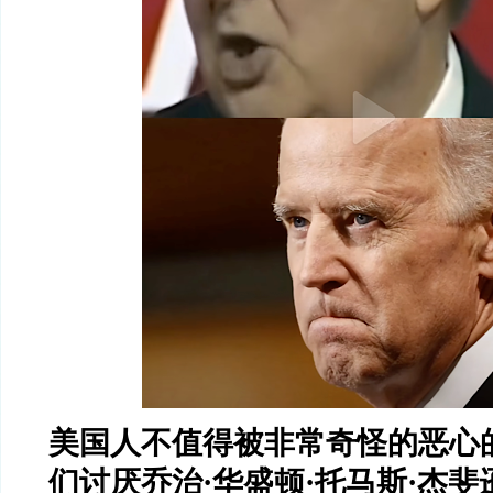
美国人不值得被非常奇怪的恶心
们讨厌乔治
·
华盛顿
·
托马斯
·
杰斐