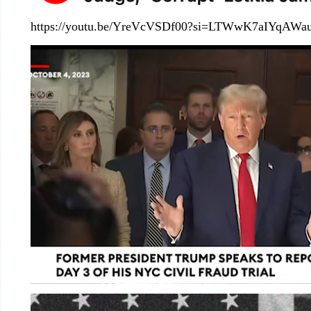
https://youtu.be/YreVcVSDf00?si=LTWwK7aIYqAWa