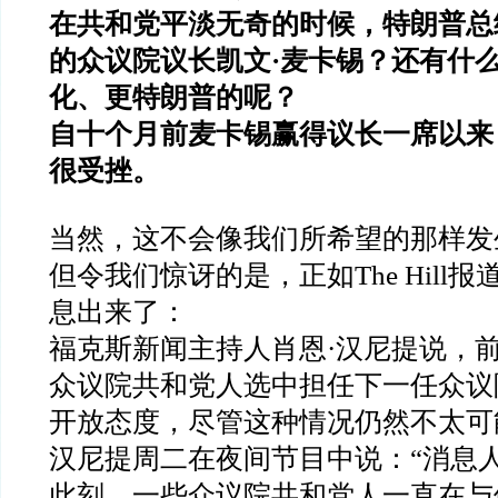
在共和党平淡无奇的时候，特朗普总
的众议院议长凯文
·
麦卡锡？还有什
化、更特朗普的呢？
自十个月前麦卡锡赢得议长一席以来
很受挫。
当然，这不会像我们所希望的那样发
但令我们惊讶的是，正如
The Hill
报
息出来了：
福克斯新闻主持人肖恩
·
汉尼提说，
众议院共和党人选中担任下一任众议
开放态度，尽管这种情况仍然不太可
汉尼提周二在夜间节目中说：
“
消息
此刻，一些众议院共和党人一直在与