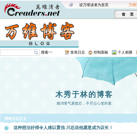
设万维读者为首页
万维
首 页
搜索>>
发表日志
控制面板
个人相册
木秀于林的博客
难消客气衰犹壮，不尽尘心老尚童
网络日志正文
这种想法好得令人难以置信.川总说他愿意成为议长！