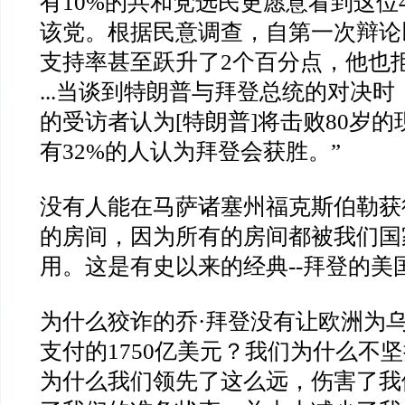
有
10%
的共和党选民更愿意看到这位
该党。根据民意调查，自第一次辩论
支持率甚至跃升了
2
个百分点，他也
...
当谈到特朗普与拜登总统的对决时
的受访者认为
[
特朗普
]
将击败
80
岁的
有
32%
的人认为拜登会获胜。
”
没有人能在马萨诸塞州福克斯伯勒获
的房间，因为所有的房间都被我们国
用。这是有史以来的经典
--
拜登的美
为什么狡诈的乔
·
拜登没有让欧洲为
支付的
1750
亿美元？我们为什么不坚
为什么我们领先了这么远，伤害了我