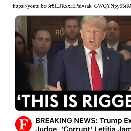
https://youtu.be/3r8ILJRxxHI?si=sak_GWQYNpy55tR