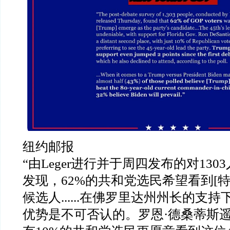
纽约邮报
“
由
Leger
进行并于周四发布的对
1303
发现，
62%
的共和党选民希望看到
[
候选人
......
在佛罗里达州州长的支持
优势是不可否认的。罗恩
·
德桑蒂斯