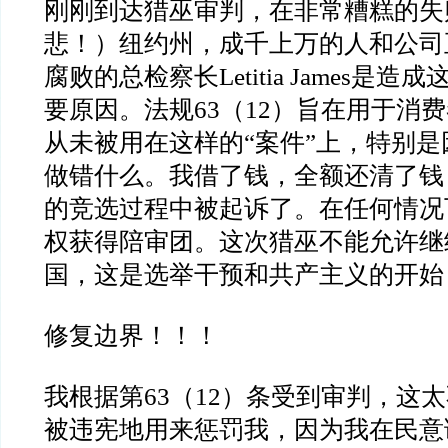
刚刚到达猎巫审判，在非常糟糕的失
悲！）纽约州，成千上万的人和公司
腐败的总检察长
Letitia James
是造成
要原因。法规
63
（
12
）旨在用于消费
从未被用在这样的
“
案件
”
上，特别是
做错什么。我借了钱，全额还清了钱
的竞选过程中被起诉了。在任何情况
权获得陪审团。这次猎巫不能允许继
国，这是选举干预和共产主义的开始
修复边界！！！
我根据第
63
（
12
）条受到审判，这太
被违宪地用来惩罚我，因为我在民意