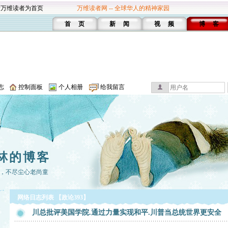
设万维读者为首页
万维读者网 -- 全球华人的精神家园
首 页
新 闻
视 频
博 客
志
控制面板
个人相册
给我留言
林的博客
，不尽尘心老尚童
网络日志列表 【政论393】
川总批评美国学院.通过力量实现和平.川普当总统世界更安全