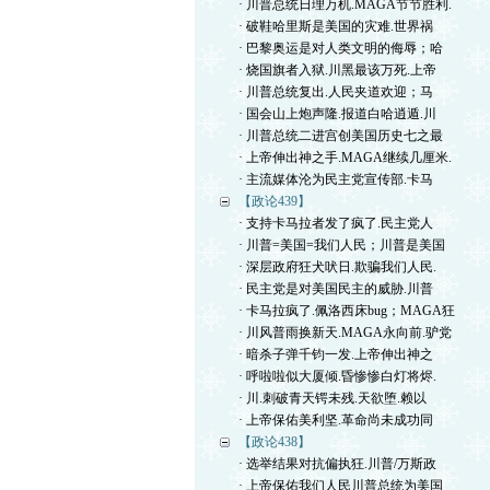
· 川普总统日理万机.MAGA节节胜利.
· 破鞋哈里斯是美国的灾难.世界祸
· 巴黎奥运是对人类文明的侮辱；哈
· 烧国旗者入狱.川黑最该万死.上帝
· 川普总统复出.人民夹道欢迎；马
· 国会山上炮声隆.报道白哈逍遁.川
· 川普总统二进宫创美国历史七之最
· 上帝伸出神之手.MAGA继续几厘米.
· 主流媒体沦为民主党宣传部.卡马
【政论439】
· 支持卡马拉者发了疯了.民主党人
· 川普=美国=我们人民；川普是美国
· 深层政府狂犬吠日.欺骗我们人民.
· 民主党是对美国民主的威胁.川普
· 卡马拉疯了.佩洛西床bug；MAGA狂
· 川风普雨换新天.MAGA永向前.驴党
· 暗杀子弹千钧一发.上帝伸出神之
· 呼啦啦似大厦倾.昏惨惨白灯将烬.
· 川.刺破青天锷未残.天欲堕.赖以
· 上帝保佑美利坚.革命尚未成功同
【政论438】
· 选举结果对抗偏执狂.川普/万斯政
· 上帝保佑我们人民川普总统为美国