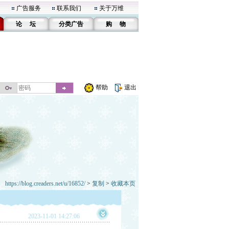
广告服务
联系我们
关于万维
论 坛
分类广告
购 物
帮助
退出
https://blog.creaders.net/u/16852/
>
复制
>
收藏本页
2023-11-01 14:27:06