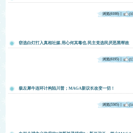
浏览(6100)
(1
窃选白灯打入真相社媒.用心何其毒也.民主党选民厌恶黑帮政
浏览(6195)
(1
极左犀牛连环计构陷川普；MAGA新议长改变一切！
浏览(5505)
(1