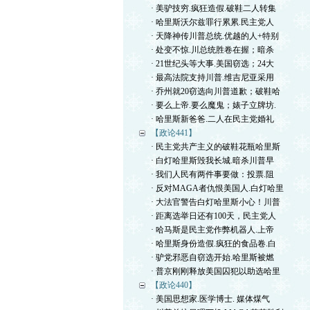
· 美驴技穷.疯狂造假.破鞋二人转集
· 哈里斯沃尔兹罪行累累.民主党人
· 天降神传川普总统.优越的人+特别
· 处变不惊.川总统胜卷在握；暗杀
· 21世纪头等大事.美国窃选；24大
· 最高法院支持川普.维吉尼亚采用
· 乔州就20窃选向川普道歉；破鞋哈
· 要么上帝.要么魔鬼；婊子立牌坊.
· 哈里斯新爸爸.二人在民主党婚礼
【政论441】
· 民主党共产主义的破鞋花瓶哈里斯
· 白灯哈里斯毁我长城.暗杀川普早
· 我们人民有两件事要做：投票.阻
· 反对MAGA者仇恨美国人.白灯哈里
· 大法官警告白灯哈里斯小心！川普
· 距离选举日还有100天，民主党人
· 哈马斯是民主党作弊机器人.上帝
· 哈里斯身份造假.疯狂的食品卷.白
· 驴党邪恶自窃选开始.哈里斯被燃
· 普京刚刚释放美国囚犯以助选哈里
【政论440】
· 美国思想家.医学博士. 媒体煤气