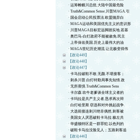
· 运筹帷幄川总统.大陆中国最危险
· Truth&Common Sense.川普MAGA.引
· 国会启动公民投票法.欧盟抛弃白
· MAGA运动和美国优先主义的意识形
· 川普MAGA目标宏远脚踏实地.若基
· 奥巴马-白灯政府不能被赦免.民主
· 上帝保佑美国.历史上最伟大的油
· MAGA世纪历史潮流.让北极变得伟
【政论449】
【政论448】
【政论447】
· 卡马拉破鞋不敢.无颜.不堪接客；
· 刺杀川普.白灯特勤局事先知情.政
· 无所畏惧.Truth&Common Sens
· 卡尔森.吹牛老爹谈全球主义者的
· 卡玛拉是共产主义者.恳求再次辩
· 白灯哈里斯.窃选和对外挑起战争.
· 大选前接连刺川绝非偶然.刺客被
· 美国女人厌恶破鞋卡马拉.极左共
· 华盛顿特区是一群罪犯.以色列的
· 破鞋卡马拉没脸见人；五路刺客追
【政论446】