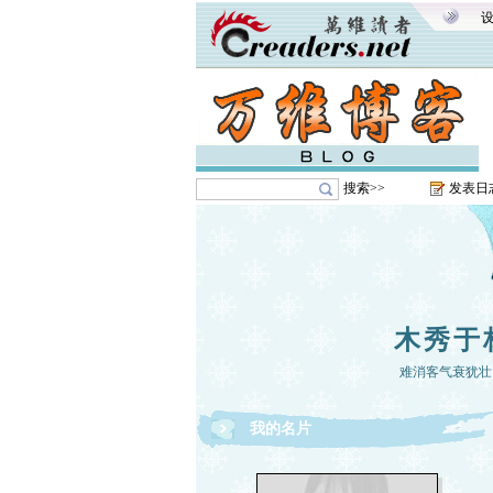
搜索>>
发表日
木秀于
难消客气衰犹壮
我的名片