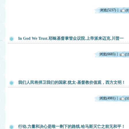
浏览(5237)
(8
In God We Trust.耶稣基督掌管众议院.上帝派来迈克.川普一
浏览(6685)
(1
我们人民将捍卫我们的国家.犹太-基督教价值观，西方文明！
浏览(4981)
(1
行动.力量和决心是唯一剩下的路线.哈马斯灭亡之前无和平！