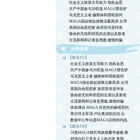
· 社会主义政策主导权力.危机会恶
· 共产中国参与20窃选.MAGA警告驴
· 马克思主义者.穆斯林和黑暗面同
· MAGA国会掀起拯救法案风浪.台湾
· 美国自由思想家.政府宣传是特洛
· 致命的无知和邪恶的左派以及新老
· 主流新闻和记者是愚蠢.傲慢的骗
分类目录
【政论451】
· 社会主义政策主导权力.危机会恶
· 共产中国参与20窃选.MAGA警告驴
· 马克思主义者.穆斯林和黑暗面同
· MAGA国会掀起拯救法案风浪.台湾
· 美国自由思想家.政府宣传是特洛
· 致命的无知和邪恶的左派以及新老
· 主流新闻和记者是愚蠢.傲慢的骗
· 承前继后.MAGA 历史性的戴维营内
· 美日环太军演.卢比奥深刻总结.台
· 数据中心争论是MAGA议程的内战.
【政论450】
· 川普MAGA精兵简政颠覆华盛顿.垂
· 窃选白灯只是名义上的总统.美国