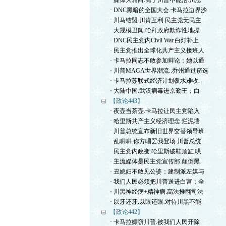
· 媒体大转向.离了川普不能活.川总
· DNC黑暗的全国大会.卡马拉边界沙
· 川马结盟.川肯互利.民主党无民主
· 大规模丑闻.哈拜政府欺诈性地操
· DNC民主党内Civil War.白灯补上
· 民主党推出全球化共产主义接班人
· 卡马拉同志不敢参加辩论；她以通
· 川普MAGA世界潮流..乔州通过窃选
· 卡马拉苏联式经济计划覆水难收.
· 大陆中国.武汉病毒进京勤王；白
【政论443】
· 夜壶当茶壶.卡马拉让民主党陷入
· 哈里斯共产主义经济理念.烂泥墙
· 川普总统宣布新旧世界交替领导班
· 乱哄哄.你方唱罢我登场.川普总统
· 民主党内政变.哈里斯破鞋顶缸.哄
· 主流媒体是民主党宣传部.颠倒黑
· 丑媳妇不敢见公婆；建制派左媒与
· 我们人民必须把川普送进白宫；全
· 川黑神经病+精神病.高法推翻司法
· 以牙还牙.以眼还眼.对待川黑不能
【政论442】
· 卡马拉嫖窃川普.被我们人民开除