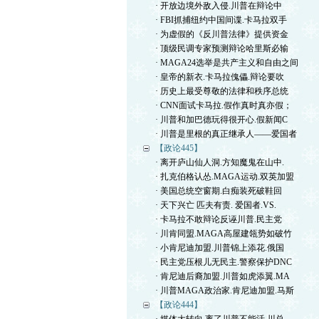
· 开放边境外敌入侵.川普在辩论中
· FBI抓捕纽约中国间谍.卡马拉双手
· 为虚假的《反川普法律》提供资金
· 顶级民调专家预测辩论哈里斯必输
· MAGA24选举是共产主义和自由之间
· 皇帝的新衣.卡马拉傀儡.辩论要吹
· 历史上最受尊敬的法律和秩序总统
· CNN面试卡马拉.假作真时真亦假；
· 川普和加巴德玩得很开心.假新闻C
· 川普是里根的真正继承人——爱国者
【政论445】
· 离开庐山仙人洞.方知魔鬼在山中.
· 扎克伯格认怂.MAGA运动.双英加盟
· 美国总统空窗期.白痴装死破鞋回
· 天下兴亡 匹夫有责. 爱国者.VS.
· 卡马拉不敢辩论反诬川普.民主党
· 川肯同盟.MAGA高屋建瓴势如破竹
· 小肯尼迪加盟.川普锦上添花.俄国
· 民主党压根儿无民主.警察保护DNC
· 肯尼迪后裔加盟.川普如虎添翼.MA
· 川普MAGA政治家.肯尼迪加盟.马斯
【政论444】