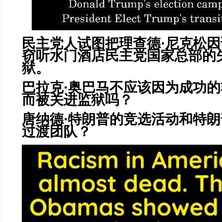
民主党人试图把理查德·尼克松
窃听水门酒店民主党国家总部的
狱。
巴拉克·奥巴马不应该因为成功
而被关进监狱吗？
唐纳德·特朗普的竞选活动和特
过渡团队？