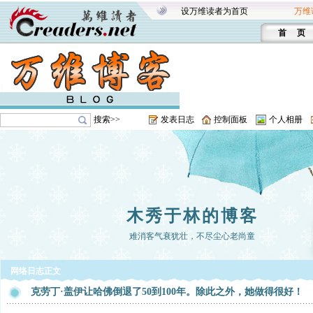
设万维读者为首页
万维
首 页
搜索>>
发表日志
控制面板
个人相册
木秀于林的博客
难消客气衰犹壮，不尽尘心老尚童
网络日志正文
克劳丁·盖伊让哈佛倒退了50到100年。除此之外，她做得很好！