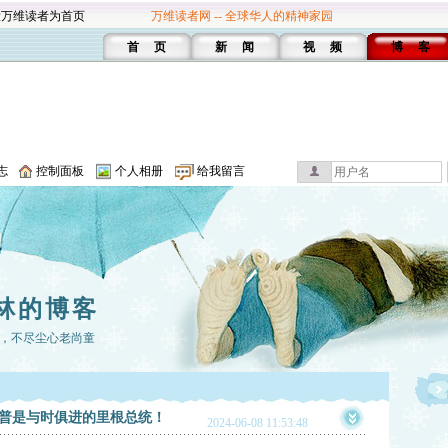
设万维读者为首页
万维读者网 -- 全球华人的精神家园
首 页
新 闻
视 频
博 客
志
控制面板
个人相册
给我留言
林的博客
，不尽尘心老尚童
；川普是与时俱进的里根总统！
2024-06-08 11:53:48