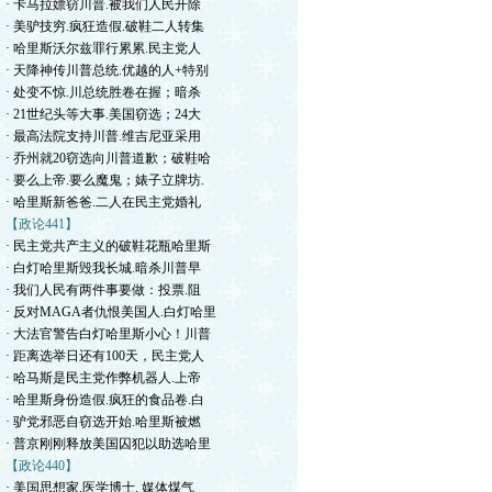
· 卡马拉嫖窃川普.被我们人民开除
· 美驴技穷.疯狂造假.破鞋二人转集
· 哈里斯沃尔兹罪行累累.民主党人
· 天降神传川普总统.优越的人+特别
· 处变不惊.川总统胜卷在握；暗杀
· 21世纪头等大事.美国窃选；24大
· 最高法院支持川普.维吉尼亚采用
· 乔州就20窃选向川普道歉；破鞋哈
· 要么上帝.要么魔鬼；婊子立牌坊.
· 哈里斯新爸爸.二人在民主党婚礼
【政论441】
· 民主党共产主义的破鞋花瓶哈里斯
· 白灯哈里斯毁我长城.暗杀川普早
· 我们人民有两件事要做：投票.阻
· 反对MAGA者仇恨美国人.白灯哈里
· 大法官警告白灯哈里斯小心！川普
· 距离选举日还有100天，民主党人
· 哈马斯是民主党作弊机器人.上帝
· 哈里斯身份造假.疯狂的食品卷.白
· 驴党邪恶自窃选开始.哈里斯被燃
· 普京刚刚释放美国囚犯以助选哈里
【政论440】
· 美国思想家.医学博士. 媒体煤气