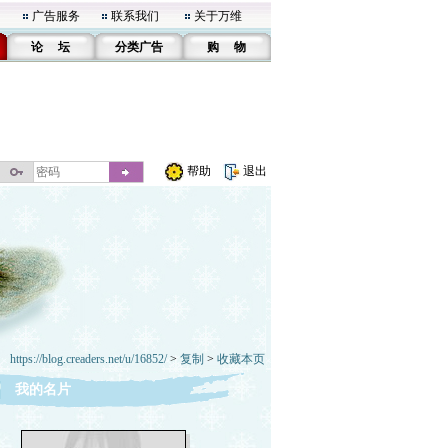
广告服务
联系我们
关于万维
论 坛
分类广告
购 物
帮助
退出
https://blog.creaders.net/u/16852/
>
复制
>
收藏本页
我的名片