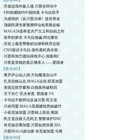
【政论446】
· 开放边境外敌入侵.川普在辩论中
· FBI抓捕纽约中国间谍.卡马拉双手
· 为虚假的《反川普法律》提供资金
· 顶级民调专家预测辩论哈里斯必输
· MAGA24选举是共产主义和自由之间
· 皇帝的新衣.卡马拉傀儡.辩论要吹
· 历史上最受尊敬的法律和秩序总统
· CNN面试卡马拉.假作真时真亦假；
· 川普和加巴德玩得很开心.假新闻C
· 川普是里根的真正继承人——爱国者
【政论445】
· 离开庐山仙人洞.方知魔鬼在山中.
· 扎克伯格认怂.MAGA运动.双英加盟
· 美国总统空窗期.白痴装死破鞋回
· 天下兴亡 匹夫有责. 爱国者.VS.
· 卡马拉不敢辩论反诬川普.民主党
· 川肯同盟.MAGA高屋建瓴势如破竹
· 小肯尼迪加盟.川普锦上添花.俄国
· 民主党压根儿无民主.警察保护DNC
· 肯尼迪后裔加盟.川普如虎添翼.MA
· 川普MAGA政治家.肯尼迪加盟.马斯
【政论444】