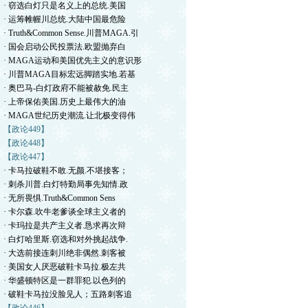
· 窃选白灯只是名义上的总统.美国
· 运筹帷幄川总统.大陆中国最危险
· Truth&Common Sense.川普MAGA.引
· 国会启动公民投票法.欧盟抛弃白
· MAGA运动和美国优先主义的意识形
· 川普MAGA目标宏远脚踏实地.若基
· 奥巴马-白灯政府不能被赦免.民主
· 上帝保佑美国.历史上最伟大的油
· MAGA世纪历史潮流.让北极变得伟
【政论449】
【政论448】
【政论447】
· 卡马拉破鞋不敢.无颜.不堪接客；
· 刺杀川普.白灯特勤局事先知情.政
· 无所畏惧.Truth&Common Sens
· 卡尔森.吹牛老爹谈全球主义者的
· 卡玛拉是共产主义者.恳求再次辩
· 白灯哈里斯.窃选和对外挑起战争.
· 大选前接连刺川绝非偶然.刺客被
· 美国女人厌恶破鞋卡马拉.极左共
· 华盛顿特区是一群罪犯.以色列的
· 破鞋卡马拉没脸见人；五路刺客追