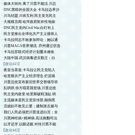
· 媒体大转向.离了川普不能活.川总
· DNC黑暗的全国大会.卡马拉边界沙
· 川马结盟.川肯互利.民主党无民主
· 大规模丑闻.哈拜政府欺诈性地操
· DNC民主党内Civil War.白灯补上
· 民主党推出全球化共产主义接班人
· 卡马拉同志不敢参加辩论；她以通
· 川普MAGA世界潮流..乔州通过窃选
· 卡马拉苏联式经济计划覆水难收.
· 大陆中国.武汉病毒进京勤王；白
【政论443】
· 夜壶当茶壶.卡马拉让民主党陷入
· 哈里斯共产主义经济理念.烂泥墙
· 川普总统宣布新旧世界交替领导班
· 乱哄哄.你方唱罢我登场.川普总统
· 民主党内政变.哈里斯破鞋顶缸.哄
· 主流媒体是民主党宣传部.颠倒黑
· 丑媳妇不敢见公婆；建制派左媒与
· 我们人民必须把川普送进白宫；全
· 川黑神经病+精神病.高法推翻司法
· 以牙还牙.以眼还眼.对待川黑不能
【政论442】