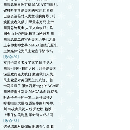
· 川普总统日理万机.MAGA节节胜利.
· 破鞋哈里斯是美国的灾难.世界祸
· 巴黎奥运是对人类文明的侮辱；哈
· 烧国旗者入狱.川黑最该万死.上帝
· 川普总统复出.人民夹道欢迎；马
· 国会山上炮声隆.报道白哈逍遁.川
· 川普总统二进宫创美国历史七之最
· 上帝伸出神之手.MAGA继续几厘米.
· 主流媒体沦为民主党宣传部.卡马
【政论439】
· 支持卡马拉者发了疯了.民主党人
· 川普=美国=我们人民；川普是美国
· 深层政府狂犬吠日.欺骗我们人民.
· 民主党是对美国民主的威胁.川普
· 卡马拉疯了.佩洛西床bug；MAGA狂
· 川风普雨换新天.MAGA永向前.驴党
· 暗杀子弹千钧一发.上帝伸出神之
· 呼啦啦似大厦倾.昏惨惨白灯将烬.
· 川.刺破青天锷未残.天欲堕.赖以
· 上帝保佑美利坚.革命尚未成功同
【政论438】
· 选举结果对抗偏执狂.川普/万斯政