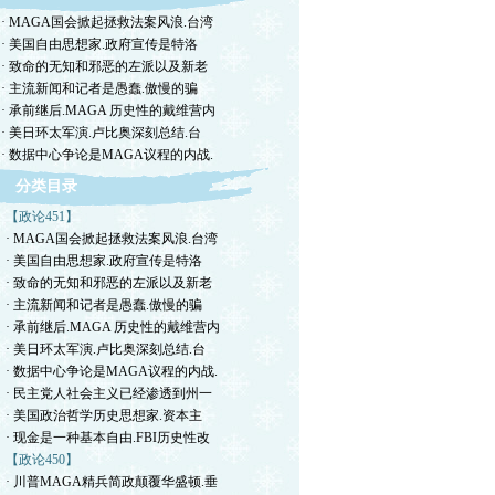
· MAGA国会掀起拯救法案风浪.台湾
· 美国自由思想家.政府宣传是特洛
· 致命的无知和邪恶的左派以及新老
· 主流新闻和记者是愚蠢.傲慢的骗
· 承前继后.MAGA 历史性的戴维营内
· 美日环太军演.卢比奥深刻总结.台
· 数据中心争论是MAGA议程的内战.
分类目录
【政论451】
· MAGA国会掀起拯救法案风浪.台湾
· 美国自由思想家.政府宣传是特洛
· 致命的无知和邪恶的左派以及新老
· 主流新闻和记者是愚蠢.傲慢的骗
· 承前继后.MAGA 历史性的戴维营内
· 美日环太军演.卢比奥深刻总结.台
· 数据中心争论是MAGA议程的内战.
· 民主党人社会主义已经渗透到州一
· 美国政治哲学历史思想家.资本主
· 现金是一种基本自由.FBI历史性改
【政论450】
· 川普MAGA精兵简政颠覆华盛顿.垂