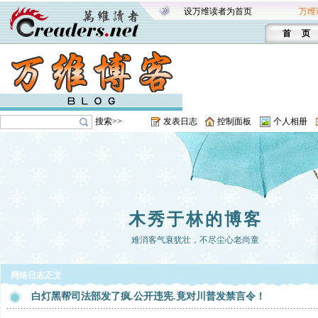
设万维读者为首页
万维
首 页
搜索>>
发表日志
控制面板
个人相册
木秀于林的博客
难消客气衰犹壮，不尽尘心老尚童
网络日志正文
白灯黑帮司法部发了疯.公开违宪.竟对川普发禁言令！