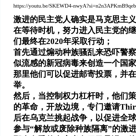
https://youtu.be/SKEWD4-nwyA?si=n2n3APKmB9qeb
激进的民主党人确实是马克思主
在等待时机，努力进入民主党的
们最终在
2020
年采取行动；
首先通过煽动种族骚乱来恐吓警
似流感的新冠病毒来创造一个国
那里他们可以促进邮寄投票，并
举。
然后，当控制权力杠杆时，他们
的革命，开放边境，专门邀请
Thi
后在乌克兰挑起战争，以促进全
参与
“
解放或废除种族隔离
”
的激