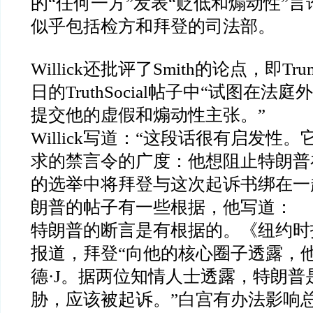
的
“
任何一方
”
发表
“
贬低和煽动性
”
言
似乎包括检方和拜登的司法部。
Willick
还批评了
Smith
的论点，即
Tru
日的
TruthSocial
帖子中
“
试图在法庭外
提交他的虚假和煽动性主张。
”
Willick
写道：
“
这段话很有启发性。
求的禁言令的广度：他想阻止特朗普
的选举中将拜登与这次起诉书绑在一
朗普的帖子有一些根据，他写道：
特朗普的断言是有根据的。《纽约时
报道，拜登
“
向他的核心圈子透露，
德
·J
。据两位知情人士透露，特朗普
胁，应该被起诉。
”
白宫有办法影响