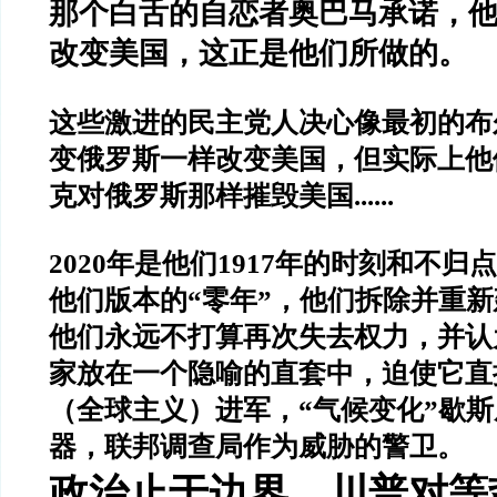
那个白舌的自恋者奥巴马承诺，
改变美国，这正是他们所做的。
这些激进的民主党人决心像最初的布
变俄罗斯一样改变美国，但实际上他
克对俄罗斯那样摧毁美国
......
2020
年是他们
1917
年的时刻和不归点
他们版本的
“
零年
”
，他们拆除并重新
他们永远不打算再次失去权力，并认
家放在一个隐喻的直套中，迫使它直
（全球主义）进军，
“
气候变化
”
歇斯
器，联邦调查局作为威胁的警卫。
政治止于边界，
川普对等