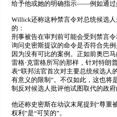
给予他或她的明确指示
——
例如通过
Willick
还称这种禁言令对总统候选人
的：
刑事被告在审判前可能会受到禁言令
询问史密斯提议的命令是否符合先例
因为没有可比的案例。正如前奥巴马
雷格
·
克雷格所写的那样，针对特朗
表
“
联邦法官首次对主要总统候选人
有意义的限制
”
。不仅如此，这也将
制反对候选人批评他试图取代的政府
他还称史密斯在动议末尾提到
“
尊重
权利
”
是
“
可笑的
”
。