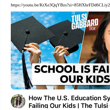
https://youtu.be/KtXe3QqYBzs?si=85HXhrFDd6CLiy