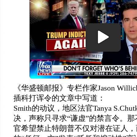
《华盛顿邮报》专栏作家
Jason Willic
插科打诨令的文章中写道：
Smith
的动议，地区法官
Tanya S.Chut
决，声称只寻求
“
谦虚
”
的禁言令。那
官希望禁止特朗普不仅对潜在证人，