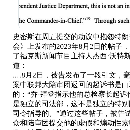
史密斯在周五提交的动议中抱怨特朗
会》上发布的
2023
年
8
月
2
日的帖子，
了福克斯新闻节目主持人杰西
·
沃特
道：
... .8
月
2
日，被告发布了一段引文，
案中联邦大陪审团返回的起诉书是由
的：
“
乔
·
拜登指示他的总检察长起诉
是独立的司法部，这不是独立的特别
司令指导的。
”
通过这些帖子，被告
众和陪审团提交他的虚假和煽动性索