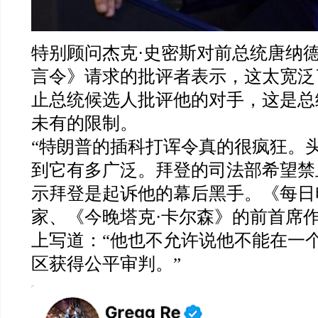
特别顾问杰克
·
史密斯对前总统唐纳
言令》请求的批评者表示，这太宽泛
止总统候选人批评他的对手，这是总
未有的限制。
“
特朗普的插科打诨令真的很疯狂。
到它有多广泛。拜登的司法部希望禁
示拜登是起诉他的幕后黑手。《每日
家、《今晚塔克
·
卡尔森》的前首席
上写道：
“
他也不允许说他不能在一
区获得公平审判。
”