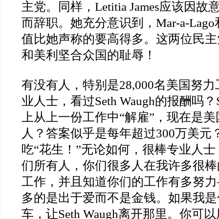
主党。同样，
Letitia James
应该因故
而辞职。她充分意识到，
Mar-a-Lago
值比她声称的要高得多。这两位民主
和美利坚合众国的耻辱！
有没有人，特别是
28,000
名美国努力
业人士，看过
Seth Waugh
的报酬吗？
上从上一份工作中
“
解雇
”
，现在是美
人？答案似乎是每年超过
300
万美元
吃
“
花生！
”
无论如何，很棒专业人士
们所有人，你们很多人在我许多很棒
工作，并且知道你们的工作有多努力
多的是出于爱而不是金钱。如果我是
车，让
Seth Waugh
离开那里。你可以