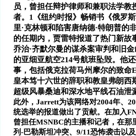
员，曾担任辩护律师和兼职法学教
者。
1
《纽约时报》畅销书《俄罗斯
里
·
克林顿和陷害唐纳德
·
特朗普的
的任期内，贾雷特报道了热门新故
乔治
·
齐默尔曼的谋杀案审判和旧金
的亚细亚航空
214
号航班坠毁。他还
事，包括俄克拉荷马州摩尔的致命
皇本笃十六世的辞职和教皇弗朗西
超级风暴桑迪和深水地平线石油泄
此外，
Jarrett
为该网络对
2004
年、
20
统选举的报道做出了贡献。在加入
F
曾担任
MSNBC
的主播和记者，在那
列
-
巴勒斯坦冲突、
9/11
恐怖袭击以及