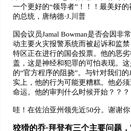
一个更好的
“
领导者
”
！！！最美好的
的总统，唐纳德
·J.
川普
国会议员
Jamal Bowman
是否会因非
动主要火灾报警系统而被起诉和监禁
特区正在进行的国会投票。他的恶劣
盖，这是神经和犯罪的可怕表现。这
的
“
官方程序的阻挠
”
。与针对我们的
实上，他的行为可能更糟糕。他必须
命运。他的审判什么时候开始？？？
哇！在佐治亚州领先近
50
分。谢谢你
狡猾的乔
·
拜登有三个主要问题，