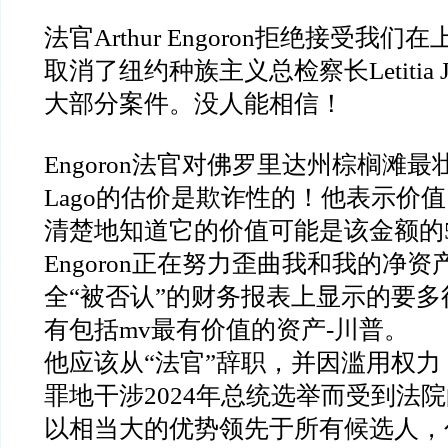
法官
Arthur Engoron
拒绝接受我们在
取消了纽约种族主义总检察长
Letitia
大部分案件。没人能相信！
Engoron
法官对佛罗里达州棕榈滩最
Lago
的估价是欺诈性的！他表示价值
清楚地知道它的价值可能是该金额的
Engoron
正在努力歪曲我和我的净资
全
“
被否认
”
的财务报表上显示的要多
有包括
mv
最有价值的资产
-
川普。
他应该从
“
法官
”
辞职，并因滥用权力
罪地干涉
2024
年总统选举而受到法院
以相当大的优势领先于所有候选人，