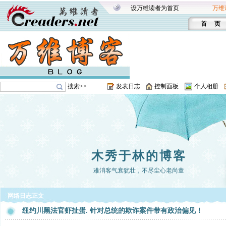
设万维读者为首页
万维
首 页
搜索>>
发表日志
控制面板
个人相册
木秀于林的博客
难消客气衰犹壮，不尽尘心老尚童
网络日志正文
纽约川黑法官虾扯蛋. 针对总统的欺诈案件带有政治偏见！