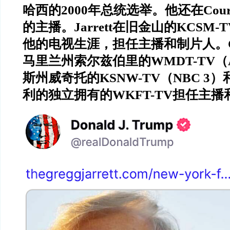
哈西的
2000
年总统选举。他还在
Cou
的主播。
Jarrett
在旧金山的
KCSM-T
他的电视生涯，担任主播和制片人。
马里兰州索尔兹伯里的
WMDT-TV
（
斯州威奇托的
KSNW-TV
（
NBC 3
）
利的独立拥有的
WKFT-TV
担任主播