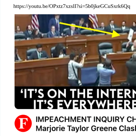
https://youtu.be/OPxtz7xzslI?si=5b0jkeGCuSxrk6Qq