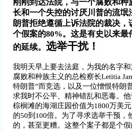
刚刚到达法院，与一个腐败和种
长和一个失控的讨厌川普的流氓
朗普拒绝遵循上诉法院的裁决，
个假案的
80%
。这是有史以来最
选举干扰！
的延续。
我明天早上要去法庭，为我的名字和
腐败和种族主义的总检察长
Letitia Ja
特朗普
”
而竞选，以及一位憎恨特朗
求我时不公平、精神错乱和恶毒。他
棕榈滩的海湖庄园价值为
1800
万美元
的
50
到
100
倍。为了寻求选举干预，
的，甚至更糟。这整个案子都是个假