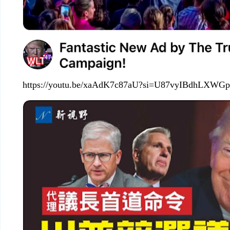
https://youtu.be/xaAdK7c87aU?si=U87vyIBdhLXWG