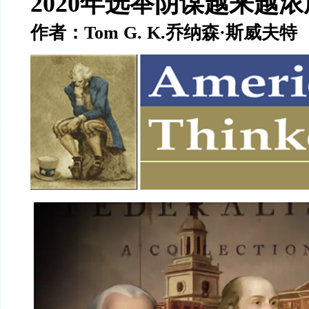
2020
年选举阴谋越来越浓
作者：
Tom G. K.
乔纳森
·
斯威夫特