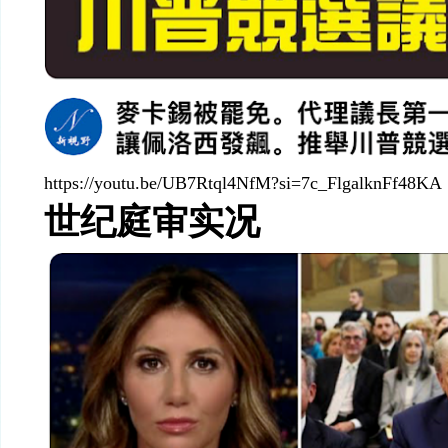
https://youtu.be/UB7Rtql4NfM?si=7c_FlgalknFf48KA
世纪庭审实况