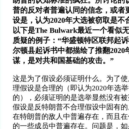
朗普的认知标准的疯狂。所讨论的
普的反对者普遍认同的信念，或者
设是，认为
2020
年大选被窃取是不
以下是
The Bulwark
最近一个看似
质疑的例子：
“
华盛顿特区联邦起诉
尔顿县起诉书中都描绘了推翻
2020
谋，是对共和国基础的攻击。
”
这是为了假设必须证明什么。为了使
理假设是合理的（即认为
2020
年选举
的），必须证明的是选举显然没有被
假设是反特朗普不合理假设中固有的
在特朗普的敌人中普遍存在，而且在
的一些成员中普遍存在。问题是，如