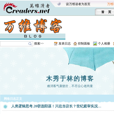
设万维读者为首页
万维
首 页
搜索>>
发表日志
控制面板
个人相册
木秀于林的博客
难消客气衰犹壮，不尽尘心老尚童
网络日志正文
人类逻辑思考.20窃选阳谋！川总当议长？世纪庭审实况…