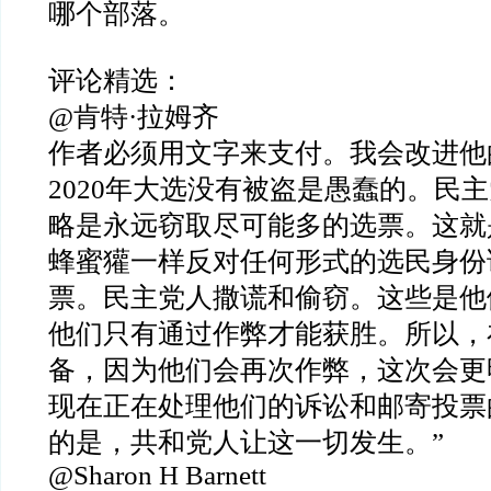
哪个部落。
评论精选：
@
肯特
·
拉姆齐
作者必须用文字来支付。我会改进他
2020
年大选没有被盗是愚蠢的。民主
略是永远窃取尽可能多的选票。这就
蜂蜜獾一样反对任何形式的选民身份
票。民主党人撒谎和偷窃。这些是他
他们只有通过作弊才能获胜。所以，
备，因为他们会再次作弊，这次会更
现在正在处理他们的诉讼和邮寄投票
的是，共和党人让这一切发生。
”
@Sharon H Barnett