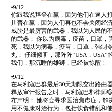
•9/12
你跟我说拜登在赢，因为他们在逼人
川普在赢，因为人们再也不会关闭经
威胁是最厉害的武器，我以为人民的
的武器；
你以为病毒，疫苗，口罩，
死，我以为病毒，疫苗，口罩，强制
丸；
仔细倾听，那阵阵
“USA
，
USA”
我们，那沉睡的雄狮，已经被惊醒！
•9/12
在马利寇巴群最后
30
天期限交出路由
释放审计报告之时，马利寇巴郡律师

布声明：
她将会寻求医治焦虑症，解
用不健康对治行为，包括饮食错乱和