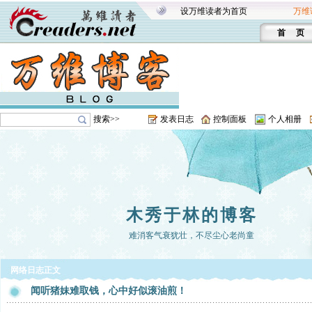
设万维读者为首页
万维
首 页
搜索>>
发表日志
控制面板
个人相册
木秀于林的博客
难消客气衰犹壮，不尽尘心老尚童
网络日志正文
闻听猪妹难取钱，心中好似滚油煎！