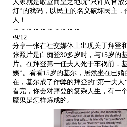
人家就是敢堂而皇之地玩
“
只许周官放
灯
”
的戏码，以民主的名义破坏民主，
人！
～～～～～～～～～～
•9/12
分享一张在社交媒体上出现关于拜登
张照片是白痴登
30
多岁时，与
15
岁的
片。在拜登第一任夫人死于车祸前，
姨
”
。看看
15
岁的基尔，居然坐在已婚
在，基尔成了作弊的拜登的
“
第一夫人
看完，你会对拜登的复杂人生，有一
魔鬼是怎样炼成的。