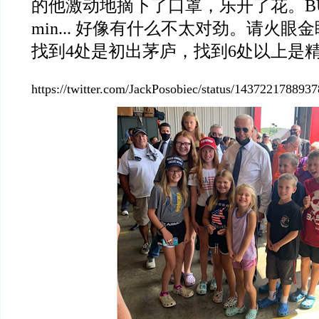
的他激动地摘下了口罩，乐开了花。
BU
min...
好像有什么不太对劲。请火眼金
找到
4
处是初出茅庐，找到
6
处以上是
https://twitter.com/JackPosobiec/status/14372217889