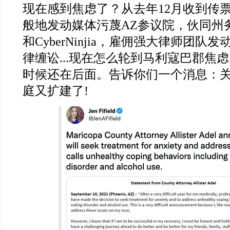
现在感到焦虑了？从去年
12
月收到传
般地发动媒体污蔑
AZ
参议院，伙同州
和
CyberNinjia
，雇佣强大律师团队发
律缠讼
...
现在怎么轮到马利寇巴郡焦虑
时候还在后面。告诉你们一个消息：
庭又扩建了
!