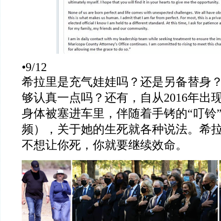
•9/12
希拉里是充气娃娃吗？还是另备替身
够认真一点吗？还有，自从
2016
年出
身体被塞进车里，伴随着手铐的
“
叮铃
频），关于她的生死就各种说法。希
不想让你死，你就要继续效命。