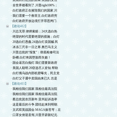
· 奥黑白灯统治的后果.美国的女性
· 全世界都看到了.川普right100%；
· 白灯政府正在摧毁我们的国家.川
· 我们需要一个救世主.白灯政府穷
· 白灯政府开放边境打开罪恶闸门.
【政论412】
· 川总无罪.律师索赔；24大选白热
· 绝望的时代需要绝望的措施；白灯
· 20选白灯愚蠢.24选白灯卖国贼.民
· 冰冻三尺非一日之寒.奥巴马主义
· 川普总统的“报复”：彻底检修司法
· 卧槽.白灯将因堕胎而失败！
· 国会逼宫白痴灯.我们需要新政府
· 美国人聪明.20窃选尽人皆知.帮助
· 白灯俄乌战内部机密曝光，民主党
· 白灯父子通中卖国由来已久.岂是
【政论411】
· 我相信我们国家.我相信最高法院
· 我相信我们国家.我相信最高法院.
· 蔡总统賀农历新年.亚州起诉选举
· 这是最后的斗争.团结起来到明朝.
· 文武双英战国会.MAGA振苍穹；左
· 口罩女侠迎圣驾.川普开辟新纪元.