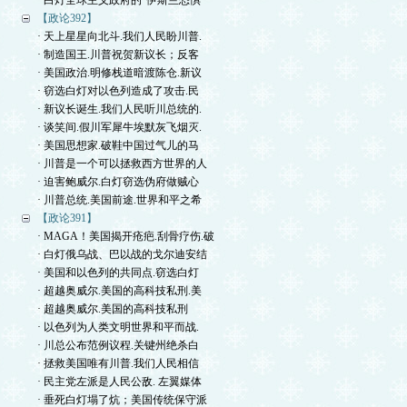
· 白灯全球主义政府的“伊斯兰恐惧
【政论392】
· 天上星星向北斗.我们人民盼川普.
· 制造国王.川普祝贺新议长；反客
· 美国政治.明修栈道暗渡陈仓.新议
· 窃选白灯对以色列造成了攻击.民
· 新议长诞生.我们人民听川总统的.
· 谈笑间.假川军犀牛埃默灰飞烟灭.
· 美国思想家.破鞋中国过气儿的马
· 川普是一个可以拯救西方世界的人
· 迫害鲍威尔.白灯窃选伪府做贼心
· 川普总统.美国前途.世界和平之希
【政论391】
· MAGA！美国揭开疮疤.刮骨疗伤.破
· 白灯俄乌战、巴以战的戈尔迪安结
· 美国和以色列的共同点.窃选白灯
· 超越奥威尔.美国的高科技私刑.美
· 超越奥威尔.美国的高科技私刑
· 以色列为人类文明世界和平而战.
· 川总公布范例议程.关键州绝杀白
· 拯救美国唯有川普.我们人民相信
· 民主党左派是人民公敌. 左翼媒体
· 垂死白灯塌了炕；美国传统保守派