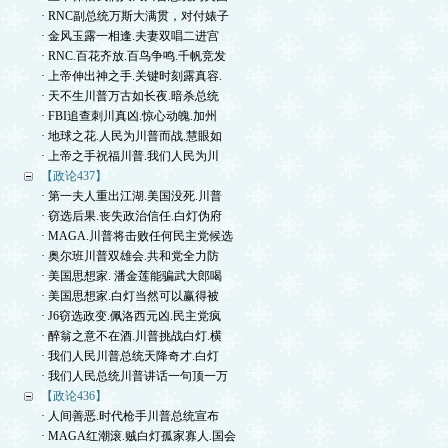
· RNC副总统万斯大满贯，对付婊子
· 金风玉露一相逢.夫妻双唱二进宫
· RNC.百花齐放.百鸟争鸣.千帆竞发
· 上帝伸出神之手.关键时刻露真容.
· 天不生川普万古如长夜.暗杀总统
· FBI追查刺川真凶.惊心动魄.加州
· 地球之花.人民为川普而战.慧眼如
· 上帝之手祝福川普.我们人民为川
【政论437】
· 第一夫人重出江湖.美国没死.川普
· 窃选后果.丧失政治信任.白灯伪府
· MAGA.川普将击败任何民主党候选
· 奥尔班川普双雄会.共和党全力防
· 美国思想家. 潘金莲能骗武大郎喝
· 美国思想家.白灯当然可以赢得被
· J6窃选政变.佩洛西元凶.民主党疯
· 醉翁之意不在酒.川普挑战白灯.横
· 我们人民川普总统天降奇才.白灯
· 我们人民总统川普讲话一句顶一万
【政论436】
· 人间善恶.时代枪手川普总统宣布
· MAGA红潮滚.贼白灯孤家寡人.国会