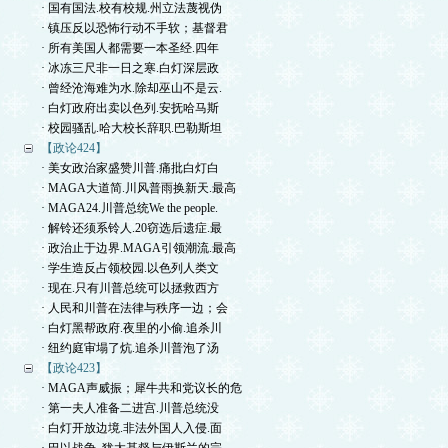
· 国有国法.校有校规.州立法蔑视伪
· 镇压反以恐怖行动不手软；基督君
· 所有美国人都需要一本圣经.四年
· 冰冻三尺非一日之寒.白灯深层政
· 曾经沧海难为水.除却巫山不是云.
· 白灯政府出卖以色列.安抚哈马斯
· 校园骚乱.哈大校长辞职.巴勒斯坦
【政论424】
· 美女政治家盛赞川普.痛批白灯白
· MAGA大道简.川风普雨换新天.最高
· MAGA24.川普总统We the people.
· 解铃还须系铃人.20窃选后遗症.最
· 政治止于边界.MAGA引领潮流.最高
· 学生造反占领校园.以色列人类文
· 现在.只有川普总统可以拯救西方
· 人民和川普在法律与秩序一边；会
· 白灯黑帮政府.夜里的小偷.追杀川
· 纽约庭审塌了炕.追杀川普泡了汤
【政论423】
· MAGA声威振；犀牛共和党议长的危
· 第一夫人准备二进宫.川普总统没
· 白灯开放边境.非法外国人入侵.面