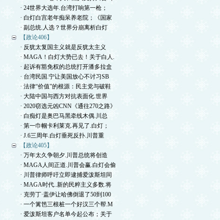
· 24世界大选年.台湾打响第一枪；
· 白灯白宫老年痴呆养老院；《国家
· 副总统.人选？世界分崩离析白灯
【政论406】
· 反犹太复国主义就是反犹太主义
· MAGA！白灯大势已去！关于白人.
· 起诉有豁免权的总统打开潘多拉盒
· 台湾民国.宁让美国放心不讨习SB
· 法律“价值”的根源：民主党与破鞋
· 大陆中国与西方对抗表面化.世界
· 2020窃选元凶CNN《通往270之路》
· 白痴灯是奥巴马黑牵线木偶.川总
· 第一巾帼卡利莱克.再见了.白灯；
· J.6三周年.白灯垂死反扑.川普重
【政论405】
· 万年太久争朝夕.川普总统将创造
· MAGA人间正道.川普会赢.白灯会偷
· 川普律师呼吁立即逮捕爱泼斯坦同
· MAGA时代..新的民粹主义多数.将
· 克劳丁·盖伊让哈佛倒退了50到100
· 一个篱笆三根桩一个好汉三个帮.M
· 爱泼斯坦客户名单今起公布；关于