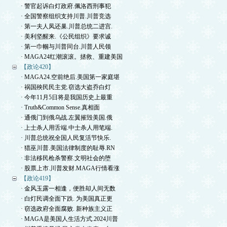
· 警官起诉白灯政府.佩洛西刑事犯
· 全国警察组织支持川普.川普竞选
· 第一夫人凤还巢.川普总统二进宫.
· 美利坚醒来.《公民组织》要求诚
· 第一巾帼与川普同台.川普人民领
· MAGA24红潮滚滚。拯救、重建美国
【政论420】
· MAGA24.空前绝后.美国第一家庭堪
· 祸国殃民民主党.窃选大盗乔白灯
· 今年11月5日将是我国历史上最重
· Truth&Common Sense.真相面
· 通俄门到俄乌战.左翼摧毁美国.俄
· 上士杀人用舌端.中士杀人用笔端.
· 川普总统祝全国人民复活节快乐.
· 猎巫川普.美国法律制度的耻辱.RN
· 非法移民枪杀警察.文明社会的堕
· 股票上市.川普发财.MAGA行情看涨
【政论419】
· 金风玉露一相逢，便胜却人间无数
· 白灯民调全面下跌. 为美国真正更
· 窃选政府全面腐败. 新种族主义正
· MAGA是美国人生活方式.2024川普