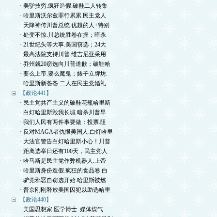
· 美驴技穷.疯狂造假.破鞋二人转集
· 哈里斯沃尔兹罪行累累.民主党人
· 天降神传川普总统.优越的人+特别
· 处变不惊.川总统胜卷在握；暗杀
· 21世纪头等大事.美国窃选；24大
· 最高法院支持川普.维吉尼亚采用
· 乔州就20窃选向川普道歉；破鞋哈
· 要么上帝.要么魔鬼；婊子立牌坊.
· 哈里斯新爸爸.二人在民主党婚礼
【政论441】
· 民主党共产主义的破鞋花瓶哈里斯
· 白灯哈里斯毁我长城.暗杀川普早
· 我们人民有两件事要做：投票.阻
· 反对MAGA者仇恨美国人.白灯哈里
· 大法官警告白灯哈里斯小心！川普
· 距离选举日还有100天，民主党人
· 哈马斯是民主党作弊机器人.上帝
· 哈里斯身份造假.疯狂的食品卷.白
· 驴党邪恶自窃选开始.哈里斯被燃
· 普京刚刚释放美国囚犯以助选哈里
【政论440】
· 美国思想家.医学博士. 媒体煤气