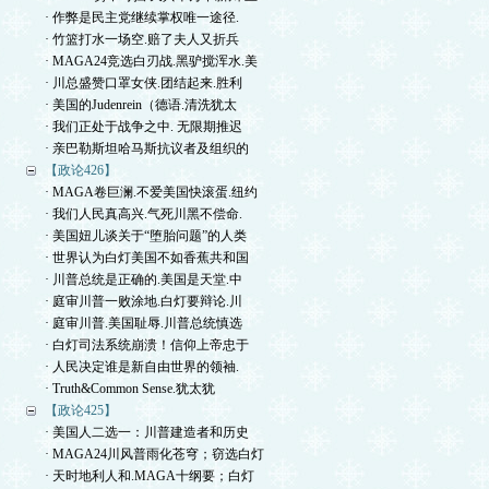
· 作弊是民主党继续掌权唯一途径.
· 竹篮打水一场空.赔了夫人又折兵
· MAGA24竞选白刃战.黑驴搅浑水.美
· 川总盛赞口罩女侠.团结起来.胜利
· 美国的Judenrein（德语.清洗犹太
· 我们正处于战争之中. 无限期推迟
· 亲巴勒斯坦哈马斯抗议者及组织的
【政论426】
· MAGA卷巨澜.不爱美国快滚蛋.纽约
· 我们人民真高兴.气死川黑不偿命.
· 美国妞儿谈关于“堕胎问题”的人类
· 世界认为白灯美国不如香蕉共和国
· 川普总统是正确的.美国是天堂.中
· 庭审川普一败涂地.白灯要辩论.川
· 庭审川普.美国耻辱.川普总统慎选
· 白灯司法系统崩溃！信仰上帝忠于
· 人民决定谁是新自由世界的领袖.
· Truth&Common Sense.犹太犹
【政论425】
· 美国人二选一：川普建造者和历史
· MAGA24川风普雨化苍穹；窃选白灯
· 天时地利人和.MAGA十纲要；白灯