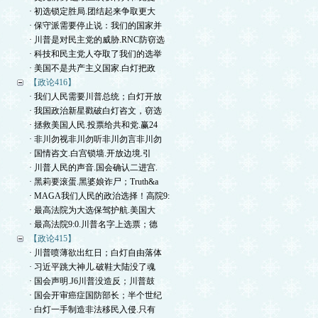
· 初选锁定胜局.团结起来争取更大
· 保守派需要停止说：我们的国家并
· 川普是对民主党的威胁.RNC防窃选
· 科技和民主党人夺取了我们的选举
· 美国不是共产主义国家.白灯把政
【政论416】
· 我们人民需要川普总统；白灯开放
· 我国政治新星戳破白灯咨文，窃选
· 拯救美国人民.投票给共和党.赢24
· 非川勿视非川勿听非川勿言非川勿
· 国情咨文.白宫锁墙.开放边境.引
· 川普人民的声音.国会确认二进宫.
· 黑莉要滚蛋.黑婆娘诈尸；Truth&a
· MAGA我们人民的政治选择！高院9:
· 最高法院为大选保驾护航.美国大
· 最高法院9:0.川普名字上选票；德
【政论415】
· 川普喷薄欲出红日；白灯自由落体
· 习近平跳大神儿.破鞋大陆没了魂
· 国会声明.J6川普没造反；川普鼓
· 国会开审癌症国防部长；半个世纪
· 白灯一手制造非法移民入侵.只有