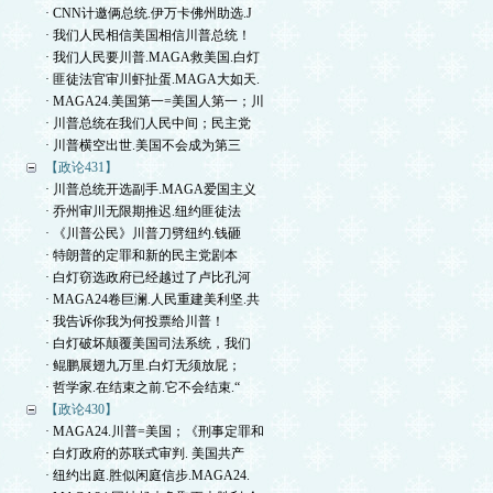
· CNN计邀俩总统.伊万卡佛州助选.J
· 我们人民相信美国相信川普总统！
· 我们人民要川普.MAGA救美国.白灯
· 匪徒法官审川虾扯蛋.MAGA大如天.
· MAGA24.美国第一=美国人第一；川
· 川普总统在我们人民中间；民主党
· 川普横空出世.美国不会成为第三
【政论431】
· 川普总统开选副手.MAGA爱国主义
· 乔州审川无限期推迟.纽约匪徒法
· 《川普公民》川普刀劈纽约.钱砸
· 特朗普的定罪和新的民主党剧本
· 白灯窃选政府已经越过了卢比孔河
· MAGA24卷巨澜.人民重建美利坚.共
· 我告诉你我为何投票给川普！
· 白灯破坏颠覆美国司法系统，我们
· 鲲鹏展翅九万里.白灯无须放屁；
· 哲学家.在结束之前.它不会结束.“
【政论430】
· MAGA24.川普=美国；《刑事定罪和
· 白灯政府的苏联式审判. 美国共产
· 纽约出庭.胜似闲庭信步.MAGA24.