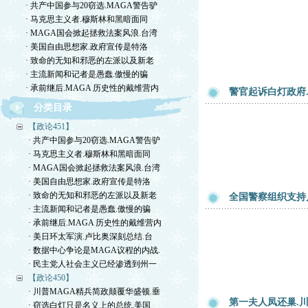
· 共产中国参与20窃选.MAGA警告驴
· 马克思主义者.穆斯林和黑暗面同
· MAGA国会掀起拯救法案风浪.台湾
· 美国自由思想家.政府宣传是特洛
· 致命的无知和邪恶的左派以及新老
· 主流新闻和记者是愚蠢.傲慢的骗
· 承前继后.MAGA 历史性的戴维营内
警官起诉白灯政府
分类目录
【政论451】
· 共产中国参与20窃选.MAGA警告驴
· 马克思主义者.穆斯林和黑暗面同
· MAGA国会掀起拯救法案风浪.台湾
· 美国自由思想家.政府宣传是特洛
· 致命的无知和邪恶的左派以及新老
全国警察组织支持川
· 主流新闻和记者是愚蠢.傲慢的骗
· 承前继后.MAGA 历史性的戴维营内
· 美日环太军演.卢比奥深刻总结.台
· 数据中心争论是MAGA议程的内战.
· 民主党人社会主义已经渗透到州一
【政论450】
· 川普MAGA精兵简政颠覆华盛顿.垂
第一夫人凤还巢.
· 窃选白灯只是名义上的总统.美国