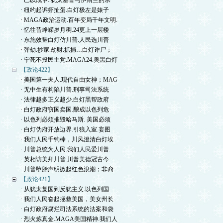
· 巴以战争..犹太基督与伊斯兰的宗
· 纽约起诉虾扯蛋.白灯极左是婊子
· MAGA政治运动.百年变局千年文明.
· 忆往昔峥嵘岁月稠.24更上一层楼
· 东施效颦白灯仿川普.人民选川普
· 弹劾.抄家.劫财.抓捕…白灯诈尸；
· 宁死不投民主党.MAGA24.奥黑白灯
【政论422】
· 美国第一夫人.现代自由女神；MAG
· 无中生有构陷川普.刑事司法系统
· 法律越多正义越少.白灯黑帮政府
· 白灯政府窃国卖国.酿成以色列危
· 以色列必须摧毁哈马斯. 美国必须
· 白灯伪府开放边界.引狼入室.妄图
· 我们人民千钧棒，川风澄清白灯埃
· 川普总统为人民.我们人民爱川普.
· 英相访美拜川普.川普美德冠古今.
· 川普堕胎声明掀起红色浪潮；非裔
【政论421】
· 从犹太复国到反犹主义.以色列国
· 我们人民奋起拯救美国，美女州长
· 白灯政府腐烂司法系统的法案和袋
· 烈火炼真金.MAGA美国精神.我们人