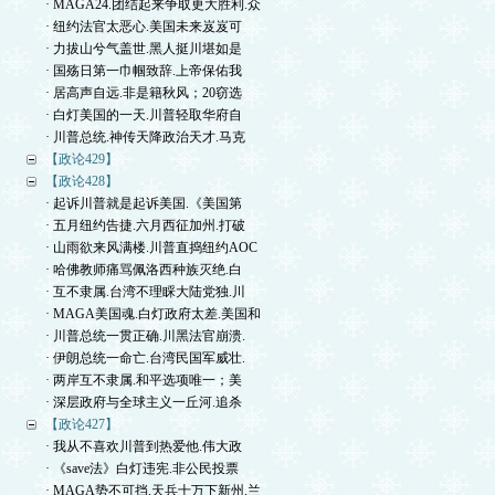
· MAGA24.团结起来争取更大胜利.众
· 纽约法官太恶心.美国未来岌岌可
· 力拔山兮气盖世.黑人挺川堪如是
· 国殇日第一巾帼致辞.上帝保佑我
· 居高声自远.非是籍秋风；20窃选
· 白灯美国的一天.川普轻取华府自
· 川普总统.神传天降政治天才.马克
【政论429】
【政论428】
· 起诉川普就是起诉美国.《美国第
· 五月纽约告捷.六月西征加州.打破
· 山雨欲来风满楼.川普直捣纽约AOC
· 哈佛教师痛骂佩洛西种族灭绝.白
· 互不隶属.台湾不理睬大陆党独.川
· MAGA美国魂.白灯政府太差.美国和
· 川普总统一贯正确.川黑法官崩溃.
· 伊朗总统一命亡.台湾民国军威壮.
· 两岸互不隶属.和平选项唯一；美
· 深层政府与全球主义一丘河.追杀
【政论427】
· 我从不喜欢川普到热爱他.伟大政
· 《save法》白灯违宪.非公民投票
· MAGA势不可挡.天兵十万下新州.兰