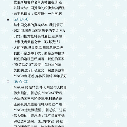
· 爱伯斯坦客户名单克林顿在册.还
· 破鞋大陆中国赞助的哈佛大学反犹
· 民主党议员：极左犀牛一丘河.选
【政论404】
· 与中国交易的真实成本. 我们最可
· 2024.我国自由国家历史的支点.MA
· 刀对刀枪对枪针尖对麦芒.选票除
· 上帝使者天籁之音.《联邦宪法》
· 人间正道.世界潮流.川普总统二进
· 我国不是选举干扰，而是选举抢劫
· 我们的边境已经崩溃，我们的国家
· “选票除名案”.极左川黑拉出的屎
· 美国的政治行动主义、制度失败和
· MAGA红潮卷.媒体跟着转.30年后好
【政论403】
· MAGA.终结精英时代.川普与人民开
· 伟大领袖川普总统.MAGA47议程.
· 合法的国王已经登陆.美利坚的奇
· 圣诞夜川总重要信息.收拾这个烂
· MAGA运动潮流涌.川普总统二进宫.
· 伟大领袖川普总统：我不是在竞选
· 20窃选和法院. 《纽约时报》拜登