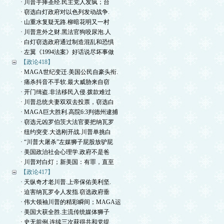
· 川普手捧圣经.民主党人发疯；台
· 窃选白灯政府对以色列发动战争.
· 山重水复疑无路.柳暗花明又一村
· 川普意外之财.黑法官狗咬尿泡.人
· 白灯窃选政府通过制造混乱和恐惧
· 左翼《1994法案》好话说尽坏事做
【政论418】
· MAGA世纪变迁.美国公民自豪头衔.
· 痛杀抖音不手软.最大威胁来自窃
· 开门缉盗.非法移民入侵.拨款难过
· 川普总统夫妻双双去投票，窃选白
· MAGA巨大胜利.高院6:3判德州逮捕
· 窃选元凶罗伯茨大法官要把纳瓦罗
· 纽约突变.大选刚开战.川普单挑白
· “川普大屠杀”左媒狮子屁股放驴屁
· 美国政治社会心理学.政府不是爸
· 川普对白灯；新美国：有罪，直至
【政论417】
· 天纵奇才老川普.上帝保佑美利坚.
· 迫害纳瓦罗令人发指.窃选政府垂
· 伟大领袖川普的精彩瞬间；MAGA运
· 美国大获全胜.主流传统媒体狮子
· 史无前例.连续三次获得共和党提