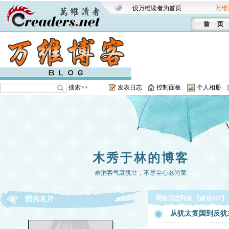
设万维读者为首页
万维
首 页
搜索>>
发表日志
控制面板
个人相册
木秀于林的博客
难消客气衰犹壮，不尽尘心老尚童
网络日志列表 【政论421】
我的名片
从犹太复国到反犹