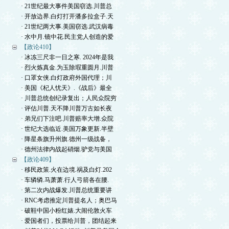
· 21世纪最大事件美国窃选.川普总
· 开放边界.白灯打开潘多拉盒子.天
· 21世纪两大事.美国窃选.武汉病毒
· 水中月.镜中花.民主党人创造的爱
【政论410】
· 冰冻三尺非一日之寒. 2024年是我
· 烈火炼真金.为玉除瑕重圆月.川普
· 口罩女侠.白灯政府外国代理；川
· 美国《杞人忧天》.《战后》最全
· 川普总统创纪录复出；人民众院穷
· 评估川普.天不降川普万古如长夜
· 弟兄们下注吧.川普赔率大增.众院
· 世纪大选临近.美国万象更新.半壁
· 降星条旗升州旗.德州一级战备，
· 德州法律内战起硝烟.驴党与美国
【政论409】
· 移民政策.火在边境.祸及白灯.202
· 车辚辚.马萧萧.行人弓箭各在腰.
· 第二次内战爆发.川普总统重要讲
· RNC考虑推定川普提名人；奥巴马
· 破鞋中国小粉红婊.大闹伦敦火车
· 爱国者们，投票给川普，团结起来