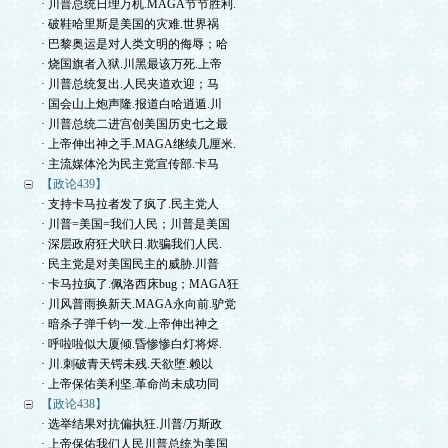
· 川普总统日理万机.MAGA节节胜利.
· 破鞋哈里斯是美国的灾难.世界祸
· 巴黎奥运是对人类文明的侮辱；哈
· 烧国旗者入狱.川黑最该万死.上帝
· 川普总统复出.人民夹道欢迎；马
· 国会山上炮声隆.报道白哈逍遁.川
· 川普总统二进宫创美国历史七之最
· 上帝伸出神之手.MAGA继续几厘米.
· 主流媒体沦为民主党宣传部.卡马
【政论439】
· 支持卡马拉者发了疯了.民主党人
· 川普=美国=我们人民；川普是美国
· 深层政府狂犬吠日.欺骗我们人民.
· 民主党是对美国民主的威胁.川普
· 卡马拉疯了.佩洛西床bug；MAGA狂
· 川风普雨换新天.MAGA永向前.驴党
· 暗杀子弹千钧一发.上帝伸出神之
· 呼啦啦似大厦倾.昏惨惨白灯将烬.
· 川.刺破青天锷未残.天欲堕.赖以
· 上帝保佑美利坚.革命尚未成功同
【政论438】
· 选举结果对抗偏执狂.川普/万斯政
· 上帝保佑我们人民川普总统为美国