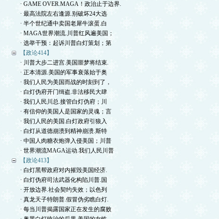
· GAME OVER.MAGA！政治止于边界.
· 最高法院左右逢源.别破坏24大选
· 半个世纪通中卖国老犀牛滚蛋.白
· MAGA世界潮流.川普红风遍美国；
· 选举干预：起诉川普白灯策划；第
【政论414】
· 川普大步二进宫.美国噩梦将结束.
· 正本清源.美国的军事衰落始于奥
· 我们人民为美国而战的时刻到了，
· 白灯伪府开门缉盗.非法移民大肆
· 我们人民川总.接管白灯伪府；川
· 有信仰的美国人是国家的灵魂；言
· 我们人民的美国.白灯政府引狼入
· 白灯从道德崩溃到精神崩溃.斯特
· 中国人肉糖衣炮弹入侵美国；川普
· 世界潮流MAGA运动.我们人民川普
【政论413】
· 白灯黑帮政府对内摧毁美国经济.
· 白灯伪府司法武器化构陷川普.国
· 开放边界.社会契约失效；以色列
· 真龙天子特朗普.假冒伪劣瞧白灯.
· 每当川普揭露国家正在发生的腐败