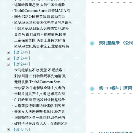
· 运筹帷幄川总统.大陆中国最危险
· Truth&Common Sense.川普MAGA.引
· 国会启动公民投票法.欧盟抛弃白
· MAGA运动和美国优先主义的意识形
· 川普MAGA目标宏远脚踏实地.若基
· 奥巴马-白灯政府不能被赦免.民主
· 上帝保佑美国.历史上最伟大的油
美利坚醒来.《公
· MAGA世纪历史潮流.让北极变得伟
【政论449】
【政论448】
【政论447】
· 卡马拉破鞋不敢.无颜.不堪接客；
· 刺杀川普.白灯特勤局事先知情.政
· 无所畏惧.Truth&Common Sens
· 卡尔森.吹牛老爹谈全球主义者的
第一巾帼与川普同
· 卡玛拉是共产主义者.恳求再次辩
· 白灯哈里斯.窃选和对外挑起战争.
· 大选前接连刺川绝非偶然.刺客被
· 美国女人厌恶破鞋卡马拉.极左共
· 华盛顿特区是一群罪犯.以色列的
· 破鞋卡马拉没脸见人；五路刺客追
【政论446】