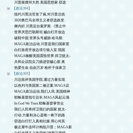
· 川普摇摆州大胜.美国思想家.窃选
【政论394】
· 纽约川黑法官发了疯.对川普总统
· 2020奥巴马全球主义者窃选政变.
· 揪内奸.川黑后台索罗斯.《禁止中
· 世界厌恶巴勒斯坦.贼白灯开放边
· 破鞋中国.世界头号威胁.哈马斯.
· MAGA政治运动.川普是我们国家需
· 白灯政府开放边境引狼入室.我国
· MAGA唤醒美国震惊世界.捍卫犹太-
· 共和众议院尖刀插进窃贼心脏.奥
· 热爱生命.自由万岁.枪杆子保家卫
【政论393】
· 川总批评美国学院.通过力量实现
· 以色列与美国第二修正案.MAGA议
· MAGA政治运动.我们人民.美国精神
· 耶稣基督指引议长.MAGA风起云涌.
· In God We Trust.耶稣基督掌管众
· 我们人民将捍卫我们的国家.犹太-
· 行动.力量和决心是唯一剩下的路
· 窃选白灯打入真相社媒.用心何其
· 极左犀牛连环计构陷川普；MAGA新