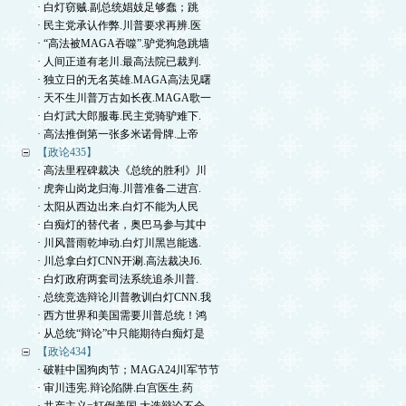
· 白灯窃贼.副总统娼妓足够蠢；跳
· 民主党承认作弊.川普要求再辨.医
· “高法被MAGA吞噬”.驴党狗急跳墙
· 人间正道有老川.最高法院已裁判.
· 独立日的无名英雄.MAGA高法见曙
· 天不生川普万古如长夜.MAGA歌一
· 白灯武大郎服毒.民主党骑驴难下.
· 高法推倒第一张多米诺骨牌.上帝
【政论435】
· 高法里程碑裁决《总统的胜利》川
· 虎奔山岗龙归海.川普准备二进宫.
· 太阳从西边出来.白灯不能为人民
· 白痴灯的替代者，奥巴马参与其中
· 川风普雨乾坤动.白灯川黑岂能逃.
· 川总拿白灯CNN开涮.高法裁决J6.
· 白灯政府两套司法系统追杀川普.
· 总统竞选辩论川普教训白灯CNN.我
· 西方世界和美国需要川普总统！鸿
· 从总统“辩论”中只能期待白痴灯是
【政论434】
· 破鞋中国狗肉节；MAGA24川军节节
· 审川违宪.辩论陷阱.白宫医生.药