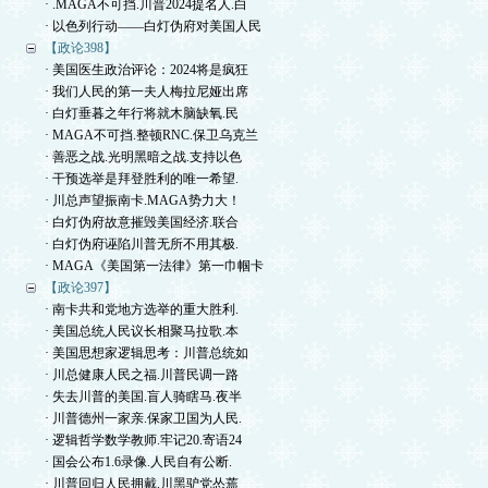
· .MAGA不可挡.川普2024提名人.白
· 以色列行动——白灯伪府对美国人民
【政论398】
· 美国医生政治评论：2024将是疯狂
· 我们人民的第一夫人梅拉尼娅出席
· 白灯垂暮之年行将就木脑缺氧.民
· MAGA不可挡.整顿RNC.保卫乌克兰
· 善恶之战.光明黑暗之战.支持以色
· 干预选举是拜登胜利的唯一希望.
· 川总声望振南卡.MAGA势力大！
· 白灯伪府故意摧毁美国经济.联合
· 白灯伪府诬陷川普无所不用其极.
· MAGA《美国第一法律》第一巾帼卡
【政论397】
· 南卡共和党地方选举的重大胜利.
· 美国总统人民议长相聚马拉歌.本
· 美国思想家逻辑思考：川普总统如
· 川总健康人民之福.川普民调一路
· 失去川普的美国.盲人骑瞎马.夜半
· 川普德州一家亲.保家卫国为人民.
· 逻辑哲学数学教师.牢记20.寄语24
· 国会公布1.6录像.人民自有公断.
· 川普回归人民拥戴.川黑驴党怂蔫