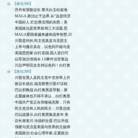
【政论390】
· 乔丹有望新议长.擎天白玉柱架海
· MAGA.政治止于边界.从“这是经济
· 中国好人.烂忠厚没用的东西；美
· 美国政治及世界政局三大话题.思
· MAGA爱国者越来越有战争智慧.川
· 川普是对的.民主党真是马克思主
· 上帝与撒旦具在，以色列不能与圣
· 美国思想家.白灯卖国.国人皆曰可
· 以军加沙清场令.1.6事件法官靠边
· 川总声明完全支持以色列！白灯奥
【政论389】
· 川普在黑人及民主党中支持率上升
· 新议长就任.福克斯赞川普47议程.
· 巴以邪教战.白灯奥黑是罪魁；犀
· 左翼媒体也不得不承认，白灯奥黑
· 中国共产党正在吞噬福克斯；只有
· 民主党没有人民的民主；川普总统
· 巴以战显示.白灯奥黑叛卖多年.美
· 议长谢老川.冷战虾扯蛋.巴以开战
· 强硬与灵活是美国与世界的主旋律
· 美国政治.社会心理学家.左翼政治