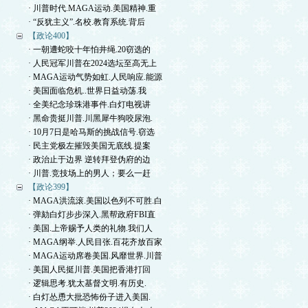
· 川普时代.MAGA运动.美国精神.重
· “反犹主义”.名校.教育系统.背后
【政论400】
· 一朝遭蛇咬十年怕井绳.20窃选的
· 人民冠军川普在2024选坛至高无上
· MAGA运动气势如虹.人民响应.能源
· 美国面临危机..世界日益动荡.我
· 全美纪念珍珠港事件.白灯电视讲
· 黑命贵挺川普.川黑犀牛狗咬尿泡.
· 10月7日是哈马斯的挑战信号.窃选
· 民主党极左摧毁美国无底线.提案
· 政治止于边界 逆转拜登伪府的边
· 川普.竞技场上的男人；要么一赶
【政论399】
· MAGA洪流滚.美国以色列不可胜.白
· 弹劾白灯步步深入.黑帮政府FBI直
· 美国.上帝赐予人类的礼物.我们人
· MAGA纲举.人民目张.百花齐放百家
· MAGA运动席卷美国.风靡世界.川普
· 美国人民挺川普.美国把香港打回
· 逻辑思考.犹太基督文明.有历史.
· 白灯怂恿大批恐怖份子进入美国.