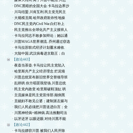
· 媒体大转向.离了川普不能活.川总
· DNC黑暗的全国大会.卡马拉边界沙
· 川马结盟.川肯互利.民主党无民主
· 大规模丑闻.哈拜政府欺诈性地操
· DNC民主党内Civil War.白灯补上
· 民主党推出全球化共产主义接班人
· 卡马拉同志不敢参加辩论；她以通
· 川普MAGA世界潮流..乔州通过窃选
· 卡马拉苏联式经济计划覆水难收.
· 大陆中国.武汉病毒进京勤王；白
【政论443】
· 夜壶当茶壶.卡马拉让民主党陷入
· 哈里斯共产主义经济理念.烂泥墙
· 川普总统宣布新旧世界交替领导班
· 乱哄哄.你方唱罢我登场.川普总统
· 民主党内政变.哈里斯破鞋顶缸.哄
· 主流媒体是民主党宣传部.颠倒黑
· 丑媳妇不敢见公婆；建制派左媒与
· 我们人民必须把川普送进白宫；全
· 川黑神经病+精神病.高法推翻司法
· 以牙还牙.以眼还眼.对待川黑不能
【政论442】
· 卡马拉嫖窃川普.被我们人民开除