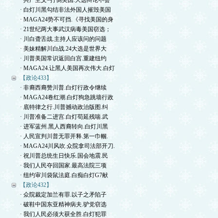
· 共产主义=打倒美国.大选辩论不会
· 白灯川黑勾结非法外国人摧毁美国
· MAGA24势不可挡.《寻找美国的身
· 21世纪两大事武汉病毒美国窃选；
· 川白聋舌战.主持人应该问的问题
· 美妹精解川白战.24大选是世界大
· 川普美国常识返回白宫.重建纽约
· MAGA24.让黑人美国再次伟大.白灯
【政论433】
· 非裔西裔赞川普.白灯行政令继续
· MAGA24卷红潮.白灯狗急跳墙行政
· 底特律之行.川普撼动政治版图.纠
· 川普准备二进宫.白灯苟延残喘.武
· 进军蓝州.黑人西裔转向.白灯川黑
· 人民宣判川普无罪开释.第一巾帼.
· MAGA24川风吹.众院拿司法部开刀.
· 祝川普总统生日快乐.国会地震.民
· 我们人民夺回国家.最高法院三项
· 纽约审川袋鼠法庭.白痴白灯G7献
【政论432】
· 众院裁定加兰有罪.以子之矛陷子
· 破鞋中国东亚精神病夫.驴党窃选
· 我们人民必须大获全胜.白灯犯罪