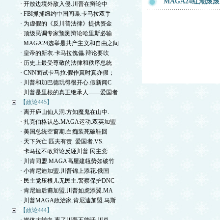
MAGA24红潮
· 开放边境外敌入侵.川普在辩论中
· FBI抓捕纽约中国间谍.卡马拉双手
· 为虚假的《反川普法律》提供资金
· 顶级民调专家预测辩论哈里斯必输
· MAGA24选举是共产主义和自由之间
· 皇帝的新衣.卡马拉傀儡.辩论要吹
· 历史上最受尊敬的法律和秩序总统
· CNN面试卡马拉.假作真时真亦假；
· 川普和加巴德玩得很开心.假新闻C
· 川普是里根的真正继承人——爱国者
【政论445】
· 离开庐山仙人洞.方知魔鬼在山中.
· 扎克伯格认怂.MAGA运动.双英加盟
· 美国总统空窗期.白痴装死破鞋回
· 天下兴亡 匹夫有责. 爱国者.VS.
· 卡马拉不敢辩论反诬川普.民主党
· 川肯同盟.MAGA高屋建瓴势如破竹
· 小肯尼迪加盟.川普锦上添花.俄国
· 民主党压根儿无民主.警察保护DNC
· 肯尼迪后裔加盟.川普如虎添翼.MA
· 川普MAGA政治家.肯尼迪加盟.马斯
【政论444】