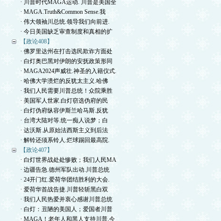
· 川普时代MAGA运动. 川普是美国全
· MAGA.Truth&Common Sense.我
· 伟大领袖川总统.领导我们向前进.
· 今日美国缺乏审查制度和真相的扩
【政论408】
· 佛罗里达州在打击选民欺诈方面处
· 白灯奥巴黑对伊朗的安抚政策形同
· MAGA2024声威壮.神圣的入籍仪式.
· 哈佛大学溃烂的反犹太主义.哈佛
· 我们人民需要川普总统！众院乘胜
· 美国军人世家.白灯窃选伪府的民
· 白灯伪府纵容伊斯兰哈马斯.反犹
· 台湾大陆对等.统一痴人说梦；白
· 达沃斯.从原始法西斯主义到后法
· 解铃还须系铃人.烂球踢回最高院.
【政论407】
· 白灯世界战处处惨败；我们人民MA
· 边疆告急.德州军队出动.川普总统
· 24开门红.爱荷华团结胜利的大会.
· 爱荷华首战告捷.川普轻斩黑白双
· 我们人民热爱并衷心感谢川普总统
· 白灯：丑陋的美国人；爱国者川普
· MAGA！老年人和黑人支持川普.今