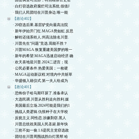
· 国会调查司法部，特别检察官史密
· 白灯窃选政府腐烂司法系统.假借J
· 我们人民团结在川普身边.唯一能
【政论402】
· 20窃选后果.基层驴党向最高法院
· 新年伊始开门红.MAGA势如虹.反思
· 解铃还须系铃人.州高法除名川普.
· 川普先生“问题”竞选.焉能不胜？
· 川普MAGA.恢复重建美国梦的唯一
· 新年的希望.MAGA迅速启动经济.确
· 欢天喜地迎川普.2024二进宫；现
· 公民必要条件.热爱美国；一枚硬
· MAGA运动新议程.对境内中共斩草
· 华盛顿入籍仪式.第一夫人给成为
【政论401】
· 恐怖份子哈马斯吓尿了.准备承认
· 大选民调.川普从胜利走向胜利.媒
· 美国最后立场.2024可能是我们的1
· 挑战人类逻辑.仇恨种子在大学校
· 反犹主义.同性恋.涉嫌剽窃.黑人
· 川普总统祝美国人民圣诞.新年快
· 三抢不如一偷.1.6是民主党窃选政
· 团结在川普周围战胜白灯黑帮.哈