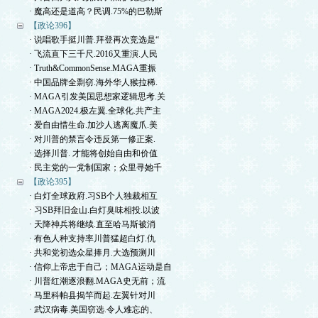
· 魔高还是道高？民调.75%的巴勒斯
【政论396】
· 说唱歌手挺川普.拜登再次竞选是“
· 飞流直下三千尺.2016又重演.人民
· Truth&CommonSense.MAGA重振
· 中国品牌全剽窃.海外华人猴拉稀.
· MAGA引发美国思想家逻辑思考.关
· MAGA2024.极左翼.全球化.共产主
· 爱自由惜生命.加沙人逃离魔爪.美
· 对川普的禁言令违反第一修正案.
· 选择川普. 才能将创始自由和价值
· 民主党的一党制国家；众里寻她千
【政论395】
· 白灯全球政府.习SB个人独裁相互
· 习SB拜旧金山.白灯臭味相投.以波
· 天降神兵将继续.直至哈马斯被消
· 有色人种支持率川普猛超白灯.仇
· 共和党初选众星捧月.大选预测川
· 信仰上帝忠于自己；MAGA运动是自
· 川普红潮逐浪翻.MAGA史无前；流
· 马里科帕县揭竿而起.左翼针对川
· 武汉病毒.美国窃选.令人难忘的、