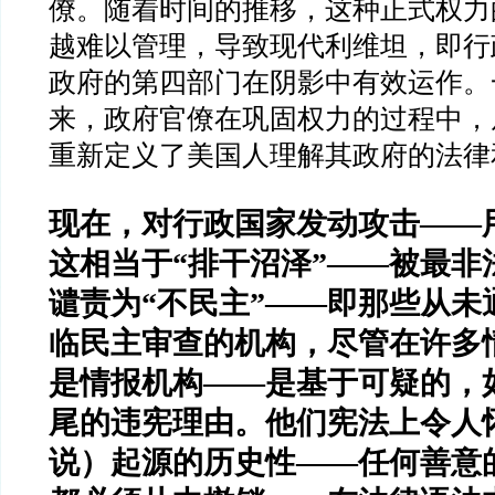
僚。随着时间的推移，这种正式权力
越难以管理，导致现代利维坦，即行
政府的第四部门在阴影中有效运作。
来，政府官僚在巩固权力的过程中，
重新定义了美国人理解其政府的法律
现在，对行政国家发动攻击
——
这相当于
“
排干沼泽
”——
被最非
谴责为
“
不民主
”——
即那些从未
临民主审查的机构，尽管在许多
是情报机构
——
是基于可疑的，
尾的违宪理由。他们宪法上令人
说）起源的历史性
——
任何善意