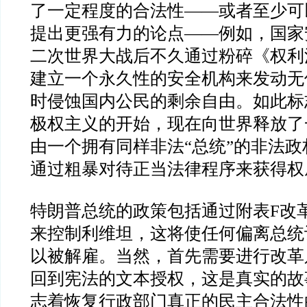
了一定程度的合法性
——
或者至少可
提出更强有力的论点
——
例如，国家
二次世界大战后不久通过粉碎《权利
建立一个永久性的安全机构来发动无
时侵蚀国内公民的剩余自由。如此标
极权主义的开始，现在向世界释放了
由一个拥有同样非法
“
总统
”
的非法政
通过粗暴对待正当法律程序来获得权
特朗普总统的政策包括通过附表
F
改
来控制利维坦，这将使任何偏离总统
以被解雇。当然，首先需要进行改革
回到宪法的文本授权，这是真实的故
志着恢复行政部门真正的民主合法性