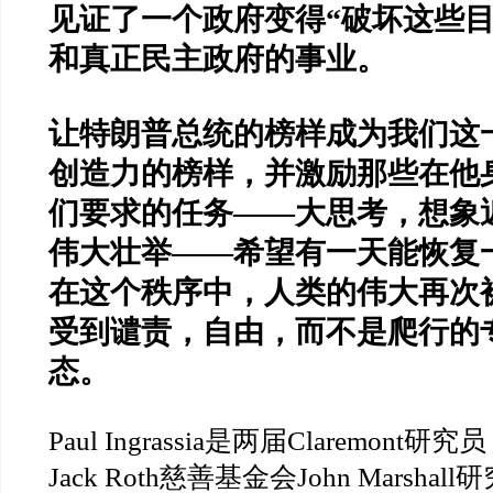
见证了一个政府变得
“
破坏这些
和真正民主政府的事业。
让特朗普总统的榜样成为我们这
创造力的榜样，并激励那些在他
们要求的任务
——
大思考，想象
伟大壮举
——
希望有一天能恢复
在这个秩序中，人类的伟大再次
受到谴责，自由，而不是爬行的
态。
Paul Ingrassia
是两届
Claremont
研究员
Jack Roth
慈善基金会
John Marshall
研