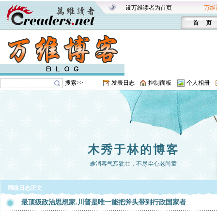
设万维读者为首页
万维
首 页
搜索>>
发表日志
控制面板
个人相册
木秀于林的博客
难消客气衰犹壮，不尽尘心老尚童
网络日志正文
最顶级政治思想家.川普是唯一能把斧头带到行政国家者