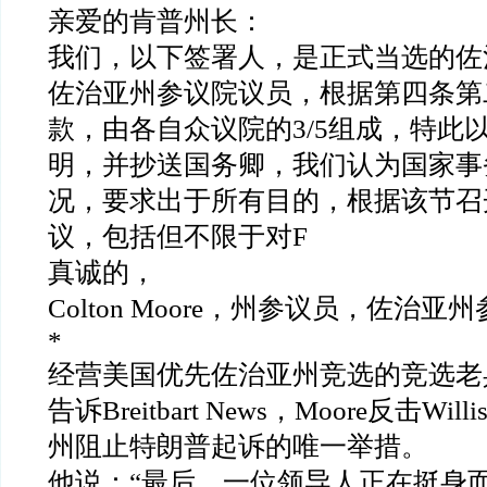
亲爱的肯普州长：
我们，以下签署人，是正式当选的佐
佐治亚州参议院议员，根据第四条第
款，由各自众议院的
3/5
组成，特此
明，并抄送国务卿，我们认为国家事
况，要求出于所有目的，根据该节召
议，包括但不限于对
F
真诚的，
Colton Moore
，州参议员，佐治亚州
*
经营美国优先佐治亚州竞选的竞选老
告诉
Breitbart News
，
Moore
反击
Willi
州阻止特朗普起诉的唯一举措。
他说：
“
最后，一位领导人正在挺身