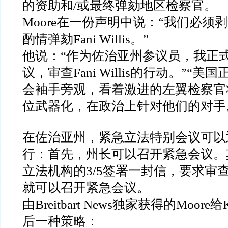
的资助和
/
或最终弹劾地区检察官。
Moore
在一份声明中说：
“
我们必须剥
酌情弹劾
Fani Willis
。
”
他说：
“
作为佐治亚州参议员，我正
议，审查
Fani Willis
的行动。
”“
美国
会袖手旁观，看着激进的左翼检察官
位武器化，在政治上针对他们的对手
在佐治亚州，紧急立法特别会议可以
行：首先，州长可以召开紧急会议。
立法机构的
3/5
签署一封信，要求审
就可以召开紧急会议。
由
Breitbart News
独家获得的
Moore
给
后一种策略：