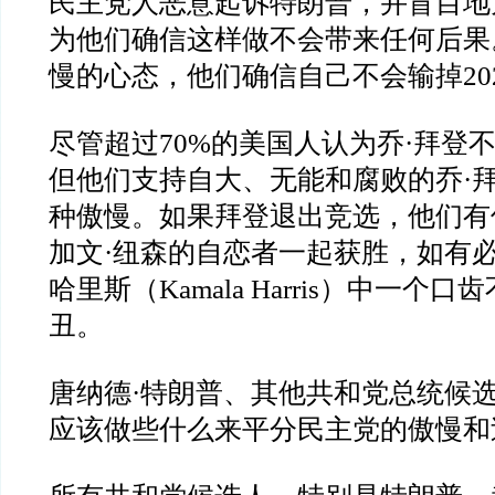
民主党人恶意起诉特朗普，并盲目地
为他们确信这样做不会带来任何后果
慢的心态，他们确信自己不会输掉
20
尽管超过
70%
的美国人认为乔
·
拜登
但他们支持自大、无能和腐败的乔
·
种傲慢。如果拜登退出竞选，他们有
加文
·
纽森的自恋者一起获胜，如有
哈里斯（
Kamala Harris
）中一个口齿
丑。
唐纳德
·
特朗普、其他共和党总统候
应该做些什么来平分民主党的傲慢和