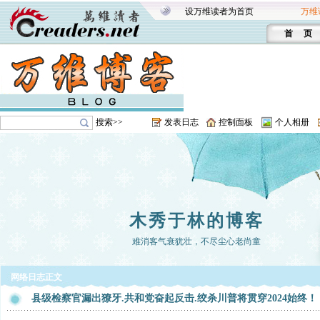
设万维读者为首页
万维
首 页
搜索>>
发表日志
控制面板
个人相册
木秀于林的博客
难消客气衰犹壮，不尽尘心老尚童
网络日志正文
县级检察官漏出獠牙.共和党奋起反击.绞杀川普将贯穿2024始终！