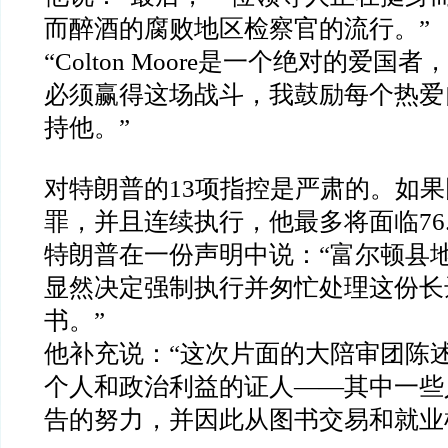
而醉酒的腐败地区检察官的流行。
”
“Colton Moore
是一个绝对的爱国者，
必须赢得这场战斗，我鼓励每个热爱
持他。
”
对特朗普的
13
项指控是严肃的。如果
罪，并且连续执行，他最多将面临
76
特朗普在一份声明中说：
“
富尔顿县
显然决定强制执行并匆忙处理这份长
书。
”
他补充说：
“
这次片面的大陪审团陈
个人和政治利益的证人
——
其中一些
告的努力，并因此从图书交易和就业