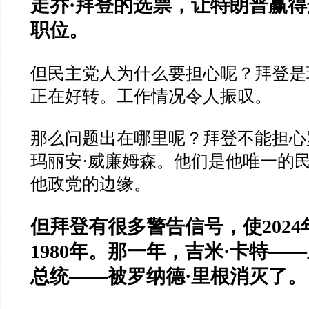
走乔
·
拜登的选票，让特朗普赢得
职位。
但民主党人为什么要担心呢？拜登是
正在好转。工作情况令人振叹。
那么问题出在哪里呢？拜登不能担心
玛丽安
·
威廉姆森。他们是他唯一的
他政党的边缘。
但拜登有很多警告信号，使
2024
1980
年。那一年，吉米
·
卡特
——
总统
——
被罗纳德
·
里根消灭了。