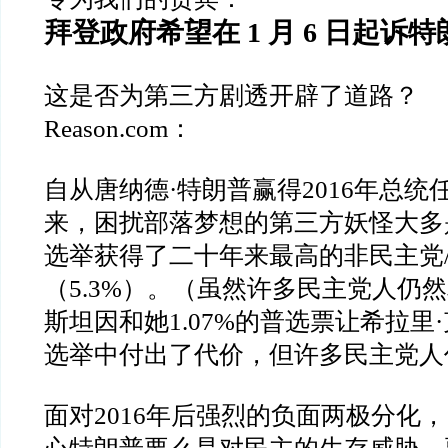
拜登政府希望在
1
月
6
日起诉特
这是否为第三方剧透开辟了道路？
Reason.com
：
自从唐纳德
·
特朗普赢得
2016
年总统
来，困扰部落梦想的第三方妖怪大多
选举获得了二十年来最高的非民主党
（
5.3%
）。（虽然许多民主党人仍然
斯坦因和她
1.07%
的普选票让希拉里
·
选举中付出了代价，但许多民主党人
面对
2016
年后强烈的负面两极分化，