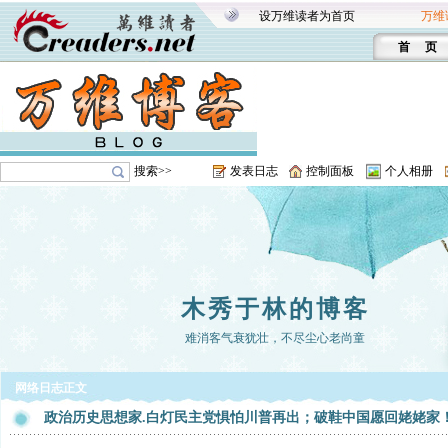
设万维读者为首页
万维
首 页
搜索>>
发表日志
控制面板
个人相册
木秀于林的博客
难消客气衰犹壮，不尽尘心老尚童
网络日志正文
政治历史思想家.白灯民主党惧怕川普再出；破鞋中国愿回姥姥家