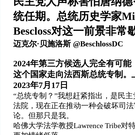
民主党人声称害怕唐纳德
统任期。总统历史学家
Mi
Bescloss
对这一前景非常
迈克尔
·
贝施洛斯
@BeschlossDC
2024
年第三方候选人完全有可能
这个国家走向法西斯总统专制。
2023
年
7
月
17
日
“
总统专制？
”
我想赶紧指出，是民主
法院，现在正在推动一种会破坏司法
论。但那只是我。
哈佛大学法学教授
Lawrence Tribe
对