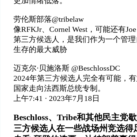
更加情绪低落。
劳伦斯部落
@tribelaw
像
RFKJr
、
Cornel West
，可能还有
Joe
第三方候选人，是我们作为一个管理
生存的最大威胁
迈克尔
·
贝施洛斯
@BeschlossDC
2024
年第三方候选人完全有可能，有
国家走向法西斯总统专制。
上午
7:41 · 2023
年
7
月
18
日
Beschloss
、
Tribe
和其他民主党歇
三方候选人在一些战场州竞选得