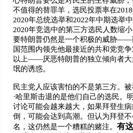
心特朗普要么是对民主的生存威胁，
不值得的替罪羊，选民投票率在
2018
2020
年总统选举和
2022
年中期选举中
2020
年竞选中的第三方选民人数缩小
要特朗普仍然是一个积极的威胁
——
国范围内领先他最接近的共和党竞争
以上
——
厌恶特朗普的独立倾向者大
氓的诱惑。
民主党人应该害怕的不是第三方。被
·
哈里斯击退的是他们自己的选民。
讨论可能会越来越大，如果拜登生病
倒，可能会达到高潮。但认为拜登不
有
名，这仍然是一个糟糕的赌注。