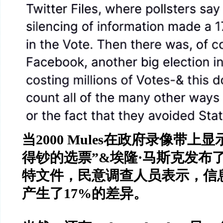
当
2000 Mules
在政府录像带上显
得钞的选票
”&
埃隆
·
马斯克发布
特文件，民意调查人员表示，信
产生了
17%
的差异。