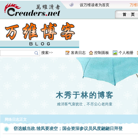
设万维读者为首页
万维
首 页
搜索>>
发表日志
控制面板
个人相册
木秀于林的博客
难消客气衰犹壮，不尽尘心老尚童
网络日志正文
窃选贼当政.雏凤要凌空；国会资深参议员风度翩翩日拜登