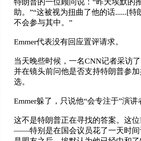
特朗普的一位顾问说：
“
昨天埃默的
助。
”“
这被视为扭曲了他的话
......[
特
不会参与其中。
”
Emmer
代表没有回应置评请求。
当天晚些时候，一名
CNN
记者采访了
并在镜头前问他是否支持特朗普参加
选。
Emmer
躲了，只说他
“
会专注于
”
演讲
这不是特朗普正在寻找的答案。这位
——
特别是在国会议员花了一天时间
是盟友之后。埃默认为他已经中和了