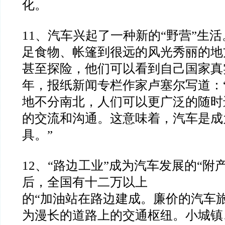
化。
11
、汽车兴起了一种新的
“
野营
”
生活
足食物、帐篷到很远的风光
秀丽的地
甚至探险，他们可以看到自己国家真
年，报纸新闻专栏作家卢塞尔写道：
地不分南北，
人们可以更广泛的随时
的交流和沟通。这意味着，汽车是成
具。
”
12
、
“
路边工业
”
成为汽车发展的
“
附
后，全国有十二万以上
的
“
加油站在路边建成。廉价的汽车
为漫长的道路上的交通
枢纽。小城镇