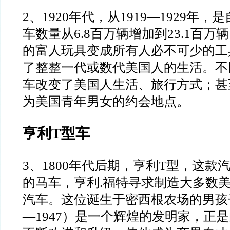
2
、
1920
年代，从
1919—1929
年，是
车数量从
6.8
百万辆增加
到
23.1
百万辆
的富人玩具变成所有人必不可少的工
了整整一代或数代美国人的生活。不
车改变了美国人生活、
旅行方式；甚
为美国青年男女的约会地点。
亨利
T
型车
3
、
1800
年代后期，亨利
T
型，这款
的马车，亨利
.
福特寻求
制造大多数
汽车。这位诞生于密西根农场的男孩
—1947
）是一个辉煌的发明家，正是