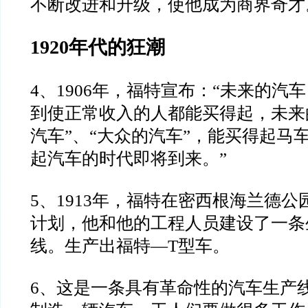
不断改进和升级，
使他成为商界奇才
1920
年代的狂潮
4
、
1906
年，福特宣布：
“
未来的汽车
到使正常收入的人都能买
得起，未来
汽车
”
、
“
大众的汽车
”
，能买得起马
起汽车的时代即将到来。
”
5
、
1913
年，福特在密西根海兰德公
计划，他和他的工程人员
建设了一条
线。生产出福特
—T
型车。
6
、这是一条具有革命性的汽车生产