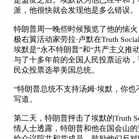
派，他很快就会发现他是多么错误。
特朗普周一晚些时候预览了他的恼火
极右翼活动家劳拉
·
卢默在
Truth Socia
埃默是
“
永不特朗普
”
和
“
共产主义推
与了十多年前的全国人民投票运动，
民众投票选举美国总统。
“
特朗普总统不支持汤姆
·
埃默，你也
写道。
第二天，特朗普抨击了埃默的
Truth S
情人士透露，特朗普和他在国会山的
给众议院共和党成员，鼓励他们反对