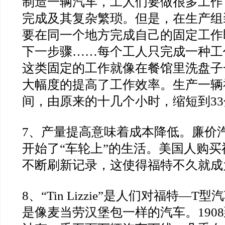
制造一辆汽车，工人们要
做很多工作
完成及其复杂繁琐。但是，在生产组
要在同一个地方完成自己的固定工作
下一步骤
……
每个工人只
完成一种工
这类固定的工作就像在餐馆里洗盘子
大幅度的提高了工作效率。生产一辆
间，由原来的十几个
小时，缩短到
33
7
、产量提高意味着成本降低。廉价
开始了
“
车轮上
”
的生活。
美国人购买
不断刷新记录，这使得福特不久就成
8
、
“Tin Lizzie”
是人们对福特
—T
型汽
是像麦当劳汉堡包一样的
汽车。
1908