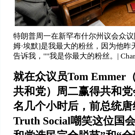
特朗普周一在新罕布什尔州议会众议
姆
·
埃默
]
是我最大的粉丝，因为他昨
告诉我，
''''
我是你最大的粉丝。
| Cha
就在众议员
Tom Emmer
共和党）周二赢得共和党
名几个小时后，前总统唐
Truth Social
嘲笑这位国