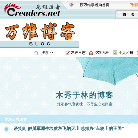
设万维读者为首页
万维
首 页
搜索>>
发表日志
控制面板
个人相册
木秀于林的博客
难消客气衰犹壮，不尽尘心老尚童
网络日志正文
谈笑间.假川军犀牛埃默灰飞烟灭.川总振兴“车轮上的王国”