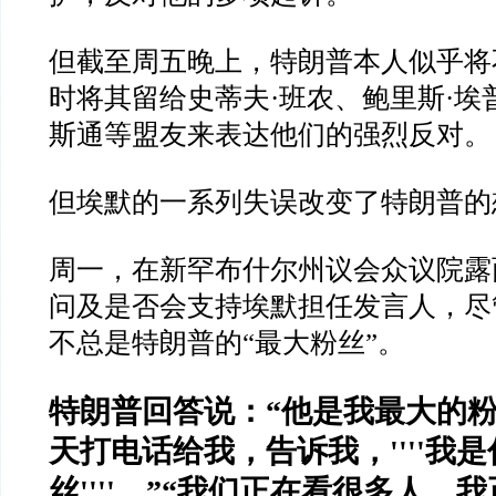
但截至周五晚上，特朗普本人似乎将
时将其留给史蒂夫
·
班农、鲍里斯
·
埃
斯通等盟友来表达他们的强烈反对。
但埃默的一系列失误改变了特朗普的
周一，在新罕布什尔州议会众议院露
问及是否会支持埃默担任发言人，尽
不总是特朗普的
“
最大粉丝
”
。
特朗普回答说：
“
他是我最大的
天打电话给我，告诉我，
''''
我是
丝
''''
。
”“
我们正在看很多人，我