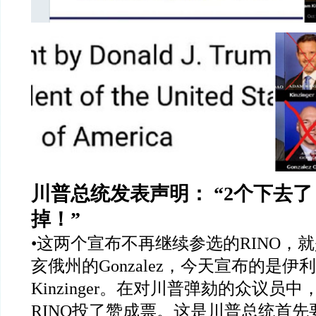
川普总统发表声明：
“2
个下去了
掉！
”
•
这两个宣布不再继续参选的
RINO
，就
亥俄州的
Gonzalez
，今天宣布的是伊利
Kinzinger
。在对川普弹劾的众议员中
RINO
投了赞成票。这是川普总统首先