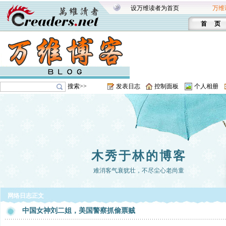
设万维读者为首页
万维
首 页
搜索>>
发表日志
控制面板
个人相册
木秀于林的博客
难消客气衰犹壮，不尽尘心老尚童
网络日志正文
中国女神刘二姐，美国警察抓偷票贼