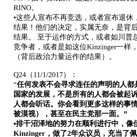
RINO
。
•
这些人宣布不再竞选，或者宣布退休
结果！他们的决定，实属无奈，是背
结果。
至于运作的方式，或者如川普
竞争者，或者是如这位
Kinzinger
一样
（背后政治力量运作的结果）。
Q24
（
11/1/2017
）：
“
任何发表不会寻求连任的声明的人都
国家的发展，不是所有的人都会被起
人都会听话。你会看到更多这样的事
被漠视），甚至在民主党那一面。
”
•
排干沼泽地的努力在顺利进行中，像
Kinzinger
，做了
2
年众议员，充当了佩