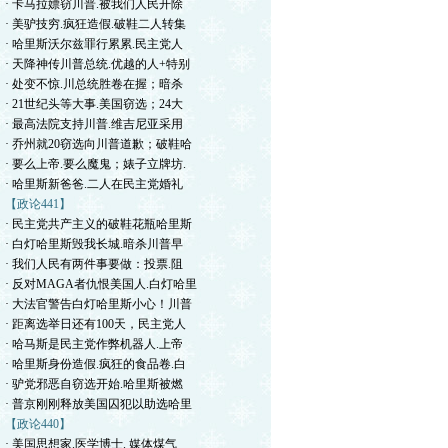
· 卡马拉嫖窃川普.被我们人民开除
· 美驴技穷.疯狂造假.破鞋二人转集
· 哈里斯沃尔兹罪行累累.民主党人
· 天降神传川普总统.优越的人+特别
· 处变不惊.川总统胜卷在握；暗杀
· 21世纪头等大事.美国窃选；24大
· 最高法院支持川普.维吉尼亚采用
· 乔州就20窃选向川普道歉；破鞋哈
· 要么上帝.要么魔鬼；婊子立牌坊.
· 哈里斯新爸爸.二人在民主党婚礼
【政论441】
· 民主党共产主义的破鞋花瓶哈里斯
· 白灯哈里斯毁我长城.暗杀川普早
· 我们人民有两件事要做：投票.阻
· 反对MAGA者仇恨美国人.白灯哈里
· 大法官警告白灯哈里斯小心！川普
· 距离选举日还有100天，民主党人
· 哈马斯是民主党作弊机器人.上帝
· 哈里斯身份造假.疯狂的食品卷.白
· 驴党邪恶自窃选开始.哈里斯被燃
· 普京刚刚释放美国囚犯以助选哈里
【政论440】
· 美国思想家.医学博士. 媒体煤气