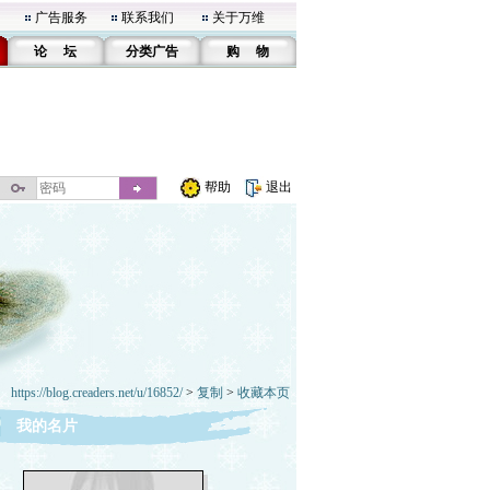
广告服务
联系我们
关于万维
论 坛
分类广告
购 物
帮助
退出
https://blog.creaders.net/u/16852/
>
复制
>
收藏本页
我的名片