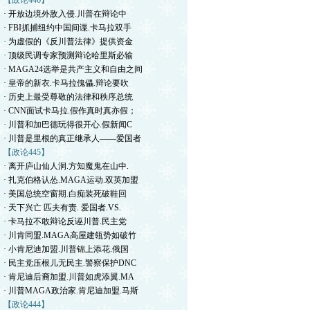
【政论446】
· 开放边境外敌入侵.川普在辩论中
· FBI抓捕纽约中国间谍.卡马拉双手
· 为虚假的《反川普法律》提供资金
· 顶级民调专家预测辩论哈里斯必输
· MAGA24选举是共产主义和自由之间
· 皇帝的新衣.卡马拉傀儡.辩论要吹
· 历史上最受尊敬的法律和秩序总统
· CNN面试卡马拉.假作真时真亦假；
· 川普和加巴德玩得很开心.假新闻C
· 川普是里根的真正继承人——爱国者
【政论445】
· 离开庐山仙人洞.方知魔鬼在山中.
· 扎克伯格认怂.MAGA运动.双英加盟
· 美国总统空窗期.白痴装死破鞋回
· 天下兴亡 匹夫有责. 爱国者.VS.
· 卡马拉不敢辩论反诬川普.民主党
· 川肯同盟.MAGA高屋建瓴势如破竹
· 小肯尼迪加盟.川普锦上添花.俄国
· 民主党压根儿无民主.警察保护DNC
· 肯尼迪后裔加盟.川普如虎添翼.MA
· 川普MAGA政治家.肯尼迪加盟.马斯
【政论444】