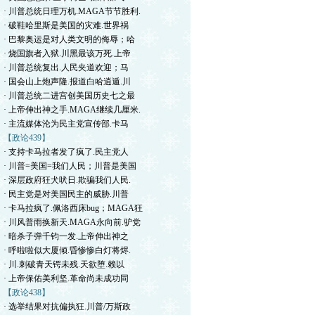
· 川普总统日理万机.MAGA节节胜利.
· 破鞋哈里斯是美国的灾难.世界祸
· 巴黎奥运是对人类文明的侮辱；哈
· 烧国旗者入狱.川黑最该万死.上帝
· 川普总统复出.人民夹道欢迎；马
· 国会山上炮声隆.报道白哈逍遁.川
· 川普总统二进宫创美国历史七之最
· 上帝伸出神之手.MAGA继续几厘米.
· 主流媒体沦为民主党宣传部.卡马
【政论439】
· 支持卡马拉者发了疯了.民主党人
· 川普=美国=我们人民；川普是美国
· 深层政府狂犬吠日.欺骗我们人民.
· 民主党是对美国民主的威胁.川普
· 卡马拉疯了.佩洛西床bug；MAGA狂
· 川风普雨换新天.MAGA永向前.驴党
· 暗杀子弹千钧一发.上帝伸出神之
· 呼啦啦似大厦倾.昏惨惨白灯将烬.
· 川.刺破青天锷未残.天欲堕.赖以
· 上帝保佑美利坚.革命尚未成功同
【政论438】
· 选举结果对抗偏执狂.川普/万斯政