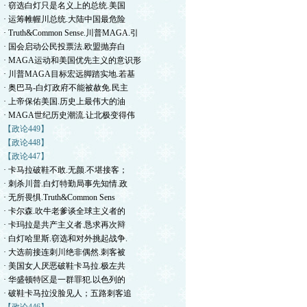
· 窃选白灯只是名义上的总统.美国
· 运筹帷幄川总统.大陆中国最危险
· Truth&Common Sense.川普MAGA.引
· 国会启动公民投票法.欧盟抛弃白
· MAGA运动和美国优先主义的意识形
· 川普MAGA目标宏远脚踏实地.若基
· 奥巴马-白灯政府不能被赦免.民主
· 上帝保佑美国.历史上最伟大的油
· MAGA世纪历史潮流.让北极变得伟
【政论449】
【政论448】
【政论447】
· 卡马拉破鞋不敢.无颜.不堪接客；
· 刺杀川普.白灯特勤局事先知情.政
· 无所畏惧.Truth&Common Sens
· 卡尔森.吹牛老爹谈全球主义者的
· 卡玛拉是共产主义者.恳求再次辩
· 白灯哈里斯.窃选和对外挑起战争.
· 大选前接连刺川绝非偶然.刺客被
· 美国女人厌恶破鞋卡马拉.极左共
· 华盛顿特区是一群罪犯.以色列的
· 破鞋卡马拉没脸见人；五路刺客追