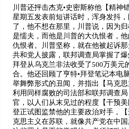
川普还抨击杰克
•
史密斯称他【精神
星期五发表前短讲话时，浑身发抖，
了，他不想在那里，川普说，因为归
是懦夫，而他是川普的大仇恨者，他
仇恨者。川普坚称，就在他被起诉那
共和党人披露，联邦调查局掌握了爆
拜登从乌克兰非法收受了
500
万美元
合。他还回顾了亨特
•
拜登笔记本电
举舞弊形式的丑闻，并指出【马克思
利用同样腐败的司法部和联邦调查局
官，以人们从末见过的程度【干预美
登正试图监禁他的主要政治对手，【
克思主义在苏联，就像共产党在中国