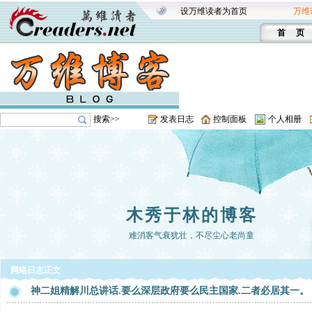
设万维读者为首页
万维
首 页
搜索>>
发表日志
控制面板
个人相册
木秀于林的博客
难消客气衰犹壮，不尽尘心老尚童
网络日志正文
神二姐精解川总讲话.要么深层政府要么民主国家.二者必居其一。