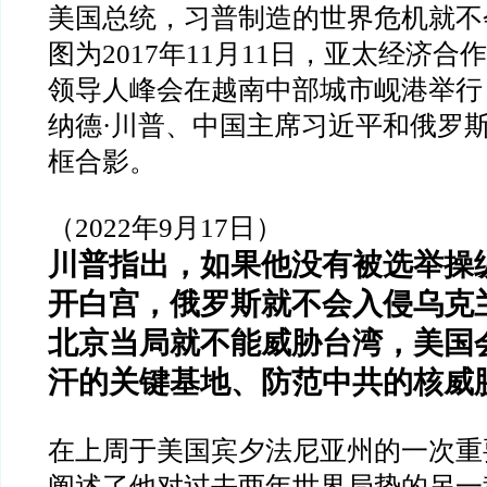
美国总统，习普制造的世界危机就不
图为
2017
年
11
月
11
日，亚太经济合作
领导人峰会在越南中部城市岘港举行
纳德
·
川普、中国主席习近平和俄罗
框合影。
（
2022
年
9
月
17
日）
川普指出，如果他没有被选举操
开白宫，俄罗斯就不会入侵乌克
北京当局就不能威胁台湾，美国
汗的关键基地、防范中共的核威
在上周于美国宾夕法尼亚州的一次重
阐述了他对过去两年世界局势的另一