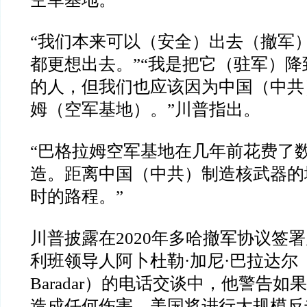
“
我们本来可以（安全）出去（撤军
都更想出去。
”“
我是把它（驻军）降
的人，但我们也应该因为中国（中共
姆（空军基地）。
”
川普指出。
“
巴格拉姆空军基地在几年前花费了
造。距离中国（中共）制造核武器的
时的路程。
”
川普披露在
2020
年多哈撤军协议签署
利班领导人阿卜杜勒
·
加尼
·
巴拉达尔
Baradar
）的电话交谈中，他警告如果
造成任何伤害，美国将进行大规模反