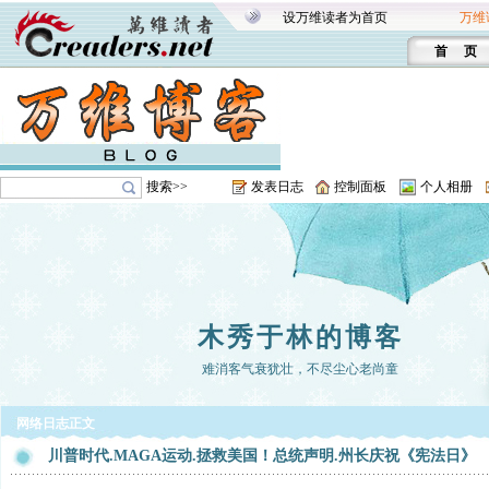
设万维读者为首页
万维
首 页
搜索>>
发表日志
控制面板
个人相册
木秀于林的博客
难消客气衰犹壮，不尽尘心老尚童
网络日志正文
川普时代.MAGA运动.拯救美国！总统声明.州长庆祝《宪法日》