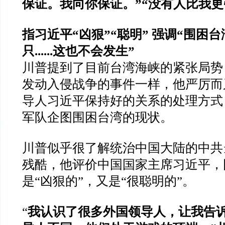
保证。我向你保证。
”“
没有人比我更
指习近平
“
凶狠
”“
聪明
”
强调
“
围困台
只
......
这也不会发生
”
川普提到了目前台湾海峡的紧张局势
发动入侵战争的事件一样，他严厉而
导人习近平保持好的关系的处理方式
军队企图围困台湾的现状。
川普似乎很了解统治中国大陆的中共
残酷，他评价中国国家主席习近平，
是
“
凶狠的
”
，又是
“
很聪明的
”
。
“
我认识了很多外国领导人，让我告