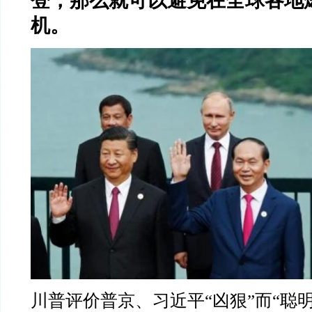
登，那么就可以避免在全球各地
机。
川普
评价普京、习近平
“
凶狠
”
而
“
聪