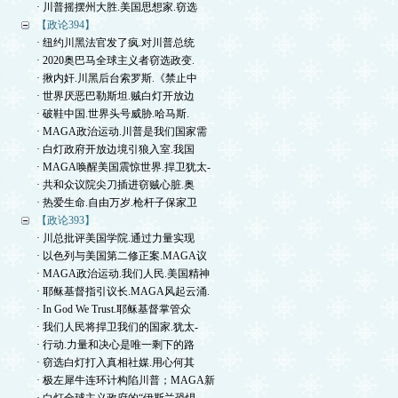
· 川普摇摆州大胜.美国思想家.窃选
【政论394】
· 纽约川黑法官发了疯.对川普总统
· 2020奥巴马全球主义者窃选政变.
· 揪内奸.川黑后台索罗斯.《禁止中
· 世界厌恶巴勒斯坦.贼白灯开放边
· 破鞋中国.世界头号威胁.哈马斯.
· MAGA政治运动.川普是我们国家需
· 白灯政府开放边境引狼入室.我国
· MAGA唤醒美国震惊世界.捍卫犹太-
· 共和众议院尖刀插进窃贼心脏.奥
· 热爱生命.自由万岁.枪杆子保家卫
【政论393】
· 川总批评美国学院.通过力量实现
· 以色列与美国第二修正案.MAGA议
· MAGA政治运动.我们人民.美国精神
· 耶稣基督指引议长.MAGA风起云涌.
· In God We Trust.耶稣基督掌管众
· 我们人民将捍卫我们的国家.犹太-
· 行动.力量和决心是唯一剩下的路
· 窃选白灯打入真相社媒.用心何其
· 极左犀牛连环计构陷川普；MAGA新