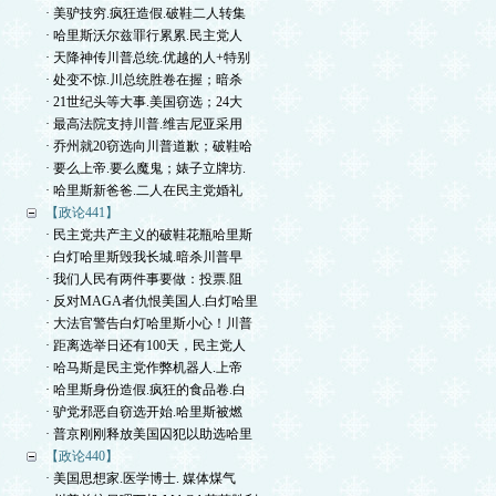
· 美驴技穷.疯狂造假.破鞋二人转集
· 哈里斯沃尔兹罪行累累.民主党人
· 天降神传川普总统.优越的人+特别
· 处变不惊.川总统胜卷在握；暗杀
· 21世纪头等大事.美国窃选；24大
· 最高法院支持川普.维吉尼亚采用
· 乔州就20窃选向川普道歉；破鞋哈
· 要么上帝.要么魔鬼；婊子立牌坊.
· 哈里斯新爸爸.二人在民主党婚礼
【政论441】
· 民主党共产主义的破鞋花瓶哈里斯
· 白灯哈里斯毁我长城.暗杀川普早
· 我们人民有两件事要做：投票.阻
· 反对MAGA者仇恨美国人.白灯哈里
· 大法官警告白灯哈里斯小心！川普
· 距离选举日还有100天，民主党人
· 哈马斯是民主党作弊机器人.上帝
· 哈里斯身份造假.疯狂的食品卷.白
· 驴党邪恶自窃选开始.哈里斯被燃
· 普京刚刚释放美国囚犯以助选哈里
【政论440】
· 美国思想家.医学博士. 媒体煤气