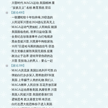
· 川普时代.MAGA运动.美国精神.重
· “反犹主义”.名校.教育系统.背后
【政论400】
· 一朝遭蛇咬十年怕井绳.20窃选的
· 人民冠军川普在2024选坛至高无上
· MAGA运动气势如虹.人民响应.能源
· 美国面临危机..世界日益动荡.我
· 全美纪念珍珠港事件.白灯电视讲
· 黑命贵挺川普.川黑犀牛狗咬尿泡.
· 10月7日是哈马斯的挑战信号.窃选
· 民主党极左摧毁美国无底线.提案
· 政治止于边界 逆转拜登伪府的边
· 川普.竞技场上的男人；要么一赶
【政论399】
· MAGA洪流滚.美国以色列不可胜.白
· 弹劾白灯步步深入.黑帮政府FBI直
· 美国.上帝赐予人类的礼物.我们人
· MAGA纲举.人民目张.百花齐放百家
· MAGA运动席卷美国.风靡世界.川普
· 美国人民挺川普.美国把香港打回
· 逻辑思考.犹太基督文明.有历史.
· 白灯怂恿大批恐怖份子进入美国.