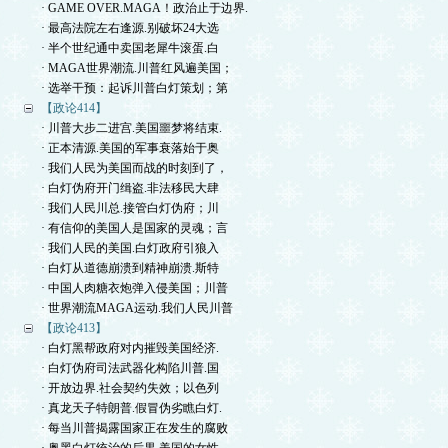
· GAME OVER.MAGA！政治止于边界.
· 最高法院左右逢源.别破坏24大选
· 半个世纪通中卖国老犀牛滚蛋.白
· MAGA世界潮流.川普红风遍美国；
· 选举干预：起诉川普白灯策划；第
【政论414】
· 川普大步二进宫.美国噩梦将结束.
· 正本清源.美国的军事衰落始于奥
· 我们人民为美国而战的时刻到了，
· 白灯伪府开门缉盗.非法移民大肆
· 我们人民川总.接管白灯伪府；川
· 有信仰的美国人是国家的灵魂；言
· 我们人民的美国.白灯政府引狼入
· 白灯从道德崩溃到精神崩溃.斯特
· 中国人肉糖衣炮弹入侵美国；川普
· 世界潮流MAGA运动.我们人民川普
【政论413】
· 白灯黑帮政府对内摧毁美国经济.
· 白灯伪府司法武器化构陷川普.国
· 开放边界.社会契约失效；以色列
· 真龙天子特朗普.假冒伪劣瞧白灯.
· 每当川普揭露国家正在发生的腐败