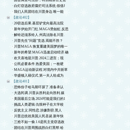
· 国会调查司法部，特别检察官史密
· 白灯窃选政府腐烂司法系统.假借J
· 我们人民团结在川普身边.唯一能
【政论402】
· 20窃选后果.基层驴党向最高法院
· 新年伊始开门红.MAGA势如虹.反思
· 解铃还须系铃人.州高法除名川普.
· 川普先生“问题”竞选.焉能不胜？
· 川普MAGA.恢复重建美国梦的唯一
· 新年的希望.MAGA迅速启动经济.确
· 欢天喜地迎川普.2024二进宫；现
· 公民必要条件.热爱美国；一枚硬
· MAGA运动新议程.对境内中共斩草
· 华盛顿入籍仪式.第一夫人给成为
【政论401】
· 恐怖份子哈马斯吓尿了.准备承认
· 大选民调.川普从胜利走向胜利.媒
· 美国最后立场.2024可能是我们的1
· 挑战人类逻辑.仇恨种子在大学校
· 反犹主义.同性恋.涉嫌剽窃.黑人
· 川普总统祝美国人民圣诞.新年快
· 三抢不如一偷.1.6是民主党窃选政
· 团结在川普周围战胜白灯黑帮.哈