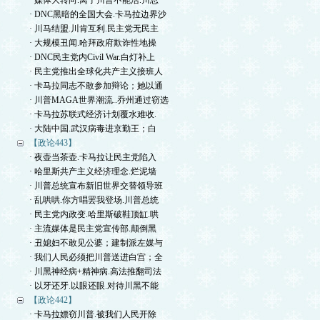
· 媒体大转向.离了川普不能活.川总
· DNC黑暗的全国大会.卡马拉边界沙
· 川马结盟.川肯互利.民主党无民主
· 大规模丑闻.哈拜政府欺诈性地操
· DNC民主党内Civil War.白灯补上
· 民主党推出全球化共产主义接班人
· 卡马拉同志不敢参加辩论；她以通
· 川普MAGA世界潮流..乔州通过窃选
· 卡马拉苏联式经济计划覆水难收.
· 大陆中国.武汉病毒进京勤王；白
【政论443】
· 夜壶当茶壶.卡马拉让民主党陷入
· 哈里斯共产主义经济理念.烂泥墙
· 川普总统宣布新旧世界交替领导班
· 乱哄哄.你方唱罢我登场.川普总统
· 民主党内政变.哈里斯破鞋顶缸.哄
· 主流媒体是民主党宣传部.颠倒黑
· 丑媳妇不敢见公婆；建制派左媒与
· 我们人民必须把川普送进白宫；全
· 川黑神经病+精神病.高法推翻司法
· 以牙还牙.以眼还眼.对待川黑不能
【政论442】
· 卡马拉嫖窃川普.被我们人民开除