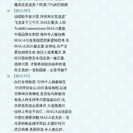
· 魔高还是道高？民调.75%的巴勒斯
【政论396】
· 说唱歌手挺川普.拜登再次竞选是“
· 飞流直下三千尺.2016又重演.人民
· Truth&CommonSense.MAGA重振
· 中国品牌全剽窃.海外华人猴拉稀.
· MAGA引发美国思想家逻辑思考.关
· MAGA2024.极左翼.全球化.共产主
· 爱自由惜生命.加沙人逃离魔爪.美
· 对川普的禁言令违反第一修正案.
· 选择川普. 才能将创始自由和价值
· 民主党的一党制国家；众里寻她千
【政论395】
· 白灯全球政府.习SB个人独裁相互
· 习SB拜旧金山.白灯臭味相投.以波
· 天降神兵将继续.直至哈马斯被消
· 有色人种支持率川普猛超白灯.仇
· 共和党初选众星捧月.大选预测川
· 信仰上帝忠于自己；MAGA运动是自
· 川普红潮逐浪翻.MAGA史无前；流
· 马里科帕县揭竿而起.左翼针对川
· 武汉病毒.美国窃选.令人难忘的、