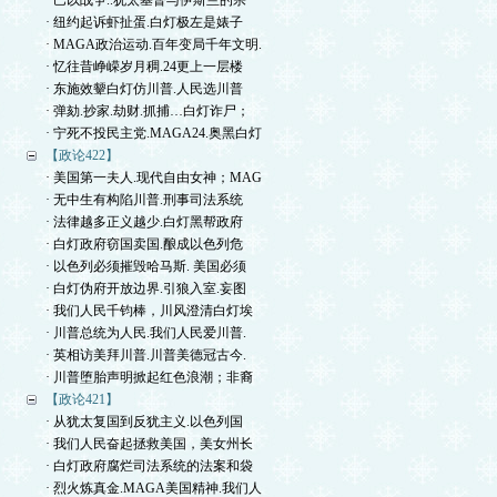
· 巴以战争..犹太基督与伊斯兰的宗
· 纽约起诉虾扯蛋.白灯极左是婊子
· MAGA政治运动.百年变局千年文明.
· 忆往昔峥嵘岁月稠.24更上一层楼
· 东施效颦白灯仿川普.人民选川普
· 弹劾.抄家.劫财.抓捕…白灯诈尸；
· 宁死不投民主党.MAGA24.奥黑白灯
【政论422】
· 美国第一夫人.现代自由女神；MAG
· 无中生有构陷川普.刑事司法系统
· 法律越多正义越少.白灯黑帮政府
· 白灯政府窃国卖国.酿成以色列危
· 以色列必须摧毁哈马斯. 美国必须
· 白灯伪府开放边界.引狼入室.妄图
· 我们人民千钧棒，川风澄清白灯埃
· 川普总统为人民.我们人民爱川普.
· 英相访美拜川普.川普美德冠古今.
· 川普堕胎声明掀起红色浪潮；非裔
【政论421】
· 从犹太复国到反犹主义.以色列国
· 我们人民奋起拯救美国，美女州长
· 白灯政府腐烂司法系统的法案和袋
· 烈火炼真金.MAGA美国精神.我们人