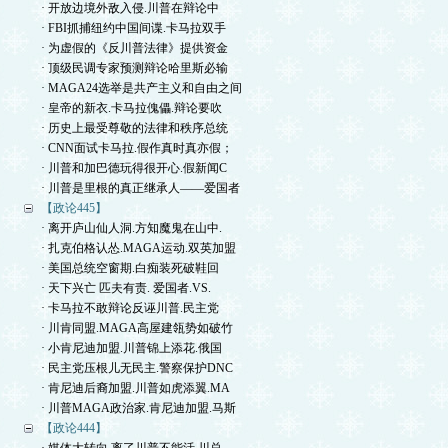
· 开放边境外敌入侵.川普在辩论中
· FBI抓捕纽约中国间谍.卡马拉双手
· 为虚假的《反川普法律》提供资金
· 顶级民调专家预测辩论哈里斯必输
· MAGA24选举是共产主义和自由之间
· 皇帝的新衣.卡马拉傀儡.辩论要吹
· 历史上最受尊敬的法律和秩序总统
· CNN面试卡马拉.假作真时真亦假；
· 川普和加巴德玩得很开心.假新闻C
· 川普是里根的真正继承人——爱国者
【政论445】
· 离开庐山仙人洞.方知魔鬼在山中.
· 扎克伯格认怂.MAGA运动.双英加盟
· 美国总统空窗期.白痴装死破鞋回
· 天下兴亡 匹夫有责. 爱国者.VS.
· 卡马拉不敢辩论反诬川普.民主党
· 川肯同盟.MAGA高屋建瓴势如破竹
· 小肯尼迪加盟.川普锦上添花.俄国
· 民主党压根儿无民主.警察保护DNC
· 肯尼迪后裔加盟.川普如虎添翼.MA
· 川普MAGA政治家.肯尼迪加盟.马斯
【政论444】