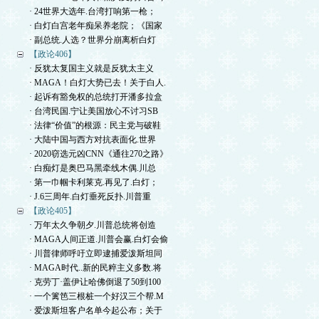
· 24世界大选年.台湾打响第一枪；
· 白灯白宫老年痴呆养老院；《国家
· 副总统.人选？世界分崩离析白灯
【政论406】
· 反犹太复国主义就是反犹太主义
· MAGA！白灯大势已去！关于白人.
· 起诉有豁免权的总统打开潘多拉盒
· 台湾民国.宁让美国放心不讨习SB
· 法律“价值”的根源：民主党与破鞋
· 大陆中国与西方对抗表面化.世界
· 2020窃选元凶CNN《通往270之路》
· 白痴灯是奥巴马黑牵线木偶.川总
· 第一巾帼卡利莱克.再见了.白灯；
· J.6三周年.白灯垂死反扑.川普重
【政论405】
· 万年太久争朝夕.川普总统将创造
· MAGA人间正道.川普会赢.白灯会偷
· 川普律师呼吁立即逮捕爱泼斯坦同
· MAGA时代..新的民粹主义多数.将
· 克劳丁·盖伊让哈佛倒退了50到100
· 一个篱笆三根桩一个好汉三个帮.M
· 爱泼斯坦客户名单今起公布；关于