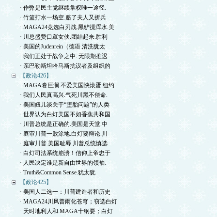
· 作弊是民主党继续掌权唯一途径.
· 竹篮打水一场空.赔了夫人又折兵
· MAGA24竞选白刃战.黑驴搅浑水.美
· 川总盛赞口罩女侠.团结起来.胜利
· 美国的Judenrein（德语.清洗犹太
· 我们正处于战争之中. 无限期推迟
· 亲巴勒斯坦哈马斯抗议者及组织的
【政论426】
· MAGA卷巨澜.不爱美国快滚蛋.纽约
· 我们人民真高兴.气死川黑不偿命.
· 美国妞儿谈关于“堕胎问题”的人类
· 世界认为白灯美国不如香蕉共和国
· 川普总统是正确的.美国是天堂.中
· 庭审川普一败涂地.白灯要辩论.川
· 庭审川普.美国耻辱.川普总统慎选
· 白灯司法系统崩溃！信仰上帝忠于
· 人民决定谁是新自由世界的领袖.
· Truth&Common Sense.犹太犹
【政论425】
· 美国人二选一：川普建造者和历史
· MAGA24川风普雨化苍穹；窃选白灯
· 天时地利人和.MAGA十纲要；白灯