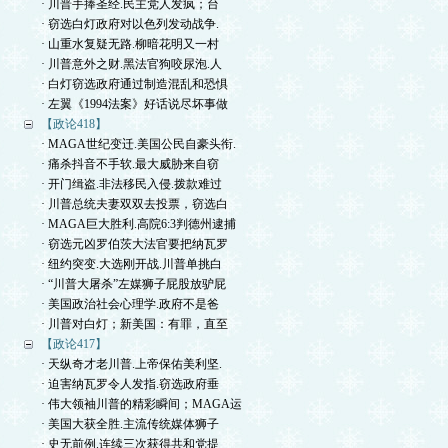
· 川普手捧圣经.民主党人发疯；台
· 窃选白灯政府对以色列发动战争.
· 山重水复疑无路.柳暗花明又一村
· 川普意外之财.黑法官狗咬尿泡.人
· 白灯窃选政府通过制造混乱和恐惧
· 左翼《1994法案》好话说尽坏事做
【政论418】
· MAGA世纪变迁.美国公民自豪头衔.
· 痛杀抖音不手软.最大威胁来自窃
· 开门缉盗.非法移民入侵.拨款难过
· 川普总统夫妻双双去投票，窃选白
· MAGA巨大胜利.高院6:3判德州逮捕
· 窃选元凶罗伯茨大法官要把纳瓦罗
· 纽约突变.大选刚开战.川普单挑白
· “川普大屠杀”左媒狮子屁股放驴屁
· 美国政治社会心理学.政府不是爸
· 川普对白灯；新美国：有罪，直至
【政论417】
· 天纵奇才老川普.上帝保佑美利坚.
· 迫害纳瓦罗令人发指.窃选政府垂
· 伟大领袖川普的精彩瞬间；MAGA运
· 美国大获全胜.主流传统媒体狮子
· 史无前例.连续三次获得共和党提