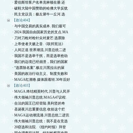
· 爱伯斯坦客户名单克林顿在册.还
· 破鞋大陆中国赞助的哈佛大学反犹
· 民主党议员：极左犀牛一丘河.选
【政论404】
· 与中国交易的真实成本. 我们最可
· 2024.我国自由国家历史的支点.MA
· 刀对刀枪对枪针尖对麦芒.选票除
· 上帝使者天籁之音.《联邦宪法》
· 人间正道.世界潮流.川普总统二进
· 我国不是选举干扰，而是选举抢劫
· 我们的边境已经崩溃，我们的国家
· “选票除名案”.极左川黑拉出的屎
· 美国的政治行动主义、制度失败和
· MAGA红潮卷.媒体跟着转.30年后好
【政论403】
· MAGA.终结精英时代.川普与人民开
· 伟大领袖川普总统.MAGA47议程.
· 合法的国王已经登陆.美利坚的奇
· 圣诞夜川总重要信息.收拾这个烂
· MAGA运动潮流涌.川普总统二进宫.
· 伟大领袖川普总统：我不是在竞选
· 20窃选和法院. 《纽约时报》拜登