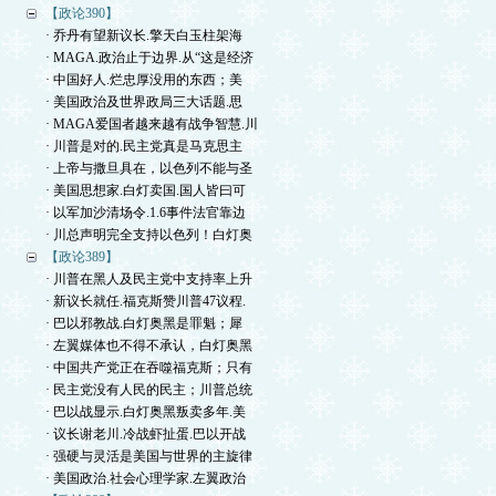
【政论390】
· 乔丹有望新议长.擎天白玉柱架海
· MAGA.政治止于边界.从“这是经济
· 中国好人.烂忠厚没用的东西；美
· 美国政治及世界政局三大话题.思
· MAGA爱国者越来越有战争智慧.川
· 川普是对的.民主党真是马克思主
· 上帝与撒旦具在，以色列不能与圣
· 美国思想家.白灯卖国.国人皆曰可
· 以军加沙清场令.1.6事件法官靠边
· 川总声明完全支持以色列！白灯奥
【政论389】
· 川普在黑人及民主党中支持率上升
· 新议长就任.福克斯赞川普47议程.
· 巴以邪教战.白灯奥黑是罪魁；犀
· 左翼媒体也不得不承认，白灯奥黑
· 中国共产党正在吞噬福克斯；只有
· 民主党没有人民的民主；川普总统
· 巴以战显示.白灯奥黑叛卖多年.美
· 议长谢老川.冷战虾扯蛋.巴以开战
· 强硬与灵活是美国与世界的主旋律
· 美国政治.社会心理学家.左翼政治