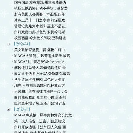
· 国有国法.校有校规.州立法蔑视伪
· 镇压反以恐怖行动不手软；基督君
· 所有美国人都需要一本圣经.四年
· 冰冻三尺非一日之寒.白灯深层政
· 曾经沧海难为水.除却巫山不是云.
· 白灯政府出卖以色列.安抚哈马斯
· 校园骚乱.哈大校长辞职.巴勒斯坦
【政论424】
· 美女政治家盛赞川普.痛批白灯白
· MAGA大道简.川风普雨换新天.最高
· MAGA24.川普总统We the people.
· 解铃还须系铃人.20窃选后遗症.最
· 政治止于边界.MAGA引领潮流.最高
· 学生造反占领校园.以色列人类文
· 现在.只有川普总统可以拯救西方
· 人民和川普在法律与秩序一边；会
· 白灯黑帮政府.夜里的小偷.追杀川
· 纽约庭审塌了炕.追杀川普泡了汤
【政论423】
· MAGA声威振；犀牛共和党议长的危
· 第一夫人准备二进宫.川普总统没
· 白灯开放边境.非法外国人入侵.面