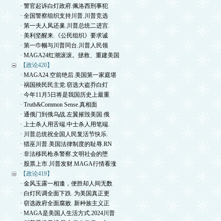
· 警官起诉白灯政府.佩洛西刑事犯
· 全国警察组织支持川普.川普竞选
· 第一夫人凤还巢.川普总统二进宫.
· 美利坚醒来.《公民组织》要求诚
· 第一巾帼与川普同台.川普人民领
· MAGA24红潮滚滚。拯救、重建美国
【政论420】
· MAGA24.空前绝后.美国第一家庭堪
· 祸国殃民民主党.窃选大盗乔白灯
· 今年11月5日将是我国历史上最重
· Truth&Common Sense.真相面
· 通俄门到俄乌战.左翼摧毁美国.俄
· 上士杀人用舌端.中士杀人用笔端.
· 川普总统祝全国人民复活节快乐.
· 猎巫川普.美国法律制度的耻辱.RN
· 非法移民枪杀警察.文明社会的堕
· 股票上市.川普发财.MAGA行情看涨
【政论419】
· 金风玉露一相逢，便胜却人间无数
· 白灯民调全面下跌. 为美国真正更
· 窃选政府全面腐败. 新种族主义正
· MAGA是美国人生活方式.2024川普