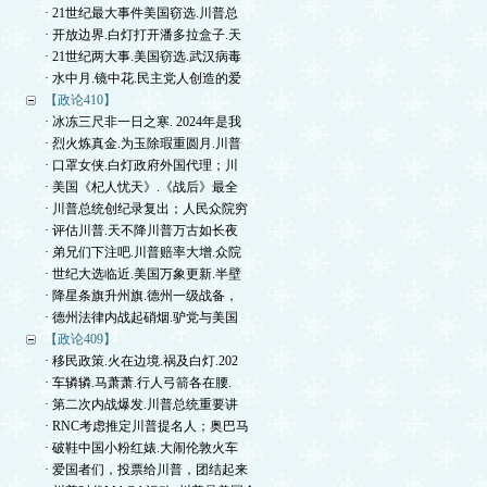
· 21世纪最大事件美国窃选.川普总
· 开放边界.白灯打开潘多拉盒子.天
· 21世纪两大事.美国窃选.武汉病毒
· 水中月.镜中花.民主党人创造的爱
【政论410】
· 冰冻三尺非一日之寒. 2024年是我
· 烈火炼真金.为玉除瑕重圆月.川普
· 口罩女侠.白灯政府外国代理；川
· 美国《杞人忧天》.《战后》最全
· 川普总统创纪录复出；人民众院穷
· 评估川普.天不降川普万古如长夜
· 弟兄们下注吧.川普赔率大增.众院
· 世纪大选临近.美国万象更新.半壁
· 降星条旗升州旗.德州一级战备，
· 德州法律内战起硝烟.驴党与美国
【政论409】
· 移民政策.火在边境.祸及白灯.202
· 车辚辚.马萧萧.行人弓箭各在腰.
· 第二次内战爆发.川普总统重要讲
· RNC考虑推定川普提名人；奥巴马
· 破鞋中国小粉红婊.大闹伦敦火车
· 爱国者们，投票给川普，团结起来