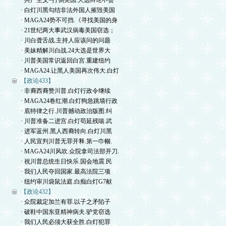
· 共产主义=打倒美国.大选辩论不会
· 白灯川黑勾结非法外国人摧毁美国
· MAGA24势不可挡.《寻找美国的身
· 21世纪两大事武汉病毒美国窃选；
· 川白聋舌战.主持人应该问的问题
· 美妹精解川白战.24大选是世界大
· 川普美国常识返回白宫.重建纽约
· MAGA24.让黑人美国再次伟大.白灯
【政论433】
· 非裔西裔赞川普.白灯行政令继续
· MAGA24卷红潮.白灯狗急跳墙行政
· 底特律之行.川普撼动政治版图.纠
· 川普准备二进宫.白灯苟延残喘.武
· 进军蓝州.黑人西裔转向.白灯川黑
· 人民宣判川普无罪开释.第一巾帼.
· MAGA24川风吹.众院拿司法部开刀.
· 祝川普总统生日快乐.国会地震.民
· 我们人民夺回国家.最高法院三项
· 纽约审川袋鼠法庭.白痴白灯G7献
【政论432】
· 众院裁定加兰有罪.以子之矛陷子
· 破鞋中国东亚精神病夫.驴党窃选
· 我们人民必须大获全胜.白灯犯罪