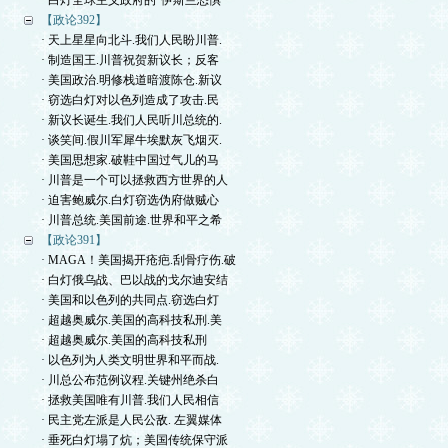
· 白灯全球主义政府的“伊斯兰恐惧
【政论392】
· 天上星星向北斗.我们人民盼川普.
· 制造国王.川普祝贺新议长；反客
· 美国政治.明修栈道暗渡陈仓.新议
· 窃选白灯对以色列造成了攻击.民
· 新议长诞生.我们人民听川总统的.
· 谈笑间.假川军犀牛埃默灰飞烟灭.
· 美国思想家.破鞋中国过气儿的马
· 川普是一个可以拯救西方世界的人
· 迫害鲍威尔.白灯窃选伪府做贼心
· 川普总统.美国前途.世界和平之希
【政论391】
· MAGA！美国揭开疮疤.刮骨疗伤.破
· 白灯俄乌战、巴以战的戈尔迪安结
· 美国和以色列的共同点.窃选白灯
· 超越奥威尔.美国的高科技私刑.美
· 超越奥威尔.美国的高科技私刑
· 以色列为人类文明世界和平而战.
· 川总公布范例议程.关键州绝杀白
· 拯救美国唯有川普.我们人民相信
· 民主党左派是人民公敌. 左翼媒体
· 垂死白灯塌了炕；美国传统保守派