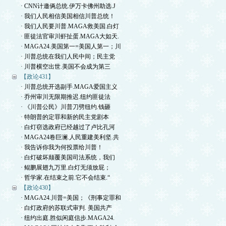
· CNN计邀俩总统.伊万卡佛州助选.J
· 我们人民相信美国相信川普总统！
· 我们人民要川普.MAGA救美国.白灯
· 匪徒法官审川虾扯蛋.MAGA大如天.
· MAGA24.美国第一=美国人第一；川
· 川普总统在我们人民中间；民主党
· 川普横空出世.美国不会成为第三
【政论431】
· 川普总统开选副手.MAGA爱国主义
· 乔州审川无限期推迟.纽约匪徒法
· 《川普公民》川普刀劈纽约.钱砸
· 特朗普的定罪和新的民主党剧本
· 白灯窃选政府已经越过了卢比孔河
· MAGA24卷巨澜.人民重建美利坚.共
· 我告诉你我为何投票给川普！
· 白灯破坏颠覆美国司法系统，我们
· 鲲鹏展翅九万里.白灯无须放屁；
· 哲学家.在结束之前.它不会结束.“
【政论430】
· MAGA24.川普=美国；《刑事定罪和
· 白灯政府的苏联式审判. 美国共产
· 纽约出庭.胜似闲庭信步.MAGA24.