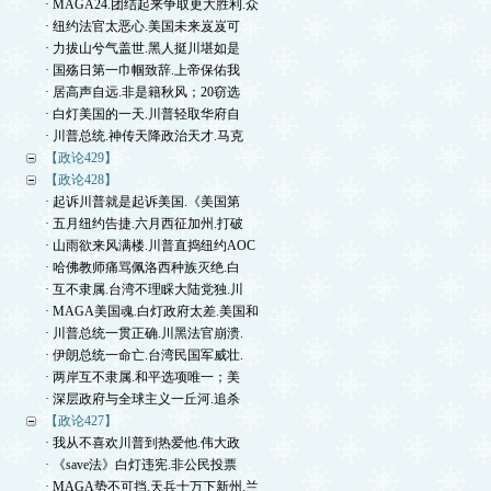
· MAGA24.团结起来争取更大胜利.众
· 纽约法官太恶心.美国未来岌岌可
· 力拔山兮气盖世.黑人挺川堪如是
· 国殇日第一巾帼致辞.上帝保佑我
· 居高声自远.非是籍秋风；20窃选
· 白灯美国的一天.川普轻取华府自
· 川普总统.神传天降政治天才.马克
【政论429】
【政论428】
· 起诉川普就是起诉美国.《美国第
· 五月纽约告捷.六月西征加州.打破
· 山雨欲来风满楼.川普直捣纽约AOC
· 哈佛教师痛骂佩洛西种族灭绝.白
· 互不隶属.台湾不理睬大陆党独.川
· MAGA美国魂.白灯政府太差.美国和
· 川普总统一贯正确.川黑法官崩溃.
· 伊朗总统一命亡.台湾民国军威壮.
· 两岸互不隶属.和平选项唯一；美
· 深层政府与全球主义一丘河.追杀
【政论427】
· 我从不喜欢川普到热爱他.伟大政
· 《save法》白灯违宪.非公民投票
· MAGA势不可挡.天兵十万下新州.兰