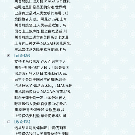
· 川普总统日理万机.MAGA节节胜利.
· 破鞋哈里斯是美国的灾难.世界祸
· 巴黎奥运是对人类文明的侮辱；哈
· 烧国旗者入狱.川黑最该万死.上帝
· 川普总统复出.人民夹道欢迎；马
· 国会山上炮声隆.报道白哈逍遁.川
· 川普总统二进宫创美国历史七之最
· 上帝伸出神之手.MAGA继续几厘米.
· 主流媒体沦为民主党宣传部.卡马
【政论439】
· 支持卡马拉者发了疯了.民主党人
· 川普=美国=我们人民；川普是美国
· 深层政府狂犬吠日.欺骗我们人民.
· 民主党是对美国民主的威胁.川普
· 卡马拉疯了.佩洛西床bug；MAGA狂
· 川风普雨换新天.MAGA永向前.驴党
· 暗杀子弹千钧一发.上帝伸出神之
· 呼啦啦似大厦倾.昏惨惨白灯将烬.
· 川.刺破青天锷未残.天欲堕.赖以
· 上帝保佑美利坚.革命尚未成功同
【政论438】
· 选举结果对抗偏执狂.川普/万斯政
· 上帝保佑我们人民川普总统为美国