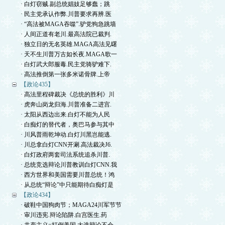
· 白灯窃贼.副总统娼妓足够蠢；跳
· 民主党承认作弊.川普要求再辨.医
· “高法被MAGA吞噬”.驴党狗急跳墙
· 人间正道有老川.最高法院已裁判.
· 独立日的无名英雄.MAGA高法见曙
· 天不生川普万古如长夜.MAGA歌一
· 白灯武大郎服毒.民主党骑驴难下.
· 高法推倒第一张多米诺骨牌.上帝
【政论435】
· 高法里程碑裁决《总统的胜利》川
· 虎奔山岗龙归海.川普准备二进宫.
· 太阳从西边出来.白灯不能为人民
· 白痴灯的替代者，奥巴马参与其中
· 川风普雨乾坤动.白灯川黑岂能逃.
· 川总拿白灯CNN开涮.高法裁决J6.
· 白灯政府两套司法系统追杀川普.
· 总统竞选辩论川普教训白灯CNN.我
· 西方世界和美国需要川普总统！鸿
· 从总统“辩论”中只能期待白痴灯是
【政论434】
· 破鞋中国狗肉节；MAGA24川军节节
· 审川违宪.辩论陷阱.白宫医生.药