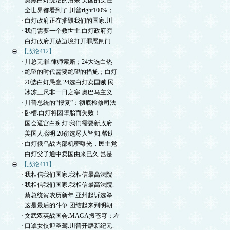
· 奥黑白灯统治的后果.美国的女性
· 全世界都看到了.川普right100%；
· 白灯政府正在摧毁我们的国家.川
· 我们需要一个救世主.白灯政府穷
· 白灯政府开放边境打开罪恶闸门.
【政论412】
· 川总无罪.律师索赔；24大选白热
· 绝望的时代需要绝望的措施；白灯
· 20选白灯愚蠢.24选白灯卖国贼.民
· 冰冻三尺非一日之寒.奥巴马主义
· 川普总统的“报复”：彻底检修司法
· 卧槽.白灯将因堕胎而失败！
· 国会逼宫白痴灯.我们需要新政府
· 美国人聪明.20窃选尽人皆知.帮助
· 白灯俄乌战内部机密曝光，民主党
· 白灯父子通中卖国由来已久.岂是
【政论411】
· 我相信我们国家.我相信最高法院
· 我相信我们国家.我相信最高法院.
· 蔡总统賀农历新年.亚州起诉选举
· 这是最后的斗争.团结起来到明朝.
· 文武双英战国会.MAGA振苍穹；左
· 口罩女侠迎圣驾.川普开辟新纪元.