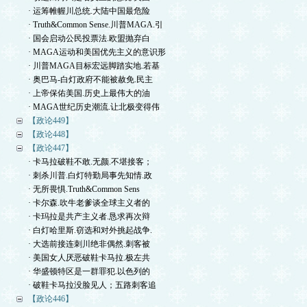
· 运筹帷幄川总统.大陆中国最危险
· Truth&Common Sense.川普MAGA.引
· 国会启动公民投票法.欧盟抛弃白
· MAGA运动和美国优先主义的意识形
· 川普MAGA目标宏远脚踏实地.若基
· 奥巴马-白灯政府不能被赦免.民主
· 上帝保佑美国.历史上最伟大的油
· MAGA世纪历史潮流.让北极变得伟
【政论449】
【政论448】
【政论447】
· 卡马拉破鞋不敢.无颜.不堪接客；
· 刺杀川普.白灯特勤局事先知情.政
· 无所畏惧.Truth&Common Sens
· 卡尔森.吹牛老爹谈全球主义者的
· 卡玛拉是共产主义者.恳求再次辩
· 白灯哈里斯.窃选和对外挑起战争.
· 大选前接连刺川绝非偶然.刺客被
· 美国女人厌恶破鞋卡马拉.极左共
· 华盛顿特区是一群罪犯.以色列的
· 破鞋卡马拉没脸见人；五路刺客追
【政论446】