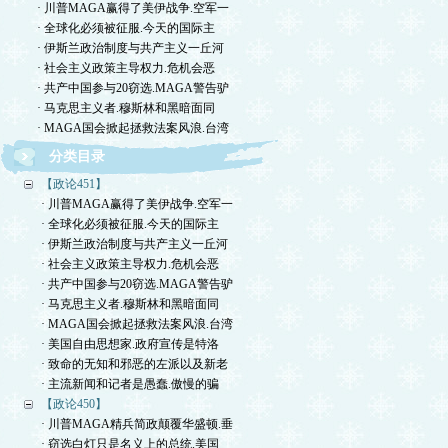
· 川普MAGA赢得了美伊战争.空军一
· 全球化必须被征服.今天的国际主
· 伊斯兰政治制度与共产主义一丘河
· 社会主义政策主导权力.危机会恶
· 共产中国参与20窃选.MAGA警告驴
· 马克思主义者.穆斯林和黑暗面同
· MAGA国会掀起拯救法案风浪.台湾
分类目录
【政论451】
· 川普MAGA赢得了美伊战争.空军一
· 全球化必须被征服.今天的国际主
· 伊斯兰政治制度与共产主义一丘河
· 社会主义政策主导权力.危机会恶
· 共产中国参与20窃选.MAGA警告驴
· 马克思主义者.穆斯林和黑暗面同
· MAGA国会掀起拯救法案风浪.台湾
· 美国自由思想家.政府宣传是特洛
· 致命的无知和邪恶的左派以及新老
· 主流新闻和记者是愚蠢.傲慢的骗
【政论450】
· 川普MAGA精兵简政颠覆华盛顿.垂
· 窃选白灯只是名义上的总统.美国