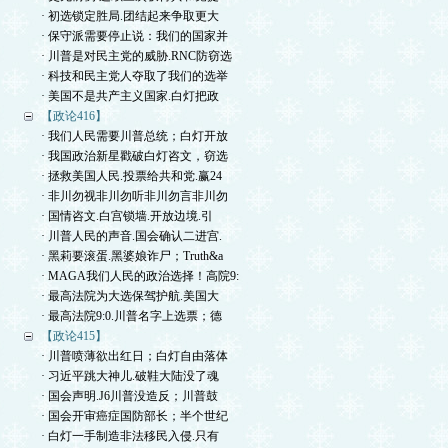
· 初选锁定胜局.团结起来争取更大
· 保守派需要停止说：我们的国家并
· 川普是对民主党的威胁.RNC防窃选
· 科技和民主党人夺取了我们的选举
· 美国不是共产主义国家.白灯把政
【政论416】
· 我们人民需要川普总统；白灯开放
· 我国政治新星戳破白灯咨文，窃选
· 拯救美国人民.投票给共和党.赢24
· 非川勿视非川勿听非川勿言非川勿
· 国情咨文.白宫锁墙.开放边境.引
· 川普人民的声音.国会确认二进宫.
· 黑莉要滚蛋.黑婆娘诈尸；Truth&a
· MAGA我们人民的政治选择！高院9:
· 最高法院为大选保驾护航.美国大
· 最高法院9:0.川普名字上选票；德
【政论415】
· 川普喷薄欲出红日；白灯自由落体
· 习近平跳大神儿.破鞋大陆没了魂
· 国会声明.J6川普没造反；川普鼓
· 国会开审癌症国防部长；半个世纪
· 白灯一手制造非法移民入侵.只有