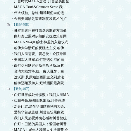
· 川普时代MAGA运动. 川普是美国全
· MAGA.Truth&Common Sense.我
· 伟大领袖川总统.领导我们向前进.
· 今日美国缺乏审查制度和真相的扩
【政论408】
· 佛罗里达州在打击选民欺诈方面处
· 白灯奥巴黑对伊朗的安抚政策形同
· MAGA2024声威壮.神圣的入籍仪式.
· 哈佛大学溃烂的反犹太主义.哈佛
· 我们人民需要川普总统！众院乘胜
· 美国军人世家.白灯窃选伪府的民
· 白灯伪府纵容伊斯兰哈马斯.反犹
· 台湾大陆对等.统一痴人说梦；白
· 达沃斯.从原始法西斯主义到后法
· 解铃还须系铃人.烂球踢回最高院.
【政论407】
· 白灯世界战处处惨败；我们人民MA
· 边疆告急.德州军队出动.川普总统
· 24开门红.爱荷华团结胜利的大会.
· 爱荷华首战告捷.川普轻斩黑白双
· 我们人民热爱并衷心感谢川普总统
· 白灯：丑陋的美国人；爱国者川普
· MAGA！老年人和黑人支持川普.今