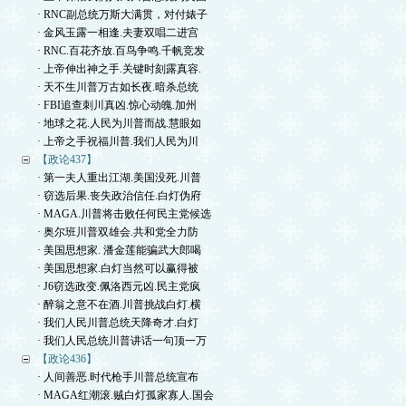
· RNC副总统万斯大满贯，对付婊子
· 金风玉露一相逢.夫妻双唱二进宫
· RNC.百花齐放.百鸟争鸣.千帆竞发
· 上帝伸出神之手.关键时刻露真容.
· 天不生川普万古如长夜.暗杀总统
· FBI追查刺川真凶.惊心动魄.加州
· 地球之花.人民为川普而战.慧眼如
· 上帝之手祝福川普.我们人民为川
【政论437】
· 第一夫人重出江湖.美国没死.川普
· 窃选后果.丧失政治信任.白灯伪府
· MAGA.川普将击败任何民主党候选
· 奥尔班川普双雄会.共和党全力防
· 美国思想家. 潘金莲能骗武大郎喝
· 美国思想家.白灯当然可以赢得被
· J6窃选政变.佩洛西元凶.民主党疯
· 醉翁之意不在酒.川普挑战白灯.横
· 我们人民川普总统天降奇才.白灯
· 我们人民总统川普讲话一句顶一万
【政论436】
· 人间善恶.时代枪手川普总统宣布
· MAGA红潮滚.贼白灯孤家寡人.国会