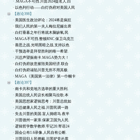
· .MAGA不可挡.川普2024提名人.白
· 以色列行动——白灯伪府对美国人民
【政论398】
· 美国医生政治评论：2024将是疯狂
· 我们人民的第一夫人梅拉尼娅出席
· 白灯垂暮之年行将就木脑缺氧.民
· MAGA不可挡.整顿RNC.保卫乌克兰
· 善恶之战.光明黑暗之战.支持以色
· 干预选举是拜登胜利的唯一希望.
· 川总声望振南卡.MAGA势力大！
· 白灯伪府故意摧毁美国经济.联合
· 白灯伪府诬陷川普无所不用其极.
· MAGA《美国第一法律》第一巾帼卡
【政论397】
· 南卡共和党地方选举的重大胜利.
· 美国总统人民议长相聚马拉歌.本
· 美国思想家逻辑思考：川普总统如
· 川总健康人民之福.川普民调一路
· 失去川普的美国.盲人骑瞎马.夜半
· 川普德州一家亲.保家卫国为人民.
· 逻辑哲学数学教师.牢记20.寄语24
· 国会公布1.6录像.人民自有公断.
· 川普回归人民拥戴.川黑驴党怂蔫