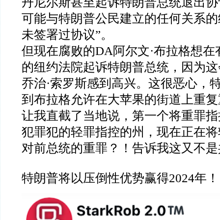
丹尼尔斯甚至起诉特朗普总统退出协
可能与特朗普公民建立的任何关系的
未签署过协议
”
。
但现在腐败的
DA
阿尔文
·
布拉格想在
的纽约法院起诉特朗普总统，因为这
乔治
·
索罗斯感到高兴。这很恶心，
到布拉格允许在大苹果的街道上重复
让我直截了当地说，第一个将重罪指
犯罪犯的轻罪指控的州，现在正在将
对前总统的重罪？！告诉我这又不是
特朗普将以压倒性优势赢得
2024
年！