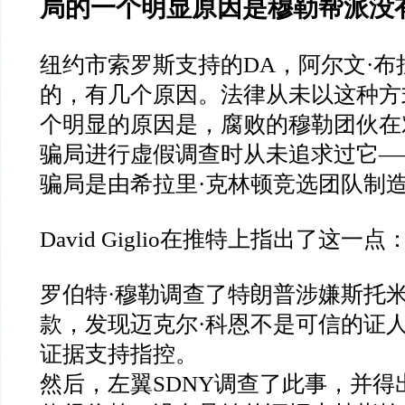
局的一个明显原因是穆勒帮派没
纽约市索罗斯支持的
DA
，阿尔文
·
布
的，有几个原因。法律从未以这种方
个明显的原因是，腐败的穆勒团伙在
骗局进行虚假调查时从未追求过它
—
骗局是由希拉里
·
克林顿竞选团队制
David Giglio
在推特上指出了这一点
罗伯特
·
穆勒调查了特朗普涉嫌斯托
款，发现迈克尔
·
科恩不是可信的证
证据支持指控。
然后，左翼
SDNY
调查了此事，并得