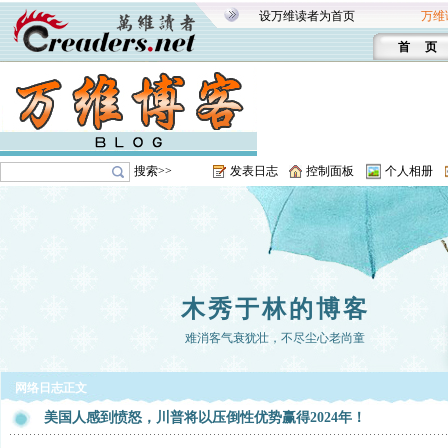
设万维读者为首页
万维
首 页
搜索>>
发表日志
控制面板
个人相册
木秀于林的博客
难消客气衰犹壮，不尽尘心老尚童
网络日志正文
美国人感到愤怒，川普将以压倒性优势赢得2024年！