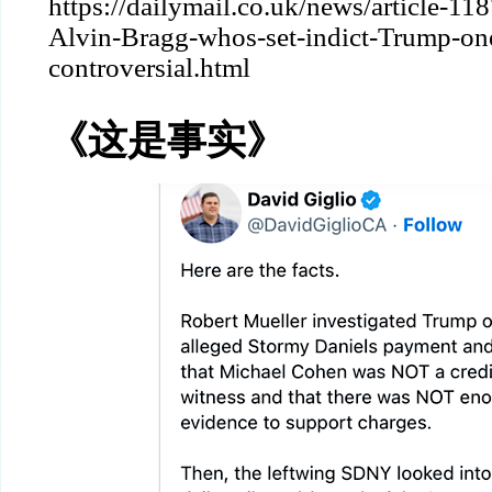
https://dailymail.co.uk/news/article-
Alvin-Bragg-whos-set-indict-Trump-on
controversial.html
《这是事实》