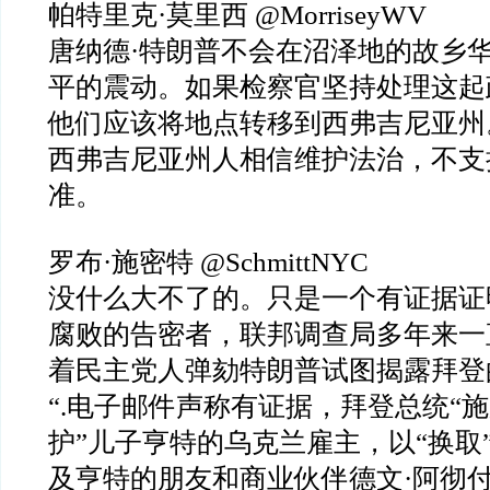
帕特里克
·
莫里西
@MorriseyWV
唐纳德
·
特朗普不会在沼泽地的故乡
平的震动。如果检察官坚持处理这起
他们应该将地点转移到西弗吉尼亚州
西弗吉尼亚州人相信维护法治，不支
准。
罗布
·
施密特
@SchmittNYC
没什么大不了的。只是一个有证据证
腐败的告密者，联邦调查局多年来一
着民主党人弹劾特朗普试图揭露拜登
“.
电子邮件声称有证据，拜登总统
“
施
护
”
儿子亨特的乌克兰雇主，以
“
换取
及亨特的朋友和商业伙伴德文
·
阿彻