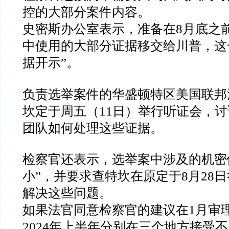
控的大部分案件内容。
史密斯办公室表示，准备在
8
月底之
中使用的大部分证据移交给川普，这
据开示
”
。
负责选举案件的华盛顿特区美国联邦
坎定于周五（
11
日）举行听证会，讨
团队如何处理这些证据。
检察官还表示，选举案中涉及的机密
小
”
，并要求查特坎在原定于
8
月
28
日
解决这些问题。
如果法官同意检察官的建议在
1
月审
2024
年上半年分别在三个地方接受不