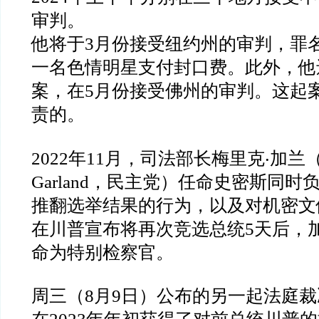
审判。
他将于
3
月份接受纽约州的审判，罪
一名色情明星支付封口费。此外，他
案，在
5
月份接受佛州的审判。这起
责的。
2022
年
11
月，司法部长梅里克‧加兰
Garland
，民主党）任命史密斯同时
推翻选举结果的行为，以及对机密文
在川普宣布将再次竞选总统
5
天后，
命为特别检察官。
周三（
8
月
9
日）公布的另一起法庭裁