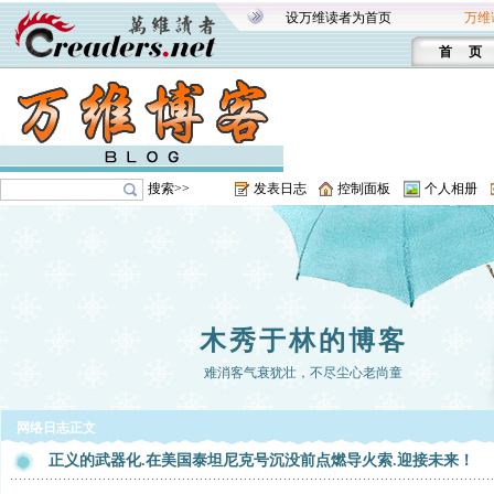
设万维读者为首页
万维
首 页
搜索>>
发表日志
控制面板
个人相册
木秀于林的博客
难消客气衰犹壮，不尽尘心老尚童
网络日志正文
正义的武器化.在美国泰坦尼克号沉没前点燃导火索.迎接未来！