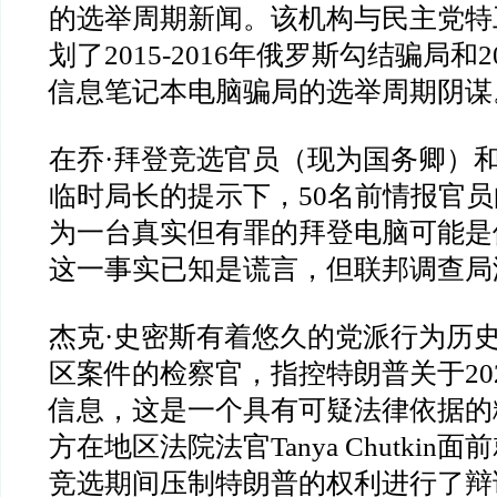
的选举周期新闻。该机构与民主党特
划了
2015-2016
年俄罗斯勾结骗局和
2
信息笔记本电脑骗局的选举周期阴谋
在乔
·
拜登竞选官员（现为国务卿）
临时局长的提示下，
50
名前情报官员
为一台真实但有罪的拜登电脑可能是
这一事实已知是谎言，但联邦调查局
杰克
·
史密斯有着悠久的党派行为历
区案件的检察官，指控特朗普关于
20
信息，这是一个具有可疑法律依据的
方在地区法院法官
Tanya Chutkin
面前
竞选期间压制特朗普的权利进行了辩