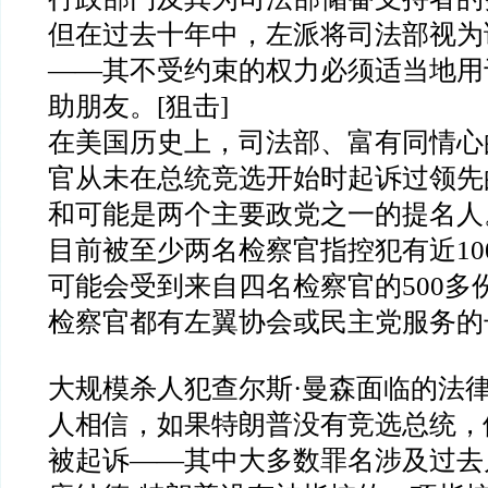
但在过去十年中，左派将司法部视为
——
其不受约束的权力必须适当地用
助朋友。
[
狙击
]
在美国历史上，司法部、富有同情心
官从未在总统竞选开始时起诉过领先
和可能是两个主要政党之一的提名人
目前被至少两名检察官指控犯有近
10
可能会受到来自四名检察官的
500
多
检察官都有左翼协会或民主党服务的
大规模杀人犯查尔斯
·
曼森面临的法
人相信，如果特朗普没有竞选总统，
被起诉
——
其中大多数罪名涉及过去