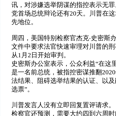
讯，对涉嫌选举阴谋的指控表示无罪
党首场总统辩论还有
20
天。川普在这
先地位。
周四，美国特别检察官杰克‧史密斯
文件中要求法官快速审理对川普的刑
从
1
月
2
日开始审判。
史密斯办公室表示，公众利益
“
在这
是一名前总统，被指控密谋推翻
2020
法结果、阻碍选举结果的认证、以及
选票
”
。
川普发言人没有立即回复置评请求。
检察官还预测，需要大约四到六周时