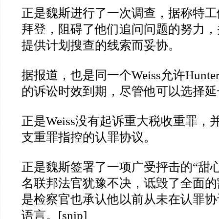
正是魏斯进行了一次调查，据称特工
拜登，阻碍了他们追问问题的努力，
提供计划搜查的线索而妥协。
据报道，也是同一个
Weiss
允许
Hunte
的诉讼时效到期，尽管他可以选择延
正是
Weiss
没有起诉重大税收重罪，
支重罪指控的认罪协议。
正是魏斯签署了一项广受抨击的
“
甜
名联邦法官犹豫不决，诋毁了全面的
是检察官也承认他以前从未在认罪协
语言。
[snip]