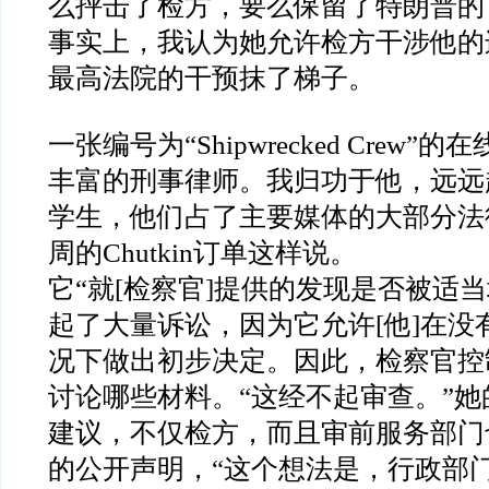
么抨击了检方，要么保留了特朗普的
事实上，我认为她允许检方干涉他的
最高法院的干预抹了梯子。
一张编号为
“Shipwrecked Crew”
的在
丰富的刑事律师。我归功于他，远远
学生，他们占了主要媒体的大部分法
周的
Chutkin
订单这样说。
它
“
就
[
检察官
]
提供的发现是否被适当
起了大量诉讼，因为它允许
[
他
]
在没
况下做出初步决定。因此，检察官控
讨论哪些材料。
“
这经不起审查。
”
她
建议，不仅检方，而且审前服务部门
的公开声明，
“
这个想法是，行政部