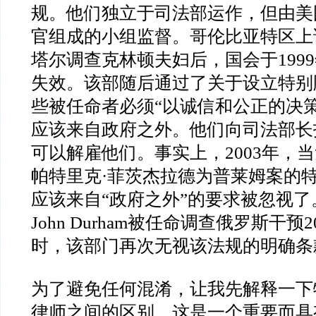
规。他们独立于司法部运作，但由美
官组成的小组监督。哥伦比亚特区上
塔尔调查克林顿夫妇后，国会于
1999
失效。该部随后通过了关于设立特别
些被任命者必须
“
以诚信和公正的决
应该来自政府之外。他们向司法部长
可以解雇他们。事实上，
2003
年，当
帕特里克
·
菲茨杰拉德为普莱姆案的
应该来自
“
政府之外
”
的要求被忽视了
John Durham
被任命调查俄罗斯干预
2
时，该部门再次无视该法规的明确条
为了避免任何混淆，让我先解释一下
律师之间的区别。这是一个重要而具