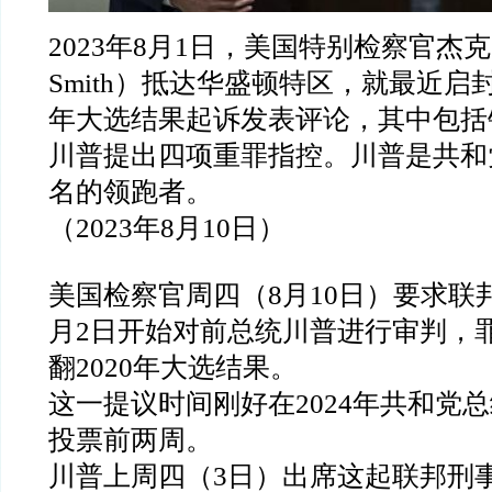
2023
年
8
月
1
日，美国特别检察官杰克
Smith
）抵达华盛顿特区，就最近启
年大选结果起诉发表评论，其中包括
川普提出四项重罪指控。川普是共和
名的领跑者。
（
2023
年
8
月
10
日）
美国检察官周四（
8
月
10
日）要求联
月
2
日开始对前总统川普进行审判，
翻
2020
年大选结果。
这一提议时间刚好在
2024
年共和党总
投票前两周。
川普上周四（
3
日）出席这起联邦刑