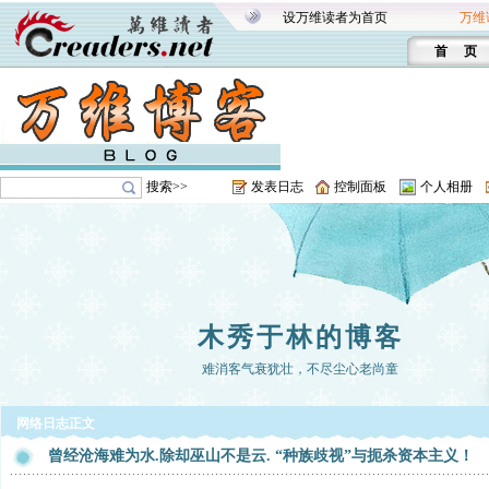
设万维读者为首页
万维
首 页
搜索>>
发表日志
控制面板
个人相册
木秀于林的博客
难消客气衰犹壮，不尽尘心老尚童
网络日志正文
曾经沧海难为水.除却巫山不是云. “种族歧视”与扼杀资本主义！