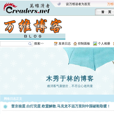
设万维读者为首页
万维
首 页
搜索>>
发表日志
控制面板
个人相册
木秀于林的博客
难消客气衰犹壮，不尽尘心老尚童
网络日志正文
普京核蛋.白灯完蛋.欧盟解散.马克龙不远万里到中国破鞋取暖！