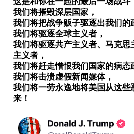
这是和你在一起的最后一场战斗
我们将摧毁深层国家，
我们将把战争贩子驱逐出我们的
我们将驱逐全球主义者，
我们将驱逐共产主义者、马克思
主义者，
我们将赶走憎恨我们国家的病态
我们将击溃虚假新闻媒体，
我们将一劳永逸地将美国从这些
来！