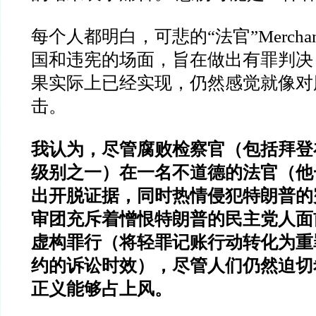
每个人都明白，可悲的“法官”Merch
国和违宪的场面，旨在做出有罪判决
果实际上已经实现，仍然感觉就像对
击。
我认为，尽管腐败检察官（包括拜登
级别之一）在一名不道德的法官（他
出开脱证据，同时热情侵犯特朗普的
审团充斥着憎恨特朗普的民主党人面
虚构罪行（将轻罪记账行动转化为重
约的诉讼时效），尽管人们仍然迫切
正义能够占上风。