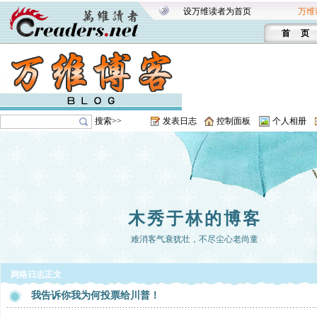
设万维读者为首页
万维
首 页
搜索>>
发表日志
控制面板
个人相册
木秀于林的博客
难消客气衰犹壮，不尽尘心老尚童
网络日志正文
我告诉你我为何投票给川普！