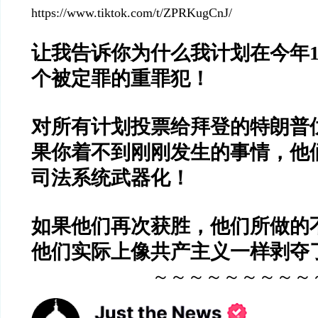
https://www.tiktok.com/t/ZPRKugCnJ/
让我告诉你为什么我计划在今年1
个被定罪的重罪犯！
对所有计划投票给拜登的特朗普
果你着不到刚刚发生的事情，他
司法系统武器化！
如果他们再次获胜，他们所做的
他们实际上像共产主义一样剥夺
～～～～～～～～～