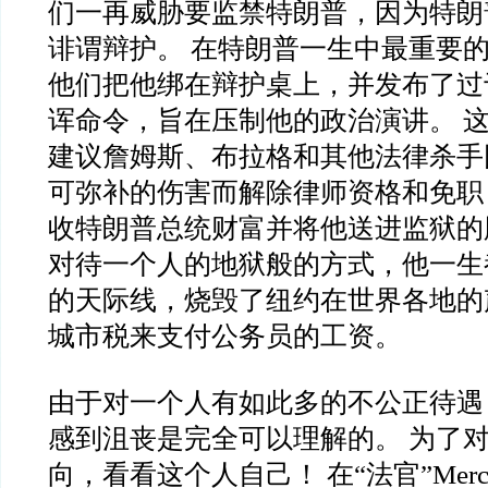
们一再威胁要监禁特朗普，因为特朗
诽谓辩护。 在特朗普一生中最重要
他们把他绑在辩护桌上，并发布了过
诨命令，旨在压制他的政治演讲。 
建议詹姆斯、布拉格和其他法律杀手
可弥补的伤害而解除律师资格和免职
收特朗普总统财富并将他送进监狱的
对待一个人的地狱般的方式，他一生
的天际线，烧毁了纽约在世界各地的
城市税来支付公务员的工资。
由于对一个人有如此多的不公正待遇
感到沮丧是完全可以理解的。 为了
向，看看这个人自己！ 在“法官”Mer