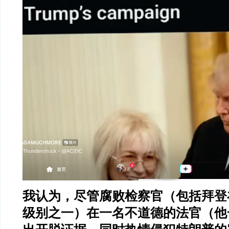
我认为，尽管腐败检察官（包括拜登
级别之一）在一名不道德的法官（他