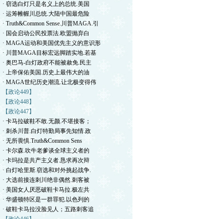
· 窃选白灯只是名义上的总统.美国
· 运筹帷幄川总统.大陆中国最危险
· Truth&Common Sense.川普MAGA.引
· 国会启动公民投票法.欧盟抛弃白
· MAGA运动和美国优先主义的意识形
· 川普MAGA目标宏远脚踏实地.若基
· 奥巴马-白灯政府不能被赦免.民主
· 上帝保佑美国.历史上最伟大的油
· MAGA世纪历史潮流.让北极变得伟
【政论449】
【政论448】
【政论447】
· 卡马拉破鞋不敢.无颜.不堪接客；
· 刺杀川普.白灯特勤局事先知情.政
· 无所畏惧.Truth&Common Sens
· 卡尔森.吹牛老爹谈全球主义者的
· 卡玛拉是共产主义者.恳求再次辩
· 白灯哈里斯.窃选和对外挑起战争.
· 大选前接连刺川绝非偶然.刺客被
· 美国女人厌恶破鞋卡马拉.极左共
· 华盛顿特区是一群罪犯.以色列的
· 破鞋卡马拉没脸见人；五路刺客追