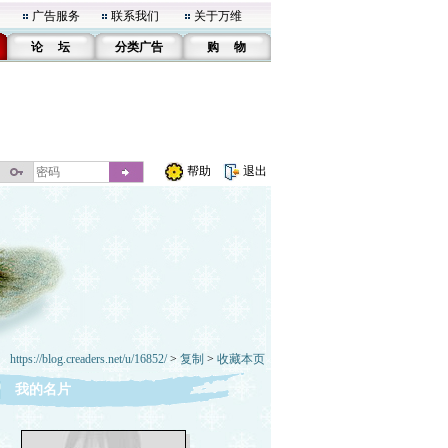
广告服务
联系我们
关于万维
论 坛
分类广告
购 物
帮助
退出
https://blog.creaders.net/u/16852/
>
复制
>
收藏本页
我的名片