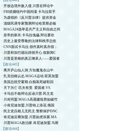
【政论446】
· 开放边境外敌入侵.川普在辩论中
· FBI抓捕纽约中国间谍.卡马拉双手
· 为虚假的《反川普法律》提供资金
· 顶级民调专家预测辩论哈里斯必输
· MAGA24选举是共产主义和自由之间
· 皇帝的新衣.卡马拉傀儡.辩论要吹
· 历史上最受尊敬的法律和秩序总统
· CNN面试卡马拉.假作真时真亦假；
· 川普和加巴德玩得很开心.假新闻C
· 川普是里根的真正继承人——爱国者
【政论445】
· 离开庐山仙人洞.方知魔鬼在山中.
· 扎克伯格认怂.MAGA运动.双英加盟
· 美国总统空窗期.白痴装死破鞋回
· 天下兴亡 匹夫有责. 爱国者.VS.
· 卡马拉不敢辩论反诬川普.民主党
· 川肯同盟.MAGA高屋建瓴势如破竹
· 小肯尼迪加盟.川普锦上添花.俄国
· 民主党压根儿无民主.警察保护DNC
· 肯尼迪后裔加盟.川普如虎添翼.MA
· 川普MAGA政治家.肯尼迪加盟.马斯
【政论444】