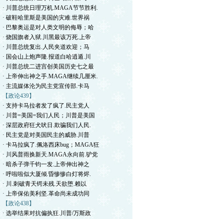
· 川普总统日理万机.MAGA节节胜利.
· 破鞋哈里斯是美国的灾难.世界祸
· 巴黎奥运是对人类文明的侮辱；哈
· 烧国旗者入狱.川黑最该万死.上帝
· 川普总统复出.人民夹道欢迎；马
· 国会山上炮声隆.报道白哈逍遁.川
· 川普总统二进宫创美国历史七之最
· 上帝伸出神之手.MAGA继续几厘米.
· 主流媒体沦为民主党宣传部.卡马
【政论439】
· 支持卡马拉者发了疯了.民主党人
· 川普=美国=我们人民；川普是美国
· 深层政府狂犬吠日.欺骗我们人民.
· 民主党是对美国民主的威胁.川普
· 卡马拉疯了.佩洛西床bug；MAGA狂
· 川风普雨换新天.MAGA永向前.驴党
· 暗杀子弹千钧一发.上帝伸出神之
· 呼啦啦似大厦倾.昏惨惨白灯将烬.
· 川.刺破青天锷未残.天欲堕.赖以
· 上帝保佑美利坚.革命尚未成功同
【政论438】
· 选举结果对抗偏执狂.川普/万斯政