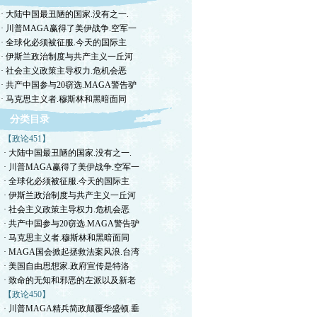
· 大陆中国最丑陋的国家.没有之一.
· 川普MAGA赢得了美伊战争.空军一
· 全球化必须被征服.今天的国际主
· 伊斯兰政治制度与共产主义一丘河
· 社会主义政策主导权力.危机会恶
· 共产中国参与20窃选.MAGA警告驴
· 马克思主义者.穆斯林和黑暗面同
分类目录
【政论451】
· 大陆中国最丑陋的国家.没有之一.
· 川普MAGA赢得了美伊战争.空军一
· 全球化必须被征服.今天的国际主
· 伊斯兰政治制度与共产主义一丘河
· 社会主义政策主导权力.危机会恶
· 共产中国参与20窃选.MAGA警告驴
· 马克思主义者.穆斯林和黑暗面同
· MAGA国会掀起拯救法案风浪.台湾
· 美国自由思想家.政府宣传是特洛
· 致命的无知和邪恶的左派以及新老
【政论450】
· 川普MAGA精兵简政颠覆华盛顿.垂