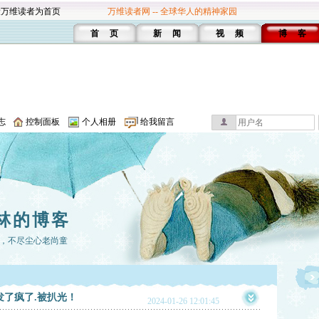
设万维读者为首页
万维读者网 -- 全球华人的精神家园
首 页
新 闻
视 频
博 客
志
控制面板
个人相册
给我留言
林的博客
，不尽尘心老尚童
发了疯了.被扒光！
2024-01-26 12:01:45