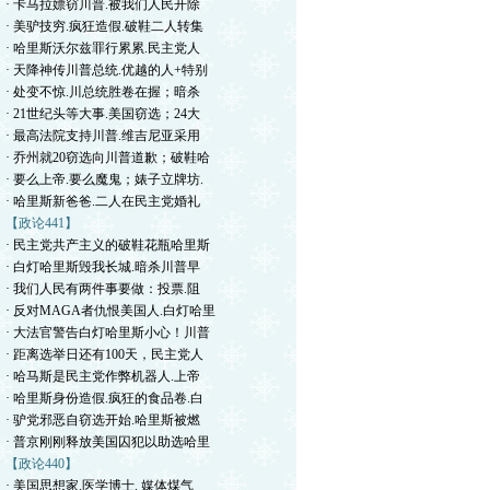
· 卡马拉嫖窃川普.被我们人民开除
· 美驴技穷.疯狂造假.破鞋二人转集
· 哈里斯沃尔兹罪行累累.民主党人
· 天降神传川普总统.优越的人+特别
· 处变不惊.川总统胜卷在握；暗杀
· 21世纪头等大事.美国窃选；24大
· 最高法院支持川普.维吉尼亚采用
· 乔州就20窃选向川普道歉；破鞋哈
· 要么上帝.要么魔鬼；婊子立牌坊.
· 哈里斯新爸爸.二人在民主党婚礼
【政论441】
· 民主党共产主义的破鞋花瓶哈里斯
· 白灯哈里斯毁我长城.暗杀川普早
· 我们人民有两件事要做：投票.阻
· 反对MAGA者仇恨美国人.白灯哈里
· 大法官警告白灯哈里斯小心！川普
· 距离选举日还有100天，民主党人
· 哈马斯是民主党作弊机器人.上帝
· 哈里斯身份造假.疯狂的食品卷.白
· 驴党邪恶自窃选开始.哈里斯被燃
· 普京刚刚释放美国囚犯以助选哈里
【政论440】
· 美国思想家.医学博士. 媒体煤气