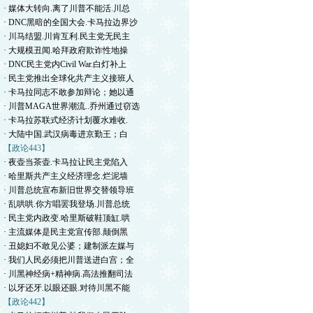
· 媒体大转向.离了川普不能活.川总
· DNC黑暗的全国大会.卡马拉边界沙
· 川马结盟.川肯互利.民主党无民主
· 大规模丑闻.哈拜政府欺诈性地操
· DNC民主党内Civil War.白灯补上
· 民主党推出全球化共产主义接班人
· 卡马拉同志不敢参加辩论；她以通
· 川普MAGA世界潮流..乔州通过窃选
· 卡马拉苏联式经济计划覆水难收.
· 大陆中国.武汉病毒进京勤王；白
【政论443】
· 夜壶当茶壶.卡马拉让民主党陷入
· 哈里斯共产主义经济理念.烂泥墙
· 川普总统宣布新旧世界交替领导班
· 乱哄哄.你方唱罢我登场.川普总统
· 民主党内政变.哈里斯破鞋顶缸.哄
· 主流媒体是民主党宣传部.颠倒黑
· 丑媳妇不敢见公婆；建制派左媒与
· 我们人民必须把川普送进白宫；全
· 川黑神经病+精神病.高法推翻司法
· 以牙还牙.以眼还眼.对待川黑不能
【政论442】