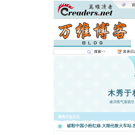
搜索>>
发表日
木秀于
难消客气衰犹壮
网络日志正文
破鞋中国小粉红婊.大闹伦敦火车站.