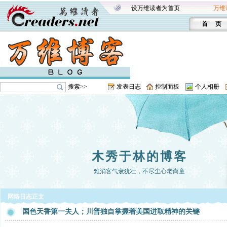
设万维读者为首页
万维
首 页
搜索>>
发表日志
控制面板
个人相册
木秀于林的博客
难消客气衰犹壮，不尽尘心老尚童
网络日志正文
国色天香第一夫人；川普独自掌握着美国进取精神的关键