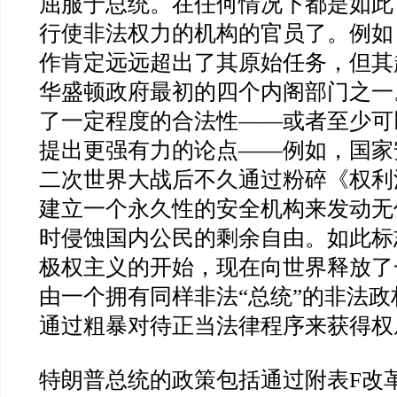
屈服于总统。在任何情况下都是如此
行使非法权力的机构的官员了。例如
作肯定远远超出了其原始任务，但其
华盛顿政府最初的四个内阁部门之一
了一定程度的合法性
——
或者至少可
提出更强有力的论点
——
例如，国家
二次世界大战后不久通过粉碎《权利
建立一个永久性的安全机构来发动无
时侵蚀国内公民的剩余自由。如此标
极权主义的开始，现在向世界释放了
由一个拥有同样非法
“
总统
”
的非法政
通过粗暴对待正当法律程序来获得权
特朗普总统的政策包括通过附表
F
改