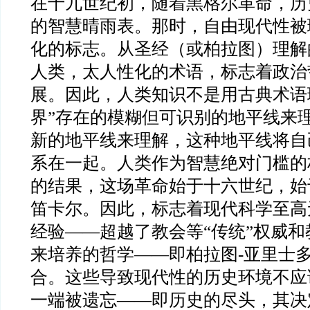
在十九世纪初，随着黑格尔革命，历
的智慧晴雨表。那时，自由现代性被
化的标志。从圣经（或柏拉图）理解
人类，太人性化的术语，标志着政治
展。因此，人类知识不是用古典术语
界
”
存在的模糊但可识别的地平线来
新的地平线来理解，这种地平线将自
系在一起。人类作为智慧绝对门槛的
的结果，这场革命始于十六世纪，始
笛卡尔。因此，标志着现代科学至高
经验
——
超越了教会等
“
传统
”
权威和
来培养的哲学
——
即柏拉图
-
亚里士
合。这些导致现代性的历史环境不应
一端被遗忘
——
即历史的尽头，其决