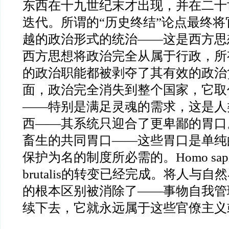
东西在十九世纪末才出现，并在二十
迭代。所谓的
“
历史终结
”
论点最终将
越的政治形式的统治
——
这是西方思
西方思想将政治完全从属于行政，所
的政治职能都被剥夺了其有效的政治
面，政治完全消失到整个国家，它取
——
特别是满足灵魂的需求，这是人
西
——
其系统只迎合了更卑鄙的胃口
畜生的共同胃口
——
这些胃口是单纯
保护为名的制度所必需的。
Homo sap
brutalis
的转变已经完成。将人与自然
的根本区别被消除了
——
事物自我管
续下去，它就永远属于这些官僚主义