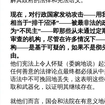
解其政府的法律和宪法语义。
现在，对行政国家发动攻击
——
用
相当于
“
排干沼泽
”——
被最非法的
为
“
不民主
”——
即那些从未通过定
审查的机构，尽管在许多情况下
—
构
——
是基于可疑的，如果不是彻
由。
他们宪法上令人怀疑（委婉地说）起
任何善意的法律论点最终都必须从中
语法中不可挽回地丢失，这表明这些
取和武器化，以证明其继续存在。
就他们而言，国会和法院在有意义地