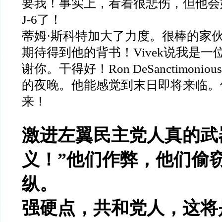
要我！事实上，看着很悲伤，但他会
J-6
了！
蒂姆
·
斯科特加大了力度。很棒的家
期待得到他的背书！
Vivek
说我是一
谢你。干得好！
Ron DeSanctimonious
的夜晚。他能感觉到末日即将来临。
来！
激进左翼民主党人真的武
义！
”
他们作弊，他们偷
纵。
强硬点，共和党人，这将