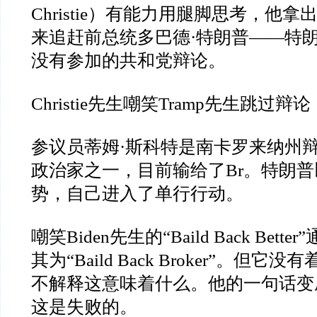
Christie
）有能力用腿脚思考，他拿
来追赶前总统多巴德
·
特朗普
——
特
没有参加的共和党辩论。
Christie
先生嘲笑
Tramp
先生跳过辩论
参议员蒂姆
·
斯科特是南卡罗来纳州
政治家之一，目前输给了
Br
。特朗普
势，自己进入了单行行动。
嘲笑
Biden
先生的
“Baild Back Better”
其为
“Baild Back Broker”
。但它没有
不解释这意味着什么。他的一句话变
这是失败的。