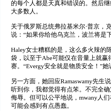
的每个人都是天真和错误的。然后继
大多数人。
关于俄罗斯总统弗拉基米尔
·
普京，
说：
“
如果你给他乌克兰，波兰将是
Haley
女士糟糕的是，这么多火辣的
袋，以至于
Abe
可能仅在音量上就赢
赛。
“Evergy
安全就是物质安全！
”
她
另一方面，她回应
Ramaswamy
先生说
听到你，我都觉得有点笨。
不完全确
侮辱。但可以公平地说，
mwany
人们
可能会感到有点愚蠢。