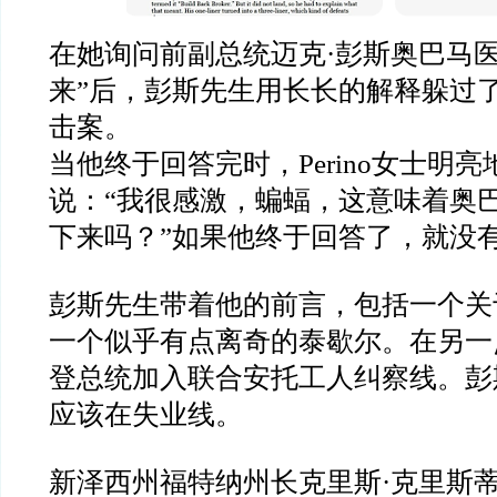
在她询问前副总统迈克
·
彭斯奥巴马
来
”
后，彭斯先生用长长的解释躲过
击案。
当他终于回答完时，
Perino
女士明亮
说：
“
我很感激，蝙蝠，这意味着奥
下来吗？
”
如果他终于回答了，就没
彭斯先生带着他的前言，包括一个关
一个似乎有点离奇的泰歇尔。
在另一
登总统加入联合安托工人纠察线。彭
应该在
失业线。
新泽西州福特纳州长克里斯
·
克里斯