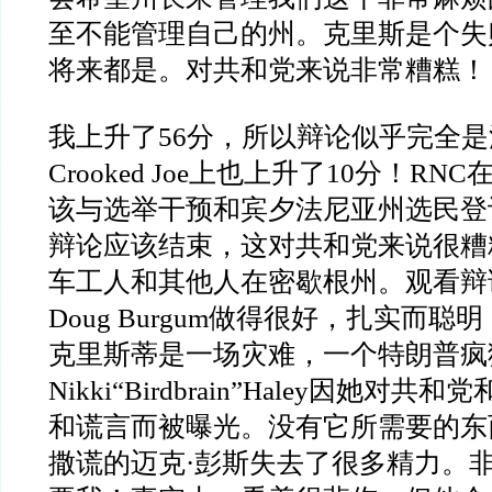
至不能管理自己的州。克里斯是个失
将来都是。对共和党来说非常糟糕！
我上升了
56
分，所以辩论似乎完全是
Crooked Joe
上也上升了
10
分！
RNC
该与选举干预和宾夕法尼亚州选民登
辩论应该结束，这对共和党来说很糟
车工人和其他人在密歇根州。观看辩
Doug Burgum
做得很好，扎实而聪明
克里斯蒂是一场灾难，一个特朗普疯
Nikki“Birdbrain”Haley
因她对共和党
和谎言而被曝光。没有它所需要的东
撒谎的迈克
·
彭斯失去了很多精力。