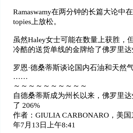
Ramaswamy
在两分钟的长篇大论中在
topies
上放松。
虽然
Haley
女士可能在数量上获胜，
冷酷的送货单线的金牌给了佛罗里达
罗恩
·
德桑蒂斯谈论国内石油和天然
……
～～～～～～～～～～
自德桑蒂斯成为州长以来，佛罗里达
了
206%
作者：
GIULIA CARBONARO
，美国
年
7
月
13
日上午
8:41