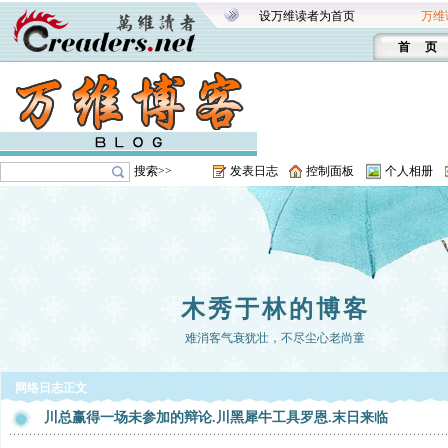
设万维读者为首页
万维
首 页
搜索>>
发表日志
控制面板
个人相册
木秀于林的博客
难消客气衰犹壮，不尽尘心老尚童
网络日志正文
川总赢得一场未参加的辩论.川黑犀牛工具罗恩.末日来临