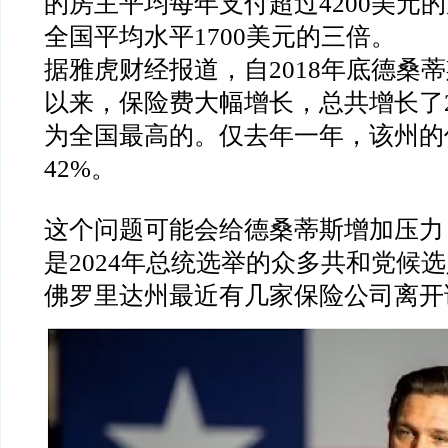
的房主平均每年支付超过
4200
美元的
全国平均水平
1700
美元的三倍。
据雅虎财经报道，自
2018
年底德桑蒂
以来，保险费大幅增长，总共增长了
为全国最高的。仅去年一年，该州的
42%
。
这个问题可能会给德桑蒂斯增加压力
是
2024
年总统选举的众多共和党候选
佛罗里达州最近有几家保险公司离开