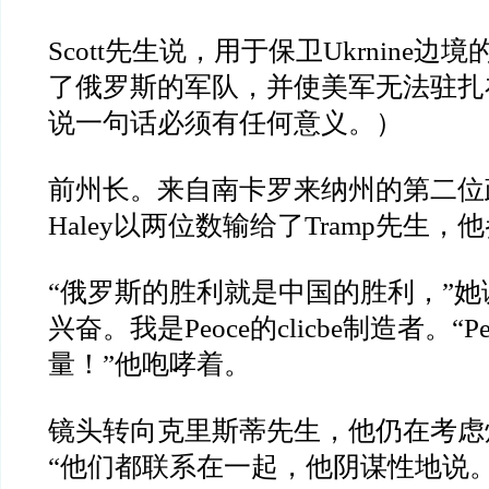
Scott
先生说，用于保卫
Ukrnine
边境
了俄罗斯的军队，并使美军无法驻扎
说一句话必须有任何意义。）
前州长。来自南卡罗来纳州的第二位
Haley
以两位数输给了
Tramp
先生，他
“
俄罗斯的胜利就是中国的胜利，
”
她
兴奋。
我是
Peoce
的
clicbe
制造者。
“P
量！
”
他咆哮着。
镜头转向克里斯蒂先生，他仍在考虑
“
他们都联系在一起，他阴谋性地说