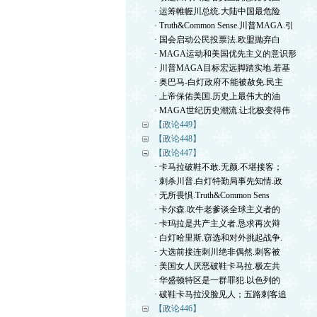
· 运筹帷幄川总统.大陆中国最危险
· Truth&Common Sense.川普MAGA.引
· 国会启动公民投票法.欧盟抛弃白
· MAGA运动和美国优先主义的意识形
· 川普MAGA目标宏远脚踏实地.若基
· 奥巴马-白灯政府不能被赦免.民主
· 上帝保佑美国.历史上最伟大的油
· MAGA世纪历史潮流.让北极变得伟
【政论449】
【政论448】
【政论447】
· 卡马拉破鞋不敢.无颜.不堪接客；
· 刺杀川普.白灯特勤局事先知情.政
· 无所畏惧.Truth&Common Sens
· 卡尔森.吹牛老爹谈全球主义者的
· 卡玛拉是共产主义者.恳求再次辩
· 白灯哈里斯.窃选和对外挑起战争.
· 大选前接连刺川绝非偶然.刺客被
· 美国女人厌恶破鞋卡马拉.极左共
· 华盛顿特区是一群罪犯.以色列的
· 破鞋卡马拉没脸见人；五路刺客追
【政论446】