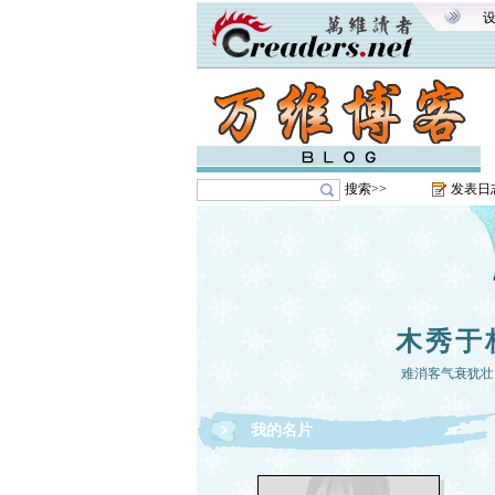
搜索>>
发表日
木秀于
难消客气衰犹壮
我的名片