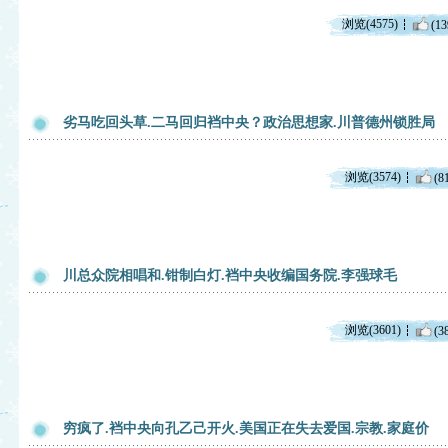
浏览(4575)
(13
劣马吃回头草.二马回归裆中央？政治思想家.川普德州锁胜局
浏览(3574)
(8
川总众院相唱和.钳制白灯.裆中央收编国务院.李强球毛
浏览(3601)
(3
穷疯了.裆中央向孔乙己开火.美国正在失去爱国.宗教.家庭价