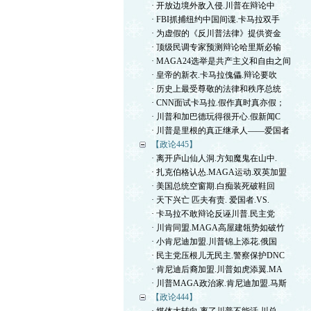
· 开放边境外敌入侵.川普在辩论中
· FBI抓捕纽约中国间谍.卡马拉双手
· 为虚假的《反川普法律》提供资金
· 顶级民调专家预测辩论哈里斯必输
· MAGA24选举是共产主义和自由之间
· 皇帝的新衣.卡马拉傀儡.辩论要吹
· 历史上最受尊敬的法律和秩序总统
· CNN面试卡马拉.假作真时真亦假；
· 川普和加巴德玩得很开心.假新闻C
· 川普是里根的真正继承人——爱国者
【政论445】
· 离开庐山仙人洞.方知魔鬼在山中.
· 扎克伯格认怂.MAGA运动.双英加盟
· 美国总统空窗期.白痴装死破鞋回
· 天下兴亡 匹夫有责. 爱国者.VS.
· 卡马拉不敢辩论反诬川普.民主党
· 川肯同盟.MAGA高屋建瓴势如破竹
· 小肯尼迪加盟.川普锦上添花.俄国
· 民主党压根儿无民主.警察保护DNC
· 肯尼迪后裔加盟.川普如虎添翼.MA
· 川普MAGA政治家.肯尼迪加盟.马斯
【政论444】