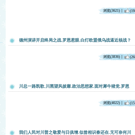
浏览(3621)
(19
德州演讲开启终局之战.罗恩惹眼.白灯欧盟俄乌战逼近核战？
浏览(3836)
(26
川总一路凯歌.川黑望风披靡.政治思想家.面对犀牛猪党.罗恩
浏览(4022)
(15
我们人民对川普之敬爱与日俱增.似曾相识春还在.无可奈何川