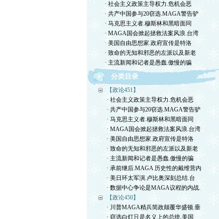
· 社会主义政策主导权力.危机会恶
· 共产中国参与20窃选.MAGA警告驴
· 马克思主义者.穆斯林和黑暗面同
· MAGA国会掀起拯救法案风浪.台湾
· 美国自由思想家.政府宣传是特洛
· 致命的无知和邪恶的左派以及新老
· 主流新闻和记者是愚蠢.傲慢的骗
分类目录
【政论451】
· 社会主义政策主导权力.危机会恶
· 共产中国参与20窃选.MAGA警告驴
· 马克思主义者.穆斯林和黑暗面同
· MAGA国会掀起拯救法案风浪.台湾
· 美国自由思想家.政府宣传是特洛
· 致命的无知和邪恶的左派以及新老
· 主流新闻和记者是愚蠢.傲慢的骗
· 承前继后.MAGA 历史性的戴维营内
· 美日环太军演.卢比奥深刻总结.台
· 数据中心争论是MAGA议程的内战.
【政论450】
· 川普MAGA精兵简政颠覆华盛顿.垂
· 窃选白灯只是名义上的总统.美国