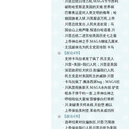
· 川普总统日理万机.MAGA节节胜利.
· 破鞋哈里斯是美国的灾难.世界祸
· 巴黎奥运是对人类文明的侮辱；哈
· 烧国旗者入狱.川黑最该万死.上帝
· 川普总统复出.人民夹道欢迎；马
· 国会山上炮声隆.报道白哈逍遁.川
· 川普总统二进宫创美国历史七之最
· 上帝伸出神之手.MAGA继续几厘米.
· 主流媒体沦为民主党宣传部.卡马
【政论439】
· 支持卡马拉者发了疯了.民主党人
· 川普=美国=我们人民；川普是美国
· 深层政府狂犬吠日.欺骗我们人民.
· 民主党是对美国民主的威胁.川普
· 卡马拉疯了.佩洛西床bug；MAGA狂
· 川风普雨换新天.MAGA永向前.驴党
· 暗杀子弹千钧一发.上帝伸出神之
· 呼啦啦似大厦倾.昏惨惨白灯将烬.
· 川.刺破青天锷未残.天欲堕.赖以
· 上帝保佑美利坚.革命尚未成功同
【政论438】
· 选举结果对抗偏执狂.川普/万斯政
· 上帝保佑我们人民川普总统为美国