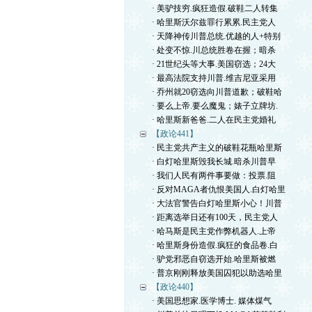
· 美驴技穷.疯狂造假.破鞋二人转集
· 哈里斯沃尔兹罪行累累.民主党人
· 天降神传川普总统.优越的人+特别
· 处变不惊.川总统胜卷在握；暗杀
· 21世纪头等大事.美国窃选；24大
· 最高法院支持川普.维吉尼亚采用
· 乔州就20窃选向川普道歉；破鞋哈
· 要么上帝.要么魔鬼；婊子立牌坊.
· 哈里斯新爸爸.二人在民主党婚礼
【政论441】
· 民主党共产主义的破鞋花瓶哈里斯
· 白灯哈里斯毁我长城.暗杀川普早
· 我们人民有两件事要做：投票.阻
· 反对MAGA者仇恨美国人.白灯哈里
· 大法官警告白灯哈里斯小心！川普
· 距离选举日还有100天，民主党人
· 哈马斯是民主党作弊机器人.上帝
· 哈里斯身份造假.疯狂的食品卷.白
· 驴党邪恶自窃选开始.哈里斯被燃
· 普京刚刚释放美国囚犯以助选哈里
【政论440】
· 美国思想家.医学博士. 媒体煤气