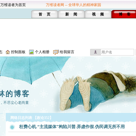
设万维读者为首页
万维读者网 -- 全球华人的精神家园
首 页
新 闻
视 频
博 客
志
控制面板
个人相册
给我留言
林的博客
，不尽尘心老尚童
网络日志列表 【政论352】
枉费心机.“主流媒体”构陷川普.弄虚作假.伪民调无所不用