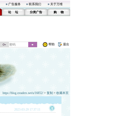
广告服务
联系我们
关于万维
论 坛
分类广告
购 物
帮助
退出
https://blog.creaders.net/u/16852/
>
复制
>
收藏本页
2023-03-29 17:37:11