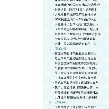
· 媒体大转向.离了川普不能活.川总
· DNC黑暗的全国大会.卡马拉边界沙
· 川马结盟.川肯互利.民主党无民主
· 大规模丑闻.哈拜政府欺诈性地操
· DNC民主党内Civil War.白灯补上
· 民主党推出全球化共产主义接班人
· 卡马拉同志不敢参加辩论；她以通
· 川普MAGA世界潮流..乔州通过窃选
· 卡马拉苏联式经济计划覆水难收.
· 大陆中国.武汉病毒进京勤王；白
【政论443】
· 夜壶当茶壶.卡马拉让民主党陷入
· 哈里斯共产主义经济理念.烂泥墙
· 川普总统宣布新旧世界交替领导班
· 乱哄哄.你方唱罢我登场.川普总统
· 民主党内政变.哈里斯破鞋顶缸.哄
· 主流媒体是民主党宣传部.颠倒黑
· 丑媳妇不敢见公婆；建制派左媒与
· 我们人民必须把川普送进白宫；全
· 川黑神经病+精神病.高法推翻司法
· 以牙还牙.以眼还眼.对待川黑不能
【政论442】
· 卡马拉嫖窃川普.被我们人民开除