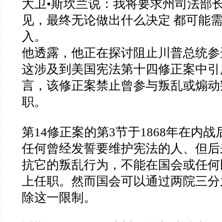
大卫
•
斯坎兰说：我将要求州司法部
见，最终无论做出什么决定
都可能
入。
他透露，他正在探讨阻止川普总统参
这涉及到美国宪法第十四修正案中引
言，该修正案禁止曾参与叛乱或煽动
职。
第
14
修正案的第
3
节于
1868
年在内战
任何曾经发誓要维护宪法的人、但后
抗它的叛乱行为，不能在国会或任何
上任职。然而国会可以通过两院三分
除这一限制。