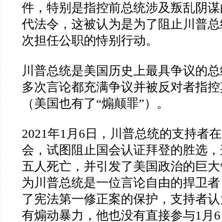
件，特别是指控前总统涉及叛乱阴谋
代法令，这被认为是为了阻止川普总
次担任公职的恃别行动。
川普总统是美国历史上最具争议的总
多次言论都充满争议并被反对者指控
（美国也有了
“
煽颠罪
”
）。
2021
年
1
月
6
日，川普总统的支持者在
会，试图阻止国会认证拜登的胜选，
五人死亡，并引发了美国政治的巨大
为川普总统是一位言论自由的捍卫者
了宪法第一修正案的保护，支持者认
有煽动暴力，他也没有直接参与
1
月
6