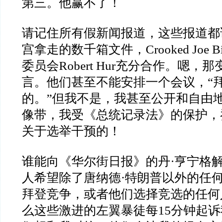
第三。他赢不了！
请记住所有假新闻报道，这些报道都
宫拿走的数千箱文件，
Crooked Joe B
委员会
Robert Hur
充分合作。嗯，那
言。他们甚至不能安排一个会议，
“
的。
”
但我不是，我甚至公开和自由
像带，我受《总统记录法》的保护，
关于选举干预的！
谁能向《华尔街日报》的丹
·
亨宁格
人希望除了唐纳德
·
特朗普以外的任
拜登竞争，或者他们选择竞选的任何
么这些激进的左翼暴徒每
15
分钟起诉