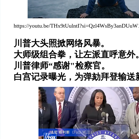
https://youtu.be/THx9tUulntI?si=Qzl4WsBy3anDUuW
川普大头照掀网络风暴。
大师级组合拳，让左派直呼意外
川普律师
“
感谢
"
检察官。
白宫记录曝光，为弹劾拜登输送