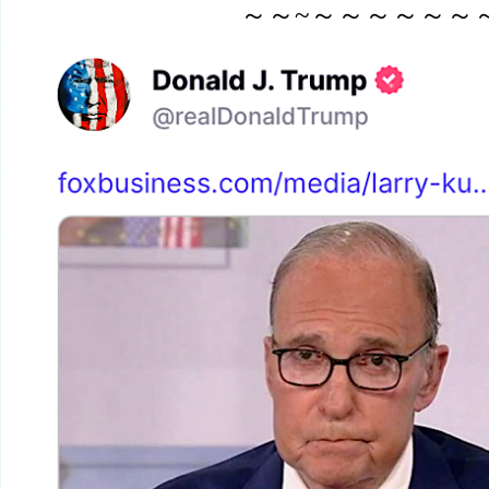
～～
~
～～～～～～