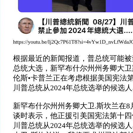
https://youtu.be/Ij2Qc7P61T8?si=4vYw1D_nvLfWdaJ
根据最近的新闻报道，普总统可能被
总统大选，新罕布什尔州州务卿大卫
伦斯
•
卡普兰正在考虑根据美国宪法
川普总统从
2024
年总统选举的候选人
新罕布什尔州州务卿大卫
.
斯坎兰在
8
谈时表示，他正援引美国宪法第十四
川普总统从
2024
年总统选举的候选人