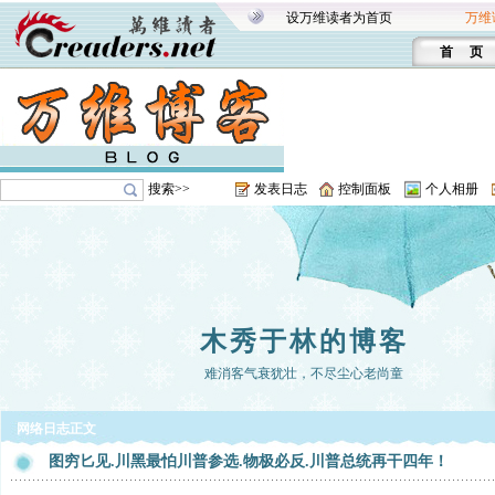
设万维读者为首页
万维
首 页
搜索>>
发表日志
控制面板
个人相册
木秀于林的博客
难消客气衰犹壮，不尽尘心老尚童
网络日志正文
图穷匕见.川黑最怕川普参选.物极必反.川普总统再干四年！