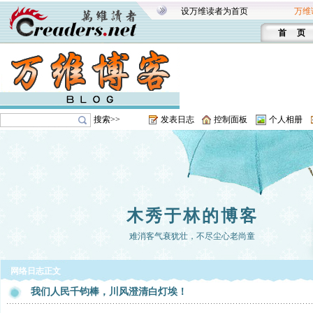
设万维读者为首页
万维
首 页
搜索>>
发表日志
控制面板
个人相册
木秀于林的博客
难消客气衰犹壮，不尽尘心老尚童
网络日志正文
我们人民千钧棒，川风澄清白灯埃！