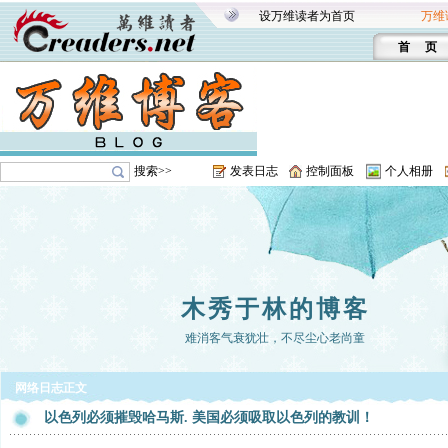
设万维读者为首页
万维
首 页
搜索>>
发表日志
控制面板
个人相册
木秀于林的博客
难消客气衰犹壮，不尽尘心老尚童
网络日志正文
以色列必须摧毁哈马斯. 美国必须吸取以色列的教训！