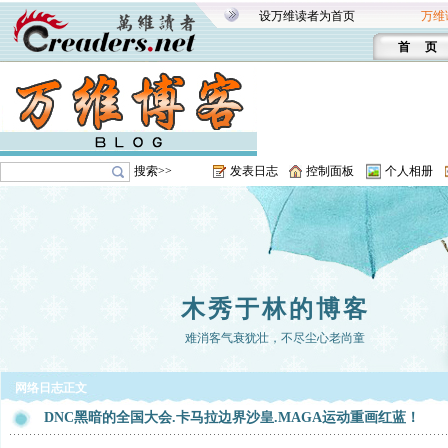
设万维读者为首页
万维
首 页
搜索>>
发表日志
控制面板
个人相册
木秀于林的博客
难消客气衰犹壮，不尽尘心老尚童
网络日志正文
DNC黑暗的全国大会.卡马拉边界沙皇.MAGA运动重画红蓝！