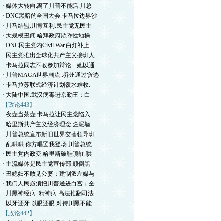
· 媒体大转向.离了川普不能活.川总
· DNC黑暗的全国大会.卡马拉边界沙
· 川马结盟.川肯互利.民主党无民主
· 大规模丑闻.哈拜政府欺诈性地操
· DNC民主党内Civil War.白灯补上
· 民主党推出全球化共产主义接班人
· 卡马拉同志不敢参加辩论；她以通
· 川普MAGA世界潮流..乔州通过窃选
· 卡马拉苏联式经济计划覆水难收.
· 大陆中国.武汉病毒进京勤王；白
【政论443】
· 夜壶当茶壶.卡马拉让民主党陷入
· 哈里斯共产主义经济理念.烂泥墙
· 川普总统宣布新旧世界交替领导班
· 乱哄哄.你方唱罢我登场.川普总统
· 民主党内政变.哈里斯破鞋顶缸.哄
· 主流媒体是民主党宣传部.颠倒黑
· 丑媳妇不敢见公婆；建制派左媒与
· 我们人民必须把川普送进白宫；全
· 川黑神经病+精神病.高法推翻司法
· 以牙还牙.以眼还眼.对待川黑不能
【政论442】