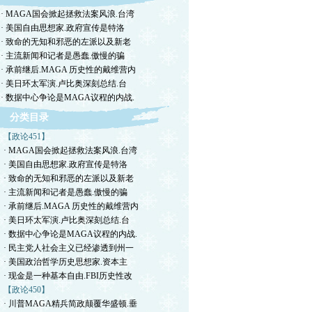
· MAGA国会掀起拯救法案风浪.台湾
· 美国自由思想家.政府宣传是特洛
· 致命的无知和邪恶的左派以及新老
· 主流新闻和记者是愚蠢.傲慢的骗
· 承前继后.MAGA 历史性的戴维营内
· 美日环太军演.卢比奥深刻总结.台
· 数据中心争论是MAGA议程的内战.
分类目录
【政论451】
· MAGA国会掀起拯救法案风浪.台湾
· 美国自由思想家.政府宣传是特洛
· 致命的无知和邪恶的左派以及新老
· 主流新闻和记者是愚蠢.傲慢的骗
· 承前继后.MAGA 历史性的戴维营内
· 美日环太军演.卢比奥深刻总结.台
· 数据中心争论是MAGA议程的内战.
· 民主党人社会主义已经渗透到州一
· 美国政治哲学历史思想家.资本主
· 现金是一种基本自由.FBI历史性改
【政论450】
· 川普MAGA精兵简政颠覆华盛顿.垂