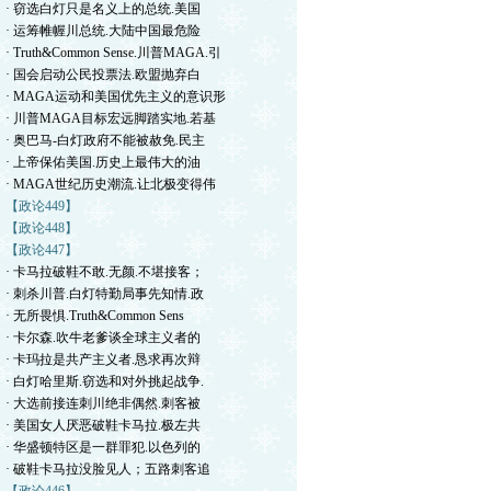
· 窃选白灯只是名义上的总统.美国
· 运筹帷幄川总统.大陆中国最危险
· Truth&Common Sense.川普MAGA.引
· 国会启动公民投票法.欧盟抛弃白
· MAGA运动和美国优先主义的意识形
· 川普MAGA目标宏远脚踏实地.若基
· 奥巴马-白灯政府不能被赦免.民主
· 上帝保佑美国.历史上最伟大的油
· MAGA世纪历史潮流.让北极变得伟
【政论449】
【政论448】
【政论447】
· 卡马拉破鞋不敢.无颜.不堪接客；
· 刺杀川普.白灯特勤局事先知情.政
· 无所畏惧.Truth&Common Sens
· 卡尔森.吹牛老爹谈全球主义者的
· 卡玛拉是共产主义者.恳求再次辩
· 白灯哈里斯.窃选和对外挑起战争.
· 大选前接连刺川绝非偶然.刺客被
· 美国女人厌恶破鞋卡马拉.极左共
· 华盛顿特区是一群罪犯.以色列的
· 破鞋卡马拉没脸见人；五路刺客追