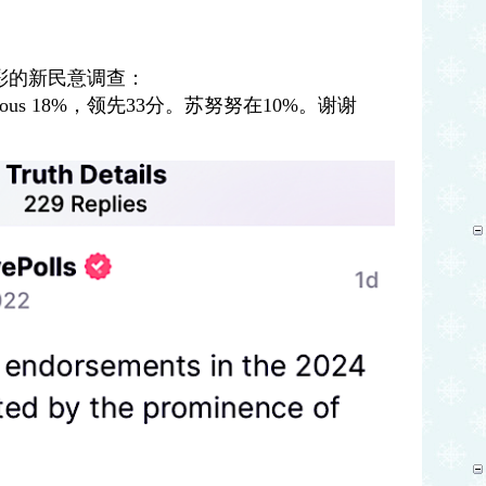
彩的新民意调查：
ious 18%
，领先
33
分。苏努努在
10%
。谢谢