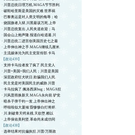
· 川普总统日理万机.MAGA节节胜利.
· 破鞋哈里斯是美国的灾难.世界祸
· 巴黎奥运是对人类文明的侮辱；哈
· 烧国旗者入狱.川黑最该万死.上帝
· 川普总统复出.人民夹道欢迎；马
· 国会山上炮声隆.报道白哈逍遁.川
· 川普总统二进宫创美国历史七之最
· 上帝伸出神之手.MAGA继续几厘米.
· 主流媒体沦为民主党宣传部.卡马
【政论439】
· 支持卡马拉者发了疯了.民主党人
· 川普=美国=我们人民；川普是美国
· 深层政府狂犬吠日.欺骗我们人民.
· 民主党是对美国民主的威胁.川普
· 卡马拉疯了.佩洛西床bug；MAGA狂
· 川风普雨换新天.MAGA永向前.驴党
· 暗杀子弹千钧一发.上帝伸出神之
· 呼啦啦似大厦倾.昏惨惨白灯将烬.
· 川.刺破青天锷未残.天欲堕.赖以
· 上帝保佑美利坚.革命尚未成功同
【政论438】
· 选举结果对抗偏执狂.川普/万斯政