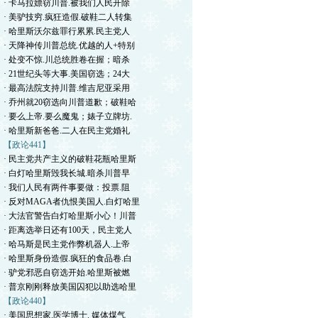
· 卡马拉嫖窃川普.被我们人民开除
· 美驴技穷.疯狂造假.破鞋二人转集
· 哈里斯沃尔兹罪行累累.民主党人
· 天降神传川普总统.优越的人+特别
· 处变不惊.川总统胜卷在握；暗杀
· 21世纪头等大事.美国窃选；24大
· 最高法院支持川普.维吉尼亚采用
· 乔州就20窃选向川普道歉；破鞋哈
· 要么上帝.要么魔鬼；婊子立牌坊.
· 哈里斯新爸爸.二人在民主党婚礼
【政论441】
· 民主党共产主义的破鞋花瓶哈里斯
· 白灯哈里斯毁我长城.暗杀川普早
· 我们人民有两件事要做：投票.阻
· 反对MAGA者仇恨美国人.白灯哈里
· 大法官警告白灯哈里斯小心！川普
· 距离选举日还有100天，民主党人
· 哈马斯是民主党作弊机器人.上帝
· 哈里斯身份造假.疯狂的食品卷.白
· 驴党邪恶自窃选开始.哈里斯被燃
· 普京刚刚释放美国囚犯以助选哈里
【政论440】
· 美国思想家.医学博士. 媒体煤气