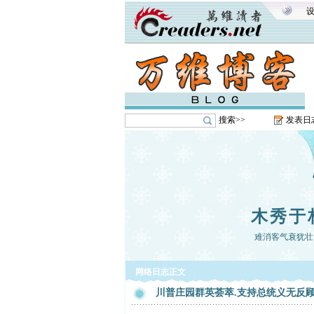
搜索>>
发表日
木秀于
难消客气衰犹壮
网络日志正文
川普庄园群英荟萃.支持总统义无反顾