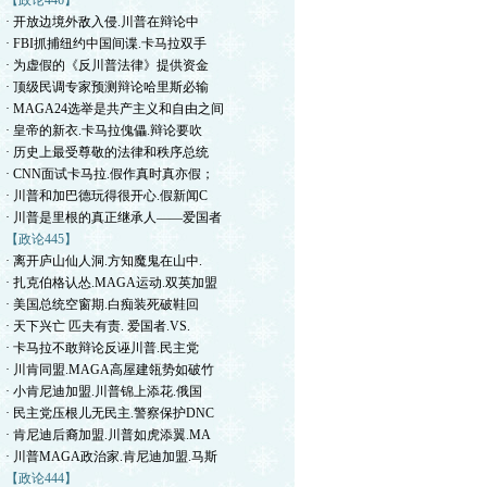
【政论446】
· 开放边境外敌入侵.川普在辩论中
· FBI抓捕纽约中国间谍.卡马拉双手
· 为虚假的《反川普法律》提供资金
· 顶级民调专家预测辩论哈里斯必输
· MAGA24选举是共产主义和自由之间
· 皇帝的新衣.卡马拉傀儡.辩论要吹
· 历史上最受尊敬的法律和秩序总统
· CNN面试卡马拉.假作真时真亦假；
· 川普和加巴德玩得很开心.假新闻C
· 川普是里根的真正继承人——爱国者
【政论445】
· 离开庐山仙人洞.方知魔鬼在山中.
· 扎克伯格认怂.MAGA运动.双英加盟
· 美国总统空窗期.白痴装死破鞋回
· 天下兴亡 匹夫有责. 爱国者.VS.
· 卡马拉不敢辩论反诬川普.民主党
· 川肯同盟.MAGA高屋建瓴势如破竹
· 小肯尼迪加盟.川普锦上添花.俄国
· 民主党压根儿无民主.警察保护DNC
· 肯尼迪后裔加盟.川普如虎添翼.MA
· 川普MAGA政治家.肯尼迪加盟.马斯
【政论444】