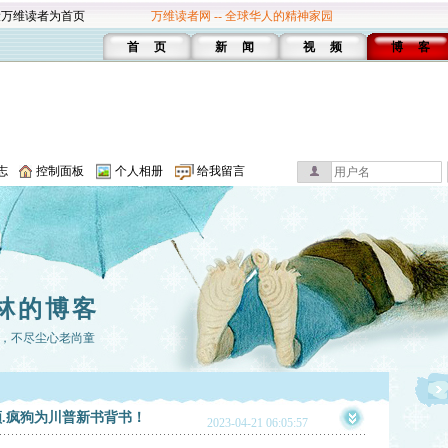
设万维读者为首页
万维读者网 -- 全球华人的精神家园
首 页
新 闻
视 频
博 客
志
控制面板
个人相册
给我留言
林的博客
，不尽尘心老尚童
.疯狗为川普新书背书！
2023-04-21 06:05:57