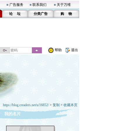
广告服务
联系我们
关于万维
论 坛
分类广告
购 物
帮助
退出
https://blog.creaders.net/u/16852/
>
复制
>
收藏本页
我的名片