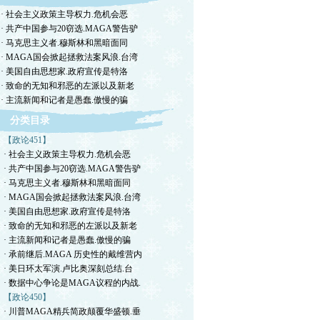
· 社会主义政策主导权力.危机会恶
· 共产中国参与20窃选.MAGA警告驴
· 马克思主义者.穆斯林和黑暗面同
· MAGA国会掀起拯救法案风浪.台湾
· 美国自由思想家.政府宣传是特洛
· 致命的无知和邪恶的左派以及新老
· 主流新闻和记者是愚蠢.傲慢的骗
分类目录
【政论451】
· 社会主义政策主导权力.危机会恶
· 共产中国参与20窃选.MAGA警告驴
· 马克思主义者.穆斯林和黑暗面同
· MAGA国会掀起拯救法案风浪.台湾
· 美国自由思想家.政府宣传是特洛
· 致命的无知和邪恶的左派以及新老
· 主流新闻和记者是愚蠢.傲慢的骗
· 承前继后.MAGA 历史性的戴维营内
· 美日环太军演.卢比奥深刻总结.台
· 数据中心争论是MAGA议程的内战.
【政论450】
· 川普MAGA精兵简政颠覆华盛顿.垂