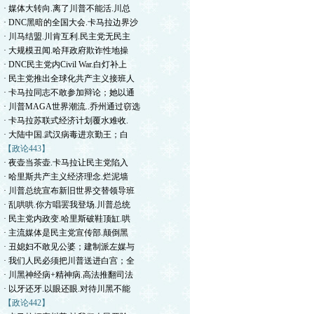
· 媒体大转向.离了川普不能活.川总
· DNC黑暗的全国大会.卡马拉边界沙
· 川马结盟.川肯互利.民主党无民主
· 大规模丑闻.哈拜政府欺诈性地操
· DNC民主党内Civil War.白灯补上
· 民主党推出全球化共产主义接班人
· 卡马拉同志不敢参加辩论；她以通
· 川普MAGA世界潮流..乔州通过窃选
· 卡马拉苏联式经济计划覆水难收.
· 大陆中国.武汉病毒进京勤王；白
【政论443】
· 夜壶当茶壶.卡马拉让民主党陷入
· 哈里斯共产主义经济理念.烂泥墙
· 川普总统宣布新旧世界交替领导班
· 乱哄哄.你方唱罢我登场.川普总统
· 民主党内政变.哈里斯破鞋顶缸.哄
· 主流媒体是民主党宣传部.颠倒黑
· 丑媳妇不敢见公婆；建制派左媒与
· 我们人民必须把川普送进白宫；全
· 川黑神经病+精神病.高法推翻司法
· 以牙还牙.以眼还眼.对待川黑不能
【政论442】