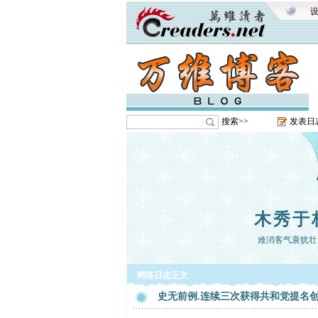
搜索>>
发表日
木秀于
难消客气衰犹壮
网络日志正文
史无前例.连续三次获得共和党提名创