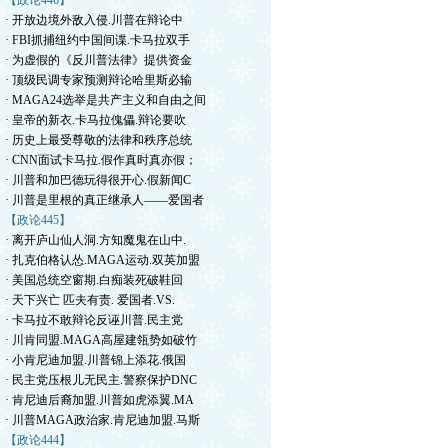
【政论446】
· 开放边境外敌入侵.川普在辩论中
· FBI抓捕纽约中国间谍.卡马拉双手
· 为虚假的《反川普法律》提供资金
· 顶级民调专家预测辩论哈里斯必输
· MAGA24选举是共产主义和自由之间
· 皇帝的新衣.卡马拉傀儡.辩论要吹
· 历史上最受尊敬的法律和秩序总统
· CNN面试卡马拉.假作真时真亦假；
· 川普和加巴德玩得很开心.假新闻C
· 川普是里根的真正继承人——爱国者
【政论445】
· 离开庐山仙人洞.方知魔鬼在山中.
· 扎克伯格认怂.MAGA运动.双英加盟
· 美国总统空窗期.白痴装死破鞋回
· 天下兴亡 匹夫有责. 爱国者.VS.
· 卡马拉不敢辩论反诬川普.民主党
· 川肯同盟.MAGA高屋建瓴势如破竹
· 小肯尼迪加盟.川普锦上添花.俄国
· 民主党压根儿无民主.警察保护DNC
· 肯尼迪后裔加盟.川普如虎添翼.MA
· 川普MAGA政治家.肯尼迪加盟.马斯
【政论444】