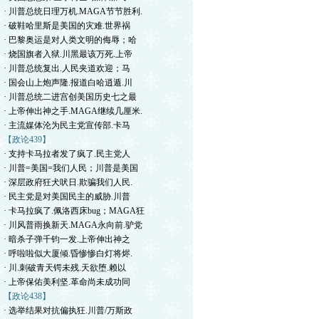
· 川普总统日理万机.MAGA节节胜利.
· 破鞋哈里斯是美国的灾难.世界祸
· 巴黎奥运是对人类文明的侮辱；哈
· 烧国旗者入狱.川黑最该万死.上帝
· 川普总统复出.人民夹道欢迎；马
· 国会山上炮声隆.报道白哈逍遁.川
· 川普总统二进宫创美国历史七之最
· 上帝伸出神之手.MAGA继续几厘米.
· 主流媒体沦为民主党宣传部.卡马
【政论439】
· 支持卡马拉者发了疯了.民主党人
· 川普=美国=我们人民；川普是美国
· 深层政府狂犬吠日.欺骗我们人民.
· 民主党是对美国民主的威胁.川普
· 卡马拉疯了.佩洛西床bug；MAGA狂
· 川风普雨换新天.MAGA永向前.驴党
· 暗杀子弹千钧一发.上帝伸出神之
· 呼啦啦似大厦倾.昏惨惨白灯将烬.
· 川.刺破青天锷未残.天欲堕.赖以
· 上帝保佑美利坚.革命尚未成功同
【政论438】
· 选举结果对抗偏执狂.川普/万斯政