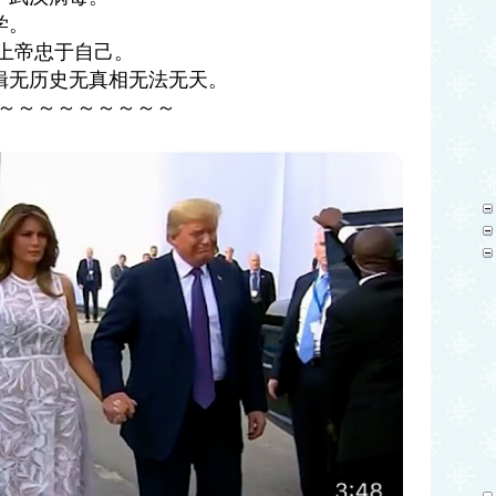
学。
。信仰上帝忠于自己。
辑无历史无真相无法无天。
～～～～～～～～～