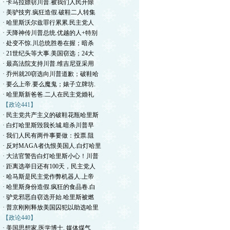
· 卡马拉嫖窃川普.被我们人民开除
· 美驴技穷.疯狂造假.破鞋二人转集
· 哈里斯沃尔兹罪行累累.民主党人
· 天降神传川普总统.优越的人+特别
· 处变不惊.川总统胜卷在握；暗杀
· 21世纪头等大事.美国窃选；24大
· 最高法院支持川普.维吉尼亚采用
· 乔州就20窃选向川普道歉；破鞋哈
· 要么上帝.要么魔鬼；婊子立牌坊.
· 哈里斯新爸爸.二人在民主党婚礼
【政论441】
· 民主党共产主义的破鞋花瓶哈里斯
· 白灯哈里斯毁我长城.暗杀川普早
· 我们人民有两件事要做：投票.阻
· 反对MAGA者仇恨美国人.白灯哈里
· 大法官警告白灯哈里斯小心！川普
· 距离选举日还有100天，民主党人
· 哈马斯是民主党作弊机器人.上帝
· 哈里斯身份造假.疯狂的食品卷.白
· 驴党邪恶自窃选开始.哈里斯被燃
· 普京刚刚释放美国囚犯以助选哈里
【政论440】
· 美国思想家.医学博士. 媒体煤气