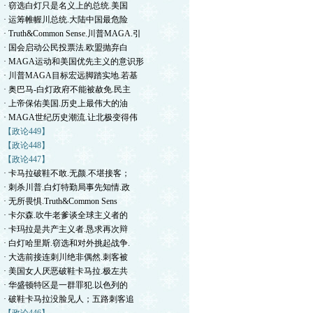
· 窃选白灯只是名义上的总统.美国
· 运筹帷幄川总统.大陆中国最危险
· Truth&Common Sense.川普MAGA.引
· 国会启动公民投票法.欧盟抛弃白
· MAGA运动和美国优先主义的意识形
· 川普MAGA目标宏远脚踏实地.若基
· 奥巴马-白灯政府不能被赦免.民主
· 上帝保佑美国.历史上最伟大的油
· MAGA世纪历史潮流.让北极变得伟
【政论449】
【政论448】
【政论447】
· 卡马拉破鞋不敢.无颜.不堪接客；
· 刺杀川普.白灯特勤局事先知情.政
· 无所畏惧.Truth&Common Sens
· 卡尔森.吹牛老爹谈全球主义者的
· 卡玛拉是共产主义者.恳求再次辩
· 白灯哈里斯.窃选和对外挑起战争.
· 大选前接连刺川绝非偶然.刺客被
· 美国女人厌恶破鞋卡马拉.极左共
· 华盛顿特区是一群罪犯.以色列的
· 破鞋卡马拉没脸见人；五路刺客追