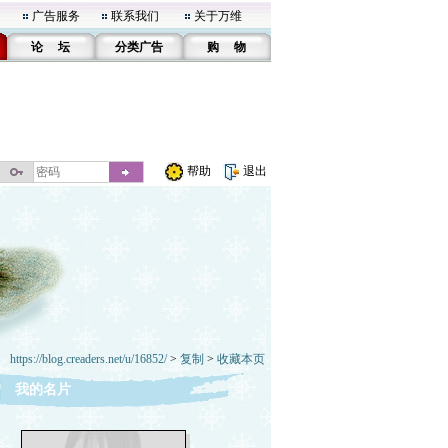
广告服务
联系我们
关于万维
论 坛
分类广告
购 物
帮助
退出
https://blog.creaders.net/u/16852/
>
复制
>
收藏本页
我的名片