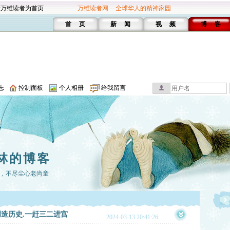
设万维读者为首页
万维读者网 -- 全球华人的精神家园
首 页
新 闻
视 频
博 客
志
控制面板
个人相册
给我留言
林的博客
，不尽尘心老尚童
造历史.一赶三二进宫
2024-03-13 20:41:26