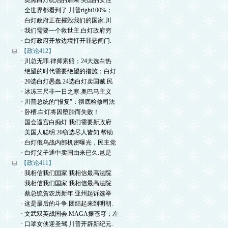
· 奥黑白灯统治的后果.美国的女性
· 全世界都看到了.川普right100%；
· 白灯政府正在摧毁我们的国家.川
· 我们需要一个救世主.白灯政府穷
· 白灯政府开放边境打开罪恶闸门.
【政论412】
· 川总无罪.律师索赔；24大选白热
· 绝望的时代需要绝望的措施；白灯
· 20选白灯愚蠢.24选白灯卖国贼.民
· 冰冻三尺非一日之寒.奥巴马主义
· 川普总统的“报复”：彻底检修司法
· 卧槽.白灯将因堕胎而失败！
· 国会逼宫白痴灯.我们需要新政府
· 美国人聪明.20窃选尽人皆知.帮助
· 白灯俄乌战内部机密曝光，民主党
· 白灯父子通中卖国由来已久.岂是
【政论411】
· 我相信我们国家.我相信最高法院
· 我相信我们国家.我相信最高法院.
· 蔡总统賀农历新年.亚州起诉选举
· 这是最后的斗争.团结起来到明朝.
· 文武双英战国会.MAGA振苍穹；左
· 口罩女侠迎圣驾.川普开辟新纪元.