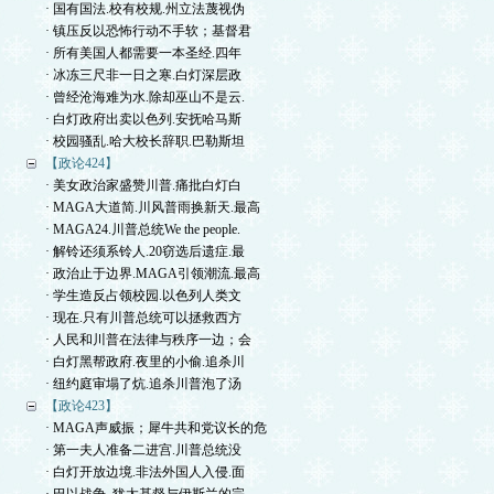
· 国有国法.校有校规.州立法蔑视伪
· 镇压反以恐怖行动不手软；基督君
· 所有美国人都需要一本圣经.四年
· 冰冻三尺非一日之寒.白灯深层政
· 曾经沧海难为水.除却巫山不是云.
· 白灯政府出卖以色列.安抚哈马斯
· 校园骚乱.哈大校长辞职.巴勒斯坦
【政论424】
· 美女政治家盛赞川普.痛批白灯白
· MAGA大道简.川风普雨换新天.最高
· MAGA24.川普总统We the people.
· 解铃还须系铃人.20窃选后遗症.最
· 政治止于边界.MAGA引领潮流.最高
· 学生造反占领校园.以色列人类文
· 现在.只有川普总统可以拯救西方
· 人民和川普在法律与秩序一边；会
· 白灯黑帮政府.夜里的小偷.追杀川
· 纽约庭审塌了炕.追杀川普泡了汤
【政论423】
· MAGA声威振；犀牛共和党议长的危
· 第一夫人准备二进宫.川普总统没
· 白灯开放边境.非法外国人入侵.面