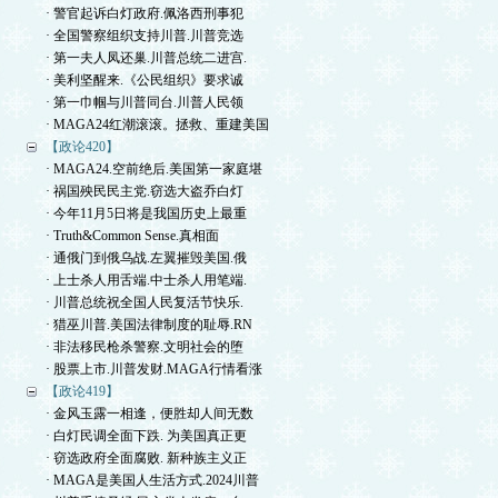
· 警官起诉白灯政府.佩洛西刑事犯
· 全国警察组织支持川普.川普竞选
· 第一夫人凤还巢.川普总统二进宫.
· 美利坚醒来.《公民组织》要求诚
· 第一巾帼与川普同台.川普人民领
· MAGA24红潮滚滚。拯救、重建美国
【政论420】
· MAGA24.空前绝后.美国第一家庭堪
· 祸国殃民民主党.窃选大盗乔白灯
· 今年11月5日将是我国历史上最重
· Truth&Common Sense.真相面
· 通俄门到俄乌战.左翼摧毁美国.俄
· 上士杀人用舌端.中士杀人用笔端.
· 川普总统祝全国人民复活节快乐.
· 猎巫川普.美国法律制度的耻辱.RN
· 非法移民枪杀警察.文明社会的堕
· 股票上市.川普发财.MAGA行情看涨
【政论419】
· 金风玉露一相逢，便胜却人间无数
· 白灯民调全面下跌. 为美国真正更
· 窃选政府全面腐败. 新种族主义正
· MAGA是美国人生活方式.2024川普