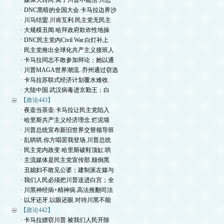
· 媒体大转向.离了川普不能活.川总
· DNC黑暗的全国大会.卡马拉边界沙
· 川马结盟.川肯互利.民主党无民主
· 大规模丑闻.哈拜政府欺诈性地操
· DNC民主党内Civil War.白灯补上
· 民主党推出全球化共产主义接班人
· 卡马拉同志不敢参加辩论；她以通
· 川普MAGA世界潮流..乔州通过窃选
· 卡马拉苏联式经济计划覆水难收.
· 大陆中国.武汉病毒进京勤王；白
【政论443】
· 夜壶当茶壶.卡马拉让民主党陷入
· 哈里斯共产主义经济理念.烂泥墙
· 川普总统宣布新旧世界交替领导班
· 乱哄哄.你方唱罢我登场.川普总统
· 民主党内政变.哈里斯破鞋顶缸.哄
· 主流媒体是民主党宣传部.颠倒黑
· 丑媳妇不敢见公婆；建制派左媒与
· 我们人民必须把川普送进白宫；全
· 川黑神经病+精神病.高法推翻司法
· 以牙还牙.以眼还眼.对待川黑不能
【政论442】
· 卡马拉嫖窃川普.被我们人民开除