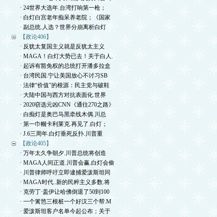
· 24世界大选年.台湾打响第一枪；
· 白灯白宫老年痴呆养老院；《国家
· 副总统.人选？世界分崩离析白灯
【政论406】
· 反犹太复国主义就是反犹太主义
· MAGA！白灯大势已去！关于白人.
· 起诉有豁免权的总统打开潘多拉盒
· 台湾民国.宁让美国放心不讨习SB
· 法律“价值”的根源：民主党与破鞋
· 大陆中国与西方对抗表面化.世界
· 2020窃选元凶CNN《通往270之路》
· 白痴灯是奥巴马黑牵线木偶.川总
· 第一巾帼卡利莱克.再见了.白灯；
· J.6三周年.白灯垂死反扑.川普重
【政论405】
· 万年太久争朝夕.川普总统将创造
· MAGA人间正道.川普会赢.白灯会偷
· 川普律师呼吁立即逮捕爱泼斯坦同
· MAGA时代..新的民粹主义多数.将
· 克劳丁·盖伊让哈佛倒退了50到100
· 一个篱笆三根桩一个好汉三个帮.M
· 爱泼斯坦客户名单今起公布；关于