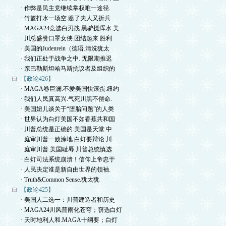
· 作弊是民主党继续掌权唯一途径.
· 竹篮打水一场空.赔了夫人又折兵
· MAGA24竞选白刃战.黑驴搅浑水.美
· 川总盛赞口罩女侠.团结起来.胜利
· 美国的Judenrein（德语.清洗犹太
· 我们正处于战争之中. 无限期推迟
· 亲巴勒斯坦哈马斯抗议者及组织的
【政论426】
· MAGA卷巨澜.不爱美国快滚蛋.纽约
· 我们人民真高兴.气死川黑不偿命.
· 美国妞儿谈关于“堕胎问题”的人类
· 世界认为白灯美国不如香蕉共和国
· 川普总统是正确的.美国是天堂.中
· 庭审川普一败涂地.白灯要辩论.川
· 庭审川普.美国耻辱.川普总统慎选
· 白灯司法系统崩溃！信仰上帝忠于
· 人民决定谁是新自由世界的领袖.
· Truth&Common Sense.犹太犹
【政论425】
· 美国人二选一：川普建造者和历史
· MAGA24川风普雨化苍穹；窃选白灯
· 天时地利人和.MAGA十纲要；白灯