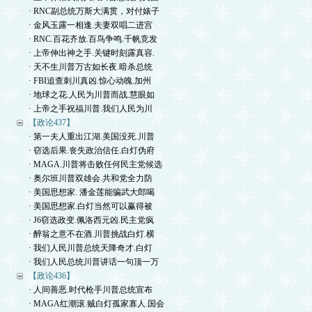
· RNC副总统万斯大满贯，对付婊子
· 金风玉露一相逢.夫妻双唱二进宫
· RNC.百花齐放.百鸟争鸣.千帆竞发
· 上帝伸出神之手.关键时刻露真容.
· 天不生川普万古如长夜.暗杀总统
· FBI追查刺川真凶.惊心动魄.加州
· 地球之花.人民为川普而战.慧眼如
· 上帝之手祝福川普.我们人民为川
【政论437】
· 第一夫人重出江湖.美国没死.川普
· 窃选后果.丧失政治信任.白灯伪府
· MAGA.川普将击败任何民主党候选
· 奥尔班川普双雄会.共和党全力防
· 美国思想家. 潘金莲能骗武大郎喝
· 美国思想家.白灯当然可以赢得被
· J6窃选政变.佩洛西元凶.民主党疯
· 醉翁之意不在酒.川普挑战白灯.横
· 我们人民川普总统天降奇才.白灯
· 我们人民总统川普讲话一句顶一万
【政论436】
· 人间善恶.时代枪手川普总统宣布
· MAGA红潮滚.贼白灯孤家寡人.国会