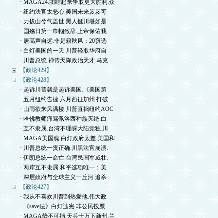
· MAGA24.团结起来争取更大胜利.众
· 纽约法官太恶心.美国未来岌岌可
· 力拔山兮气盖世.黑人挺川堪如是
· 国殇日第一巾帼致辞.上帝保佑我
· 居高声自远.非是籍秋风；20窃选
· 白灯美国的一天.川普轻取华府自
· 川普总统.神传天降政治天才.马克
【政论429】
【政论428】
· 起诉川普就是起诉美国.《美国第
· 五月纽约告捷.六月西征加州.打破
· 山雨欲来风满楼.川普直捣纽约AOC
· 哈佛教师痛骂佩洛西种族灭绝.白
· 互不隶属.台湾不理睬大陆党独.川
· MAGA美国魂.白灯政府太差.美国和
· 川普总统一贯正确.川黑法官崩溃.
· 伊朗总统一命亡.台湾民国军威壮.
· 两岸互不隶属.和平选项唯一；美
· 深层政府与全球主义一丘河.追杀
【政论427】
· 我从不喜欢川普到热爱他.伟大政
· 《save法》白灯违宪.非公民投票
· MAGA势不可挡.天兵十万下新州.兰