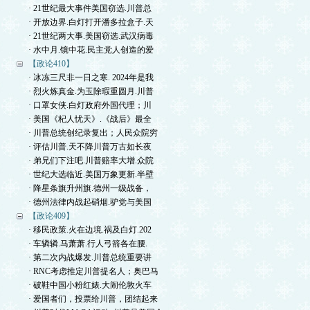
· 21世纪最大事件美国窃选.川普总
· 开放边界.白灯打开潘多拉盒子.天
· 21世纪两大事.美国窃选.武汉病毒
· 水中月.镜中花.民主党人创造的爱
【政论410】
· 冰冻三尺非一日之寒. 2024年是我
· 烈火炼真金.为玉除瑕重圆月.川普
· 口罩女侠.白灯政府外国代理；川
· 美国《杞人忧天》.《战后》最全
· 川普总统创纪录复出；人民众院穷
· 评估川普.天不降川普万古如长夜
· 弟兄们下注吧.川普赔率大增.众院
· 世纪大选临近.美国万象更新.半壁
· 降星条旗升州旗.德州一级战备，
· 德州法律内战起硝烟.驴党与美国
【政论409】
· 移民政策.火在边境.祸及白灯.202
· 车辚辚.马萧萧.行人弓箭各在腰.
· 第二次内战爆发.川普总统重要讲
· RNC考虑推定川普提名人；奥巴马
· 破鞋中国小粉红婊.大闹伦敦火车
· 爱国者们，投票给川普，团结起来