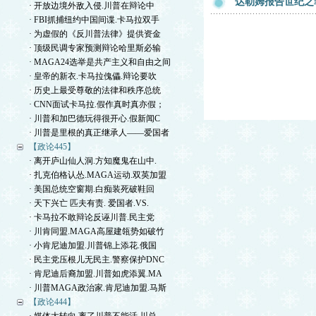
达勒姆报告世纪之
· 开放边境外敌入侵.川普在辩论中
· FBI抓捕纽约中国间谍.卡马拉双手
· 为虚假的《反川普法律》提供资金
· 顶级民调专家预测辩论哈里斯必输
· MAGA24选举是共产主义和自由之间
· 皇帝的新衣.卡马拉傀儡.辩论要吹
· 历史上最受尊敬的法律和秩序总统
· CNN面试卡马拉.假作真时真亦假；
· 川普和加巴德玩得很开心.假新闻C
· 川普是里根的真正继承人——爱国者
【政论445】
· 离开庐山仙人洞.方知魔鬼在山中.
· 扎克伯格认怂.MAGA运动.双英加盟
· 美国总统空窗期.白痴装死破鞋回
· 天下兴亡 匹夫有责. 爱国者.VS.
· 卡马拉不敢辩论反诬川普.民主党
· 川肯同盟.MAGA高屋建瓴势如破竹
· 小肯尼迪加盟.川普锦上添花.俄国
· 民主党压根儿无民主.警察保护DNC
· 肯尼迪后裔加盟.川普如虎添翼.MA
· 川普MAGA政治家.肯尼迪加盟.马斯
【政论444】