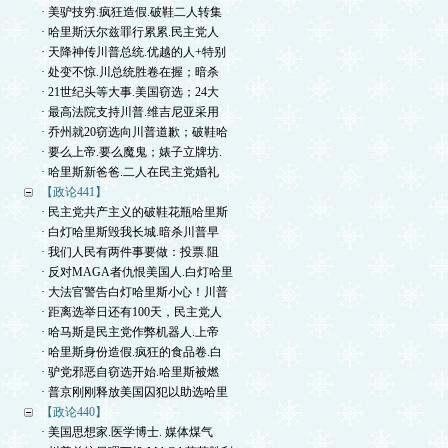
· 美驴技穷.疯狂造假.破鞋二人转集
· 哈里斯沃尔兹罪行累累.民主党人
· 天降神传川普总统.优越的人+特别
· 处变不惊.川总统胜卷在握；暗杀
· 21世纪头等大事.美国窃选；24大
· 最高法院支持川普.维吉尼亚采用
· 乔州就20窃选向川普道歉；破鞋哈
· 要么上帝.要么魔鬼；婊子立牌坊.
· 哈里斯新爸爸.二人在民主党婚礼
【政论441】
· 民主党共产主义的破鞋花瓶哈里斯
· 白灯哈里斯毁我长城.暗杀川普早
· 我们人民有两件事要做：投票.阻
· 反对MAGA者仇恨美国人.白灯哈里
· 大法官警告白灯哈里斯小心！川普
· 距离选举日还有100天，民主党人
· 哈马斯是民主党作弊机器人.上帝
· 哈里斯身份造假.疯狂的食品卷.白
· 驴党邪恶自窃选开始.哈里斯被燃
· 普京刚刚释放美国囚犯以助选哈里
【政论440】
· 美国思想家.医学博士. 媒体煤气