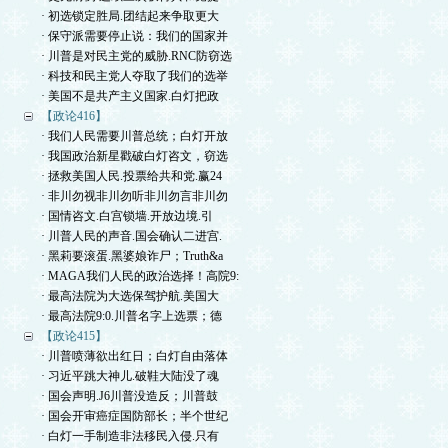
· 初选锁定胜局.团结起来争取更大
· 保守派需要停止说：我们的国家并
· 川普是对民主党的威胁.RNC防窃选
· 科技和民主党人夺取了我们的选举
· 美国不是共产主义国家.白灯把政
【政论416】
· 我们人民需要川普总统；白灯开放
· 我国政治新星戳破白灯咨文，窃选
· 拯救美国人民.投票给共和党.赢24
· 非川勿视非川勿听非川勿言非川勿
· 国情咨文.白宫锁墙.开放边境.引
· 川普人民的声音.国会确认二进宫.
· 黑莉要滚蛋.黑婆娘诈尸；Truth&a
· MAGA我们人民的政治选择！高院9:
· 最高法院为大选保驾护航.美国大
· 最高法院9:0.川普名字上选票；德
【政论415】
· 川普喷薄欲出红日；白灯自由落体
· 习近平跳大神儿.破鞋大陆没了魂
· 国会声明.J6川普没造反；川普鼓
· 国会开审癌症国防部长；半个世纪
· 白灯一手制造非法移民入侵.只有