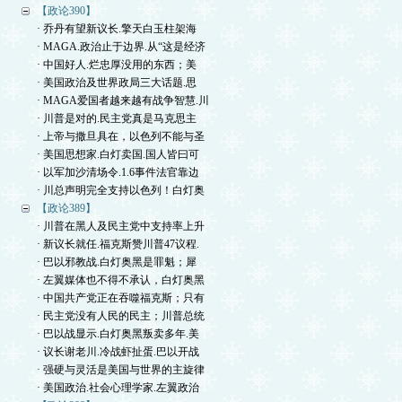
【政论390】
· 乔丹有望新议长.擎天白玉柱架海
· MAGA.政治止于边界.从“这是经济
· 中国好人.烂忠厚没用的东西；美
· 美国政治及世界政局三大话题.思
· MAGA爱国者越来越有战争智慧.川
· 川普是对的.民主党真是马克思主
· 上帝与撒旦具在，以色列不能与圣
· 美国思想家.白灯卖国.国人皆曰可
· 以军加沙清场令.1.6事件法官靠边
· 川总声明完全支持以色列！白灯奥
【政论389】
· 川普在黑人及民主党中支持率上升
· 新议长就任.福克斯赞川普47议程.
· 巴以邪教战.白灯奥黑是罪魁；犀
· 左翼媒体也不得不承认，白灯奥黑
· 中国共产党正在吞噬福克斯；只有
· 民主党没有人民的民主；川普总统
· 巴以战显示.白灯奥黑叛卖多年.美
· 议长谢老川.冷战虾扯蛋.巴以开战
· 强硬与灵活是美国与世界的主旋律
· 美国政治.社会心理学家.左翼政治