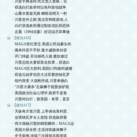
· 川普手捧圣经.民主党人发疯；台
· 窃选白灯政府对以色列发动战争.
· 山重水复疑无路.柳暗花明又一村
· 川普意外之财.黑法官狗咬尿泡.人
· 白灯窃选政府通过制造混乱和恐惧
· 左翼《1994法案》好话说尽坏事做
【政论418】
· MAGA世纪变迁.美国公民自豪头衔.
· 痛杀抖音不手软.最大威胁来自窃
· 开门缉盗.非法移民入侵.拨款难过
· 川普总统夫妻双双去投票，窃选白
· MAGA巨大胜利.高院6:3判德州逮捕
· 窃选元凶罗伯茨大法官要把纳瓦罗
· 纽约突变.大选刚开战.川普单挑白
· “川普大屠杀”左媒狮子屁股放驴屁
· 美国政治社会心理学.政府不是爸
· 川普对白灯；新美国：有罪，直至
【政论417】
· 天纵奇才老川普.上帝保佑美利坚.
· 迫害纳瓦罗令人发指.窃选政府垂
· 伟大领袖川普的精彩瞬间；MAGA运
· 美国大获全胜.主流传统媒体狮子
· 史无前例.连续三次获得共和党提