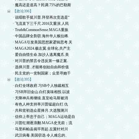
· 魔高还是道高？民调.75%的巴勒斯
【政论396】
· 说唱歌手挺川普.拜登再次竞选是“
· 飞流直下三千尺.2016又重演.人民
· Truth&CommonSense.MAGA重振
· 中国品牌全剽窃.海外华人猴拉稀.
· MAGA引发美国思想家逻辑思考.关
· MAGA2024.极左翼.全球化.共产主
· 爱自由惜生命.加沙人逃离魔爪.美
· 对川普的禁言令违反第一修正案.
· 选择川普. 才能将创始自由和价值
· 民主党的一党制国家；众里寻她千
【政论395】
· 白灯全球政府.习SB个人独裁相互
· 习SB拜旧金山.白灯臭味相投.以波
· 天降神兵将继续.直至哈马斯被消
· 有色人种支持率川普猛超白灯.仇
· 共和党初选众星捧月.大选预测川
· 信仰上帝忠于自己；MAGA运动是自
· 川普红潮逐浪翻.MAGA史无前；流
· 马里科帕县揭竿而起.左翼针对川
· 武汉病毒.美国窃选.令人难忘的、