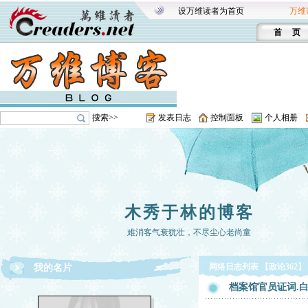
设万维读者为首页
万维
首 页
搜索>>
发表日志
控制面板
个人相册
木秀于林的博客
难消客气衰犹壮，不尽尘心老尚童
网络日志列表 【政论362】
我的名片
档案馆官员证词.白