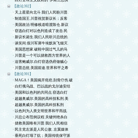
· 白灯全球主义政府的“伊斯兰恐惧
【政论392】
· 天上星星向北斗.我们人民盼川普.
· 制造国王.川普祝贺新议长；反客
· 美国政治.明修栈道暗渡陈仓.新议
· 窃选白灯对以色列造成了攻击.民
· 新议长诞生.我们人民听川总统的.
· 谈笑间.假川军犀牛埃默灰飞烟灭.
· 美国思想家.破鞋中国过气儿的马
· 川普是一个可以拯救西方世界的人
· 迫害鲍威尔.白灯窃选伪府做贼心
· 川普总统.美国前途.世界和平之希
【政论391】
· MAGA！美国揭开疮疤.刮骨疗伤.破
· 白灯俄乌战、巴以战的戈尔迪安结
· 美国和以色列的共同点.窃选白灯
· 超越奥威尔.美国的高科技私刑.美
· 超越奥威尔.美国的高科技私刑
· 以色列为人类文明世界和平而战.
· 川总公布范例议程.关键州绝杀白
· 拯救美国唯有川普.我们人民相信
· 民主党左派是人民公敌. 左翼媒体
· 垂死白灯塌了炕；美国传统保守派