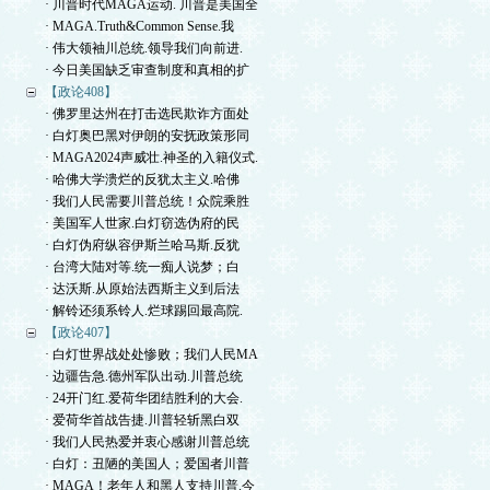
· 川普时代MAGA运动. 川普是美国全
· MAGA.Truth&Common Sense.我
· 伟大领袖川总统.领导我们向前进.
· 今日美国缺乏审查制度和真相的扩
【政论408】
· 佛罗里达州在打击选民欺诈方面处
· 白灯奥巴黑对伊朗的安抚政策形同
· MAGA2024声威壮.神圣的入籍仪式.
· 哈佛大学溃烂的反犹太主义.哈佛
· 我们人民需要川普总统！众院乘胜
· 美国军人世家.白灯窃选伪府的民
· 白灯伪府纵容伊斯兰哈马斯.反犹
· 台湾大陆对等.统一痴人说梦；白
· 达沃斯.从原始法西斯主义到后法
· 解铃还须系铃人.烂球踢回最高院.
【政论407】
· 白灯世界战处处惨败；我们人民MA
· 边疆告急.德州军队出动.川普总统
· 24开门红.爱荷华团结胜利的大会.
· 爱荷华首战告捷.川普轻斩黑白双
· 我们人民热爱并衷心感谢川普总统
· 白灯：丑陋的美国人；爱国者川普
· MAGA！老年人和黑人支持川普.今