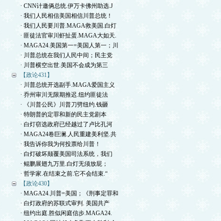
· CNN计邀俩总统.伊万卡佛州助选.J
· 我们人民相信美国相信川普总统！
· 我们人民要川普.MAGA救美国.白灯
· 匪徒法官审川虾扯蛋.MAGA大如天.
· MAGA24.美国第一=美国人第一；川
· 川普总统在我们人民中间；民主党
· 川普横空出世.美国不会成为第三
【政论431】
· 川普总统开选副手.MAGA爱国主义
· 乔州审川无限期推迟.纽约匪徒法
· 《川普公民》川普刀劈纽约.钱砸
· 特朗普的定罪和新的民主党剧本
· 白灯窃选政府已经越过了卢比孔河
· MAGA24卷巨澜.人民重建美利坚.共
· 我告诉你我为何投票给川普！
· 白灯破坏颠覆美国司法系统，我们
· 鲲鹏展翅九万里.白灯无须放屁；
· 哲学家.在结束之前.它不会结束.“
【政论430】
· MAGA24.川普=美国；《刑事定罪和
· 白灯政府的苏联式审判. 美国共产
· 纽约出庭.胜似闲庭信步.MAGA24.