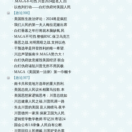
· .MAGA不可挡.川普2024提名人.白
· 以色列行动——白灯伪府对美国人民
【政论398】
· 美国医生政治评论：2024将是疯狂
· 我们人民的第一夫人梅拉尼娅出席
· 白灯垂暮之年行将就木脑缺氧.民
· MAGA不可挡.整顿RNC.保卫乌克兰
· 善恶之战.光明黑暗之战.支持以色
· 干预选举是拜登胜利的唯一希望.
· 川总声望振南卡.MAGA势力大！
· 白灯伪府故意摧毁美国经济.联合
· 白灯伪府诬陷川普无所不用其极.
· MAGA《美国第一法律》第一巾帼卡
【政论397】
· 南卡共和党地方选举的重大胜利.
· 美国总统人民议长相聚马拉歌.本
· 美国思想家逻辑思考：川普总统如
· 川总健康人民之福.川普民调一路
· 失去川普的美国.盲人骑瞎马.夜半
· 川普德州一家亲.保家卫国为人民.
· 逻辑哲学数学教师.牢记20.寄语24
· 国会公布1.6录像.人民自有公断.
· 川普回归人民拥戴.川黑驴党怂蔫