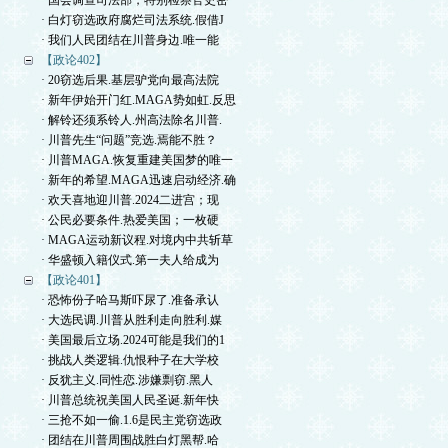
· 国会调查司法部，特别检察官史密
· 白灯窃选政府腐烂司法系统.假借J
· 我们人民团结在川普身边.唯一能
【政论402】
· 20窃选后果.基层驴党向最高法院
· 新年伊始开门红.MAGA势如虹.反思
· 解铃还须系铃人.州高法除名川普.
· 川普先生“问题”竞选.焉能不胜？
· 川普MAGA.恢复重建美国梦的唯一
· 新年的希望.MAGA迅速启动经济.确
· 欢天喜地迎川普.2024二进宫；现
· 公民必要条件.热爱美国；一枚硬
· MAGA运动新议程.对境内中共斩草
· 华盛顿入籍仪式.第一夫人给成为
【政论401】
· 恐怖份子哈马斯吓尿了.准备承认
· 大选民调.川普从胜利走向胜利.媒
· 美国最后立场.2024可能是我们的1
· 挑战人类逻辑.仇恨种子在大学校
· 反犹主义.同性恋.涉嫌剽窃.黑人
· 川普总统祝美国人民圣诞.新年快
· 三抢不如一偷.1.6是民主党窃选政
· 团结在川普周围战胜白灯黑帮.哈