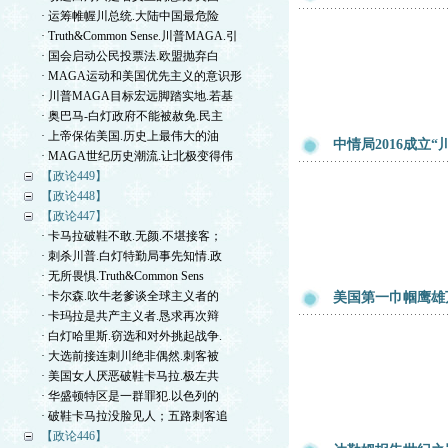
· 运筹帷幄川总统.大陆中国最危险
· Truth&Common Sense.川普MAGA.引
· 国会启动公民投票法.欧盟抛弃白
· MAGA运动和美国优先主义的意识形
· 川普MAGA目标宏远脚踏实地.若基
· 奥巴马-白灯政府不能被赦免.民主
· 上帝保佑美国.历史上最伟大的油
中情局2016成立
· MAGA世纪历史潮流.让北极变得伟
【政论449】
【政论448】
【政论447】
· 卡马拉破鞋不敢.无颜.不堪接客；
· 刺杀川普.白灯特勤局事先知情.政
· 无所畏惧.Truth&Common Sens
· 卡尔森.吹牛老爹谈全球主义者的
美国第一巾帼鹰雄
· 卡玛拉是共产主义者.恳求再次辩
· 白灯哈里斯.窃选和对外挑起战争.
· 大选前接连刺川绝非偶然.刺客被
· 美国女人厌恶破鞋卡马拉.极左共
· 华盛顿特区是一群罪犯.以色列的
· 破鞋卡马拉没脸见人；五路刺客追
【政论446】