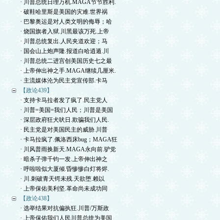
· 川普总统日理万机.MAGA节节胜利.
· 破鞋哈里斯是美国的灾难.世界祸
· 巴黎奥运是对人类文明的侮辱；哈
· 烧国旗者入狱.川黑最该万死.上帝
· 川普总统复出.人民夹道欢迎；马
· 国会山上炮声隆.报道白哈逍遁.川
· 川普总统二进宫创美国历史七之最
· 上帝伸出神之手.MAGA继续几厘米.
· 主流媒体沦为民主党宣传部.卡马
【政论439】
· 支持卡马拉者发了疯了.民主党人
· 川普=美国=我们人民；川普是美国
· 深层政府狂犬吠日.欺骗我们人民.
· 民主党是对美国民主的威胁.川普
· 卡马拉疯了.佩洛西床bug；MAGA狂
· 川风普雨换新天.MAGA永向前.驴党
· 暗杀子弹千钧一发.上帝伸出神之
· 呼啦啦似大厦倾.昏惨惨白灯将烬.
· 川.刺破青天锷未残.天欲堕.赖以
· 上帝保佑美利坚.革命尚未成功同
【政论438】
· 选举结果对抗偏执狂.川普/万斯政
· 上帝保佑我们人民川普总统为美国