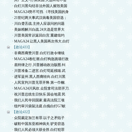
· 共产主义=打倒美国.大选辩论不会
· 白灯川黑勾结非法外国人摧毁美国
· MAGA24势不可挡.《寻找美国的身
· 21世纪两大事武汉病毒美国窃选；
· 川白聋舌战.主持人应该问的问题
· 美妹精解川白战.24大选是世界大
· 川普美国常识返回白宫.重建纽约
· MAGA24.让黑人美国再次伟大.白灯
【政论433】
· 非裔西裔赞川普.白灯行政令继续
· MAGA24卷红潮.白灯狗急跳墙行政
· 底特律之行.川普撼动政治版图.纠
· 川普准备二进宫.白灯苟延残喘.武
· 进军蓝州.黑人西裔转向.白灯川黑
· 人民宣判川普无罪开释.第一巾帼.
· MAGA24川风吹.众院拿司法部开刀.
· 祝川普总统生日快乐.国会地震.民
· 我们人民夺回国家.最高法院三项
· 纽约审川袋鼠法庭.白痴白灯G7献
【政论432】
· 众院裁定加兰有罪.以子之矛陷子
· 破鞋中国东亚精神病夫.驴党窃选
· 我们人民必须大获全胜.白灯犯罪