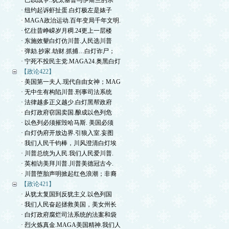
· 巴以战争..犹太基督与伊斯兰的宗
· 纽约起诉虾扯蛋.白灯极左是婊子
· MAGA政治运动.百年变局千年文明.
· 忆往昔峥嵘岁月稠.24更上一层楼
· 东施效颦白灯仿川普.人民选川普
· 弹劾.抄家.劫财.抓捕…白灯诈尸；
· 宁死不投民主党.MAGA24.奥黑白灯
【政论422】
· 美国第一夫人.现代自由女神；MAG
· 无中生有构陷川普.刑事司法系统
· 法律越多正义越少.白灯黑帮政府
· 白灯政府窃国卖国.酿成以色列危
· 以色列必须摧毁哈马斯. 美国必须
· 白灯伪府开放边界.引狼入室.妄图
· 我们人民千钧棒，川风澄清白灯埃
· 川普总统为人民.我们人民爱川普.
· 英相访美拜川普.川普美德冠古今.
· 川普堕胎声明掀起红色浪潮；非裔
【政论421】
· 从犹太复国到反犹主义.以色列国
· 我们人民奋起拯救美国，美女州长
· 白灯政府腐烂司法系统的法案和袋
· 烈火炼真金.MAGA美国精神.我们人