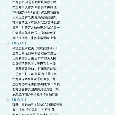
· 白灯窃贼.副总统娼妓足够蠢；跳
· 民主党承认作弊.川普要求再辨.医
· “高法被MAGA吞噬”.驴党狗急跳墙
· 人间正道有老川.最高法院已裁判.
· 独立日的无名英雄.MAGA高法见曙
· 天不生川普万古如长夜.MAGA歌一
· 白灯武大郎服毒.民主党骑驴难下.
· 高法推倒第一张多米诺骨牌.上帝
【政论435】
· 高法里程碑裁决《总统的胜利》川
· 虎奔山岗龙归海.川普准备二进宫.
· 太阳从西边出来.白灯不能为人民
· 白痴灯的替代者，奥巴马参与其中
· 川风普雨乾坤动.白灯川黑岂能逃.
· 川总拿白灯CNN开涮.高法裁决J6.
· 白灯政府两套司法系统追杀川普.
· 总统竞选辩论川普教训白灯CNN.我
· 西方世界和美国需要川普总统！鸿
· 从总统“辩论”中只能期待白痴灯是
【政论434】
· 破鞋中国狗肉节；MAGA24川军节节
· 审川违宪.辩论陷阱.白宫医生.药