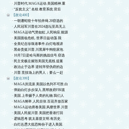
· 川普时代.MAGA运动.美国精神.重
· “反犹主义”.名校.教育系统.背后
【政论400】
· 一朝遭蛇咬十年怕井绳.20窃选的
· 人民冠军川普在2024选坛至高无上
· MAGA运动气势如虹.人民响应.能源
· 美国面临危机..世界日益动荡.我
· 全美纪念珍珠港事件.白灯电视讲
· 黑命贵挺川普.川黑犀牛狗咬尿泡.
· 10月7日是哈马斯的挑战信号.窃选
· 民主党极左摧毁美国无底线.提案
· 政治止于边界 逆转拜登伪府的边
· 川普.竞技场上的男人；要么一赶
【政论399】
· MAGA洪流滚.美国以色列不可胜.白
· 弹劾白灯步步深入.黑帮政府FBI直
· 美国.上帝赐予人类的礼物.我们人
· MAGA纲举.人民目张.百花齐放百家
· MAGA运动席卷美国.风靡世界.川普
· 美国人民挺川普.美国把香港打回
· 逻辑思考.犹太基督文明.有历史.
· 白灯怂恿大批恐怖份子进入美国.