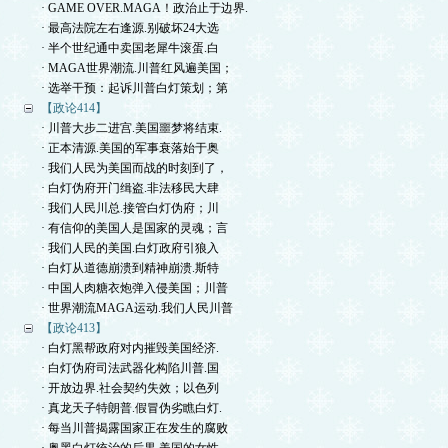
· GAME OVER.MAGA！政治止于边界.
· 最高法院左右逢源.别破坏24大选
· 半个世纪通中卖国老犀牛滚蛋.白
· MAGA世界潮流.川普红风遍美国；
· 选举干预：起诉川普白灯策划；第
【政论414】
· 川普大步二进宫.美国噩梦将结束.
· 正本清源.美国的军事衰落始于奥
· 我们人民为美国而战的时刻到了，
· 白灯伪府开门缉盗.非法移民大肆
· 我们人民川总.接管白灯伪府；川
· 有信仰的美国人是国家的灵魂；言
· 我们人民的美国.白灯政府引狼入
· 白灯从道德崩溃到精神崩溃.斯特
· 中国人肉糖衣炮弹入侵美国；川普
· 世界潮流MAGA运动.我们人民川普
【政论413】
· 白灯黑帮政府对内摧毁美国经济.
· 白灯伪府司法武器化构陷川普.国
· 开放边界.社会契约失效；以色列
· 真龙天子特朗普.假冒伪劣瞧白灯.
· 每当川普揭露国家正在发生的腐败