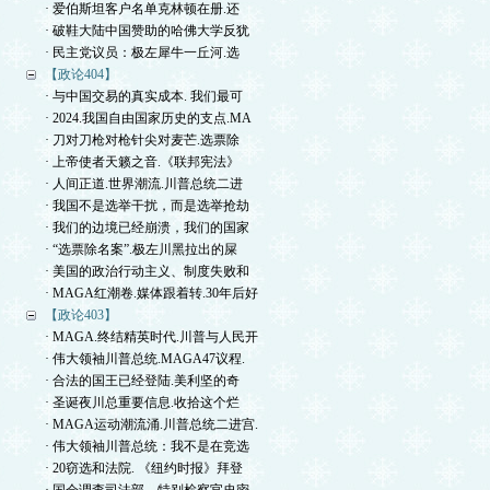
· 爱伯斯坦客户名单克林顿在册.还
· 破鞋大陆中国赞助的哈佛大学反犹
· 民主党议员：极左犀牛一丘河.选
【政论404】
· 与中国交易的真实成本. 我们最可
· 2024.我国自由国家历史的支点.MA
· 刀对刀枪对枪针尖对麦芒.选票除
· 上帝使者天籁之音.《联邦宪法》
· 人间正道.世界潮流.川普总统二进
· 我国不是选举干扰，而是选举抢劫
· 我们的边境已经崩溃，我们的国家
· “选票除名案”.极左川黑拉出的屎
· 美国的政治行动主义、制度失败和
· MAGA红潮卷.媒体跟着转.30年后好
【政论403】
· MAGA.终结精英时代.川普与人民开
· 伟大领袖川普总统.MAGA47议程.
· 合法的国王已经登陆.美利坚的奇
· 圣诞夜川总重要信息.收拾这个烂
· MAGA运动潮流涌.川普总统二进宫.
· 伟大领袖川普总统：我不是在竞选
· 20窃选和法院. 《纽约时报》拜登