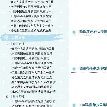
· 镰刀斧头是共产党自相残杀的工具
· 永记美国独立宣言.美日参加台湾
· 大陆中国最丑陋的国家.没有之一.
· 川普MAGA赢得了美伊战争.空军一
· 全球化必须被征服.今天的国际主
· 伊斯兰政治制度与共产主义一丘河
· 社会主义政策主导权力.危机会恶
珍珠项链.伟大美国
分类目录
【政论451】
· 镰刀斧头是共产党自相残杀的工具
· 永记美国独立宣言.美日参加台湾
· 大陆中国最丑陋的国家.没有之一.
· 川普MAGA赢得了美伊战争.空军一
· 全球化必须被征服.今天的国际主
德桑蒂斯参选.弹劾
· 伊斯兰政治制度与共产主义一丘河
· 社会主义政策主导权力.危机会恶
· 共产中国参与20窃选.MAGA警告驴
· 马克思主义者.穆斯林和黑暗面同
· MAGA国会掀起拯救法案风浪.台湾
【政论450】
· 川普MAGA精兵简政颠覆华盛顿.垂
FBI双标.希拉里
· 窃选白灯只是名义上的总统.美国