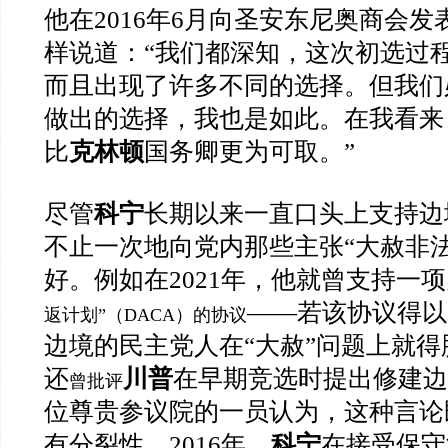
他在2016年6月向圣安东尼奥商会发
样说道：“我们都深知，这次初选过
而且出现了许多不同的选择。但我们
做出的选择，我也是如此。在我看来
比
克林顿
国务卿更为可取。”
尽管
科宁
长期以来一直口头上支持边
不止一次地向党内那些主张“大赦非
好。例如在2021年，他就曾支持一
——若该协议得以
返计划”（DACA）的协议
边境的民主党人在“大赦”问题上就
还
川普
在早期竞选时提出修建边
曾批评
位尊贵参议院的一员认为，这种言论
有分裂性。2016年，
科宁
在接受保守