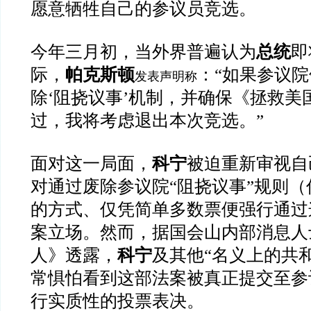
愿意牺牲自己的参议员竞选。
今年三月初，当外界普遍认为
总统
即
际，
帕克斯顿
：“如果参议
发表声明称
除‘阻挠议事’机制，并确保《拯救美
过，我将考虑退出本次竞选。”
面对这一局面，
科宁
被迫重新审视自
对通过废除参议院“阻挠议事”规则（
的方式、仅凭简单多数票便强行通过
案立场。然而，据国会山内部消息人
人》透露，
科宁
及其他“名义上的共
常惧怕看到这部法案被真正提交至参
行实质性的投票表决。