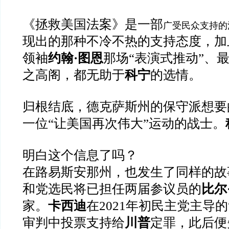
《拯救美国法案》是一部
广受民众支持的
现出的那种不冷不热的支持态度，加
领袖
约翰·图恩
那场“表演式推动”、
之高阁，都无助于
科宁
的选情。
归根结底，德克萨斯州的保守派想要
一位“让美国再次伟大”运动的战士。
明白这个信息了吗？
在路易斯安那州，也发生了同样的故
和党选民将已担任两届参议员的
比尔
家。
卡西迪
在2021年初民主党主导的
审判中投票支持给
川普
定罪，此后便