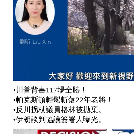
•川普背書117場全勝！
•帕克斯頓輕鬆斬落22年老將！
•反川拐杖議員格林被抛棄。
•伊朗談判協議簽署人曝光。