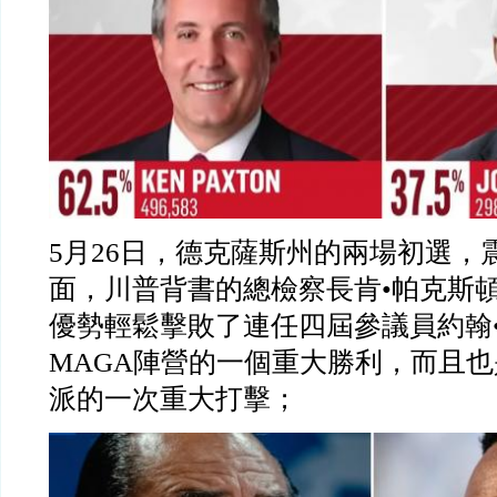
5月26日，德克薩斯州的兩場初選，
面，川普背書的總檢察長肯•帕克斯頓
優勢輕鬆擊敗了連任四屆參議員約翰
MAGA陣營的一個重大勝利，而且
派的一次重大打擊；