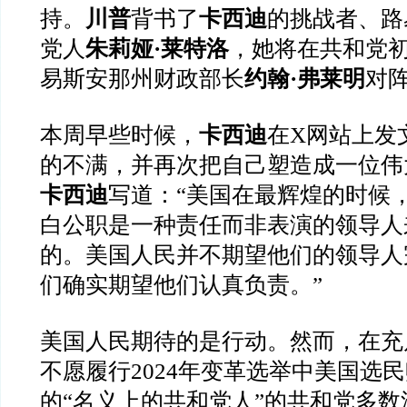
持。
川普
背书了
卡西迪
的挑战者、路
党人
朱莉娅·莱特洛
，她将在共和党
易斯安那州财政部长
约翰·弗莱明
对
本周早些时候，
卡西迪
在X网站上发
的不满，并再次把自己塑造成一位伟
卡西迪
写道
：“美国在最辉煌的时候
白公职是一种责任而非表演的领导人
的。美国人民并不期望他们的领导人
们确实期望他们认真负责。”
美国人民期待的是行动。然而，在充
不愿履行2024年变革选举中美国选
的“名义上的共和党人”的共和党多