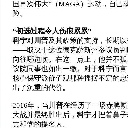
国再次伟大”（MAGA）运动，自己
险。
“初选过程令人伤痕累累”
科宁
对
川普
及其政策的支持，长期以
——取决于这位德克萨斯州参议员判
向往哪边吹。在这一点上，他并不孤
议院同事也如出一辙。对于
科宁
而言
核心保守派价值观那种摇摆不定的忠
出了沉重的代价。
2016年，当
川普
在经历了一场赤膊厮
大战并最终胜出后，
科宁
才捏着鼻子
共和党的提名人。