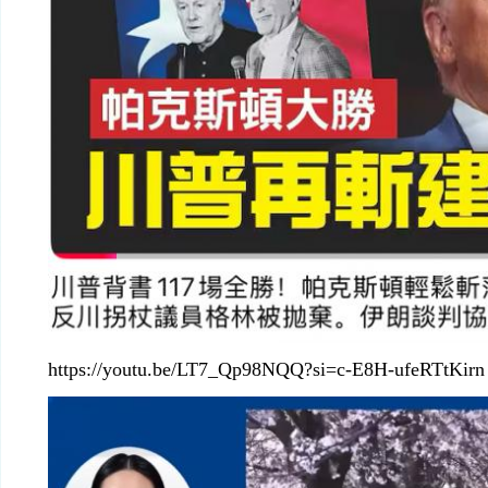
https://youtu.be/LT7_Qp98NQQ?si=c-E8H-ufeRTtKirn