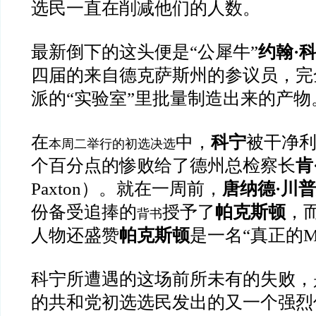
选民一直在削减他们的人数。
最新倒下的这头便是“公犀牛”
约翰·
四届的来自德克萨斯州的参议员，完
派的“实验室”里批量制造出来的产物
在
中，
科宁
被干净利
本周二举行的初选决选
个百分点的惨败给了德州总检察长
肯
Paxton）。就在一周前，
唐纳德·川普
份备受追捧的
授予了
帕克斯顿
，
背书
人物还盛赞
帕克斯顿
是一名“真正的M
科宁所遭遇的这场前所未有的失败，
的共和党初选选民发出的又一个强烈