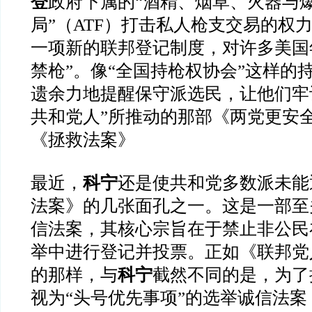
登
政府下属的“酒精、烟草、火器与
局”（ATF）打击私人枪支交易的权
一项新的联邦登记制度，对许多美国
禁枪”。像“全国持枪权协会”这样的
遗余力地提醒保守派选民，让他们牢
共和党人”所推动的那部《两党更安
《拯救法案》
最近，
科宁
还是使共和党多数派未能
法案》的几张面孔之一。这是一部至
信法案，其核心宗旨在于禁止非公民
举中进行登记并投票。正如《联邦党
的那样，与
科宁
截然不同的是，为了
视为“头号优先事项”的选举诚信法案