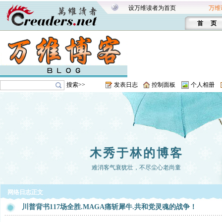
设万维读者为首页
万维
首 页
搜索>>
发表日志
控制面板
个人相册
木秀于林的博客
难消客气衰犹壮，不尽尘心老尚童
网络日志正文
川普背书117场全胜.MAGA痛斩犀牛.共和党灵魂的战争！