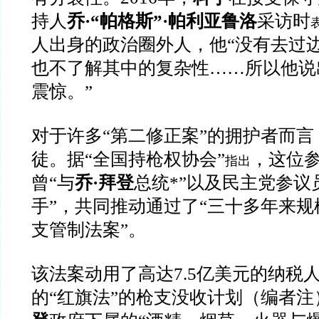
持人
乔·“帕格斯”·帕利亚鲁洛
采访时
人出身的政治圈外人，他“没有去过
也不了解其中的复杂性……所以他说
震惊。”
对于许多“第二修正案”的拥护者而言
徒。据“全国持枪权协会”
，这位参
指出
曾“与
乔·拜登
总统*”以及民主党参议
手”，共同推动通过了“三十多年来
支管制法案”。
该法案动用了高达7.5亿美元的纳税
的“红旗法”的枪支没收计划（编者