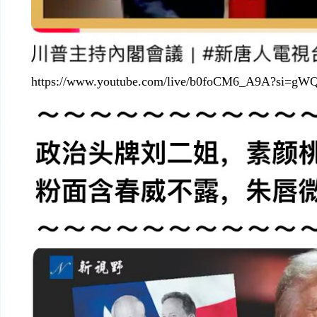
https://www.youtube.com/live/b0foCM6_A9A?si=g