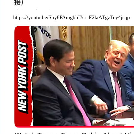
https://youtu.be/Shy8PAmgbbI?si=F2laATgzTey4jsqp