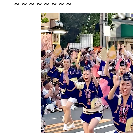
～～～～～～～～