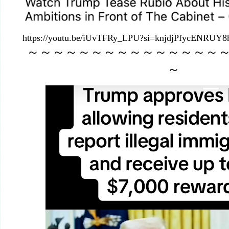
https://youtu.be/iUvTFRy_LPU?si=knjdjPfycENRUY8
～～～～～～～～～～～～～～～
～