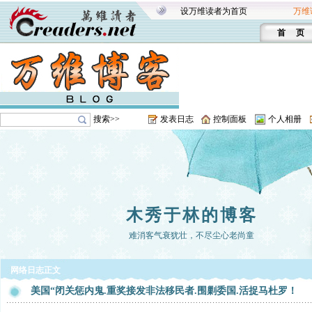
设万维读者为首页
万维
首 页
搜索>>
发表日志
控制面板
个人相册
木秀于林的博客
难消客气衰犹壮，不尽尘心老尚童
网络日志正文
美国“闭关惩内鬼.重奖接发非法移民者.围剿委国.活捉马杜罗！