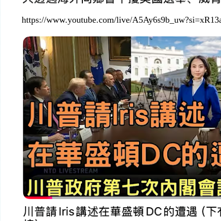
https://www.youtube.com/live/A5Ay6s9b_uw?si=xR