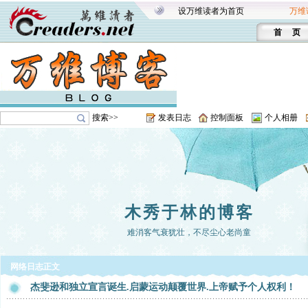
设万维读者为首页
万维
首 页
搜索>>
发表日志
控制面板
个人相册
木秀于林的博客
难消客气衰犹壮，不尽尘心老尚童
网络日志正文
杰斐逊和独立宣言诞生.启蒙运动颠覆世界.上帝赋予个人权利！