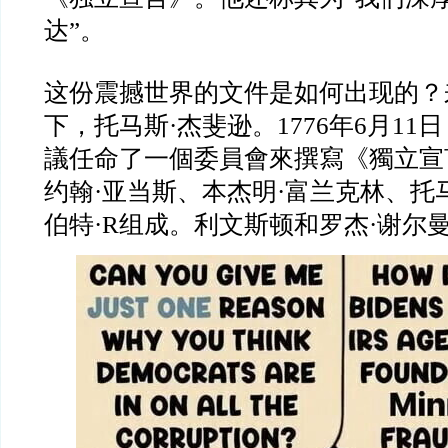
达”。
这份震撼世界的文件是如何出现的？
下，托马斯·杰斐逊。1776年6月11
議任命了一個委員會來撰寫《獨立宣
约翰·亚当斯、本杰明·富兰克林、托
伯特·R组成。利文斯顿和罗杰·谢尔