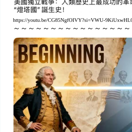
https://youtu.be/CG85NgfOIVY?si=VWU-9KiUxwHL
～～～～～～～～～～～～～～～～