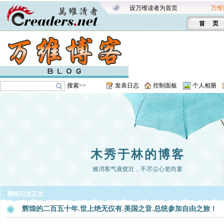
设万维读者为首页
万维
首 页
搜索>>
发表日志
控制面板
个人相册
木秀于林的博客
难消客气衰犹壮，不尽尘心老尚童
网络日志正文
辉煌的二百五十年.世上绝无仅有.美国之音.总统参加自由之旅！