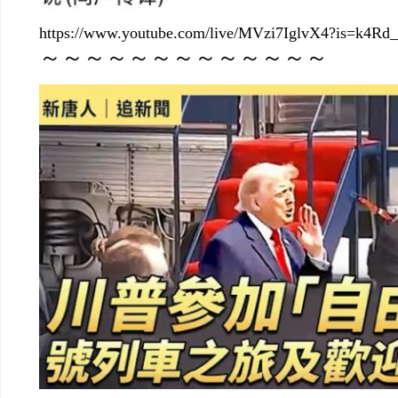
https://www.youtube.com/live/MVzi7IglvX4?is=k4R
～～～～～～～～～～～～～