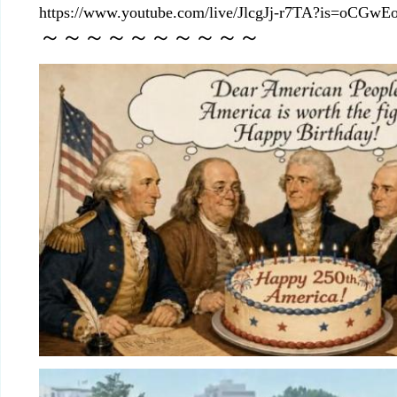
https://www.youtube.com/live/JlcgJj-r7TA?is=oCG
～～～～～～～～～～