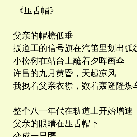
《压舌帽》
父亲的帽檐低垂
扳道工的信号旗在汽笛里划出弧
小松树在站台上蘸着夕晖画伞
许昌的九月黄昏，天起凉风
我拽着父亲衣襟，数着轰隆隆煤
整个八十年代在轨道上开始增速
父亲的眼睛在压舌帽下
变成一只鹰