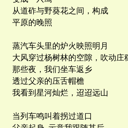
从道砟与野葵花之间，构成
平原的晚照
蒸汽车头里的炉火映照明月
大风穿过杨树林的空隙，吹动庄
那些夜，我们坐车返乡
透过父亲的压舌帽檐
我看到星河灿烂，迢迢远山
当列车鸣叫着拐过道口
父亲起身 示意我跟随其后